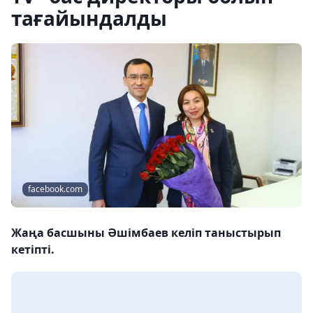
тағайындалды
facebook.com
Жаңа басшыны Әшімбаев келіп таныстырып
кетіпті.