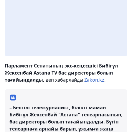
Парламент Сенатының экс-кеңесшісі Бибігүл
Жексенбай Astana TV бас директоры болып
тағайындалды,
деп хабарлайды
Zakon.kz
.
– Белгілі тележурналист, білікті маман
Бибігүл Жексенбай "Астана" телеарнасының
бас директоры болып тағайындалды. Бүгін
телеарнаға арнайы барып, ұжымға жаңа