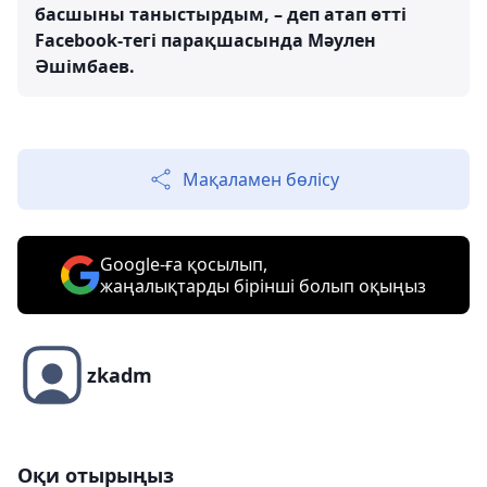
басшыны таныстырдым, – деп атап өтті
Facebook-тегі парақшасында Мәулен
Әшімбаев.
Мақаламен бөлісу
Google-ға қосылып,
жаңалықтарды бірінші болып оқыңыз
zkadm
Оқи отырыңыз