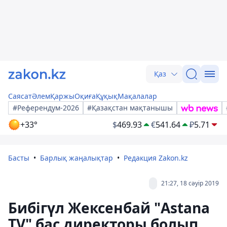
Қаз
Саясат
Әлем
Қаржы
Оқиға
Құқық
Мақалалар
#Референдум-2026
#Қазақстан мақтанышы
+33°
$
469.93
€
541.64
₽
5.71
Басты
Барлық жаңалықтар
Редакция Zakon.kz
21:27, 18 сәуір 2019
Бибігүл Жексенбай "Astana
TV" бас директоры болып