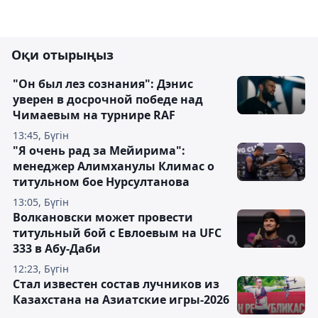
Оқи отырыңыз
"Он был лез сознания": Дэнис
уверен в досрочной победе над
Чимаевым на турнире RAF
13:45, Бүгін
"Я очень рад за Мейирима":
менеджер Алимханулы Климас о
титульном бое Нурсултанова
13:05, Бүгін
Волкановски может провести
титульный бой с Евлоевым на UFC
333 в Абу-Даби
12:23, Бүгін
Стал известен состав лучников из
Казахстана на Азиатские игры-2026