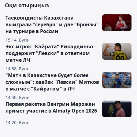
Оқи отырыңыз
Таеквондисты Казахстана
выиграли "серебро" и две "бронзы"
на турнире в России
15:14, Бүгін
Экс-игрок "Кайрата" Рикардиньо
поддержит "Левски" в ответном
матче ЛЧ
14:58, Бүгін
"Матч в Казахстане будет более
сложным": хавбек "Левски" Митков
о матче с "Кайратом" в ЛЧ
14:40, Бүгін
Первая ракетка Венгрии Марожан
примет участие в Almaty Open 2026
14:20, Бүгін