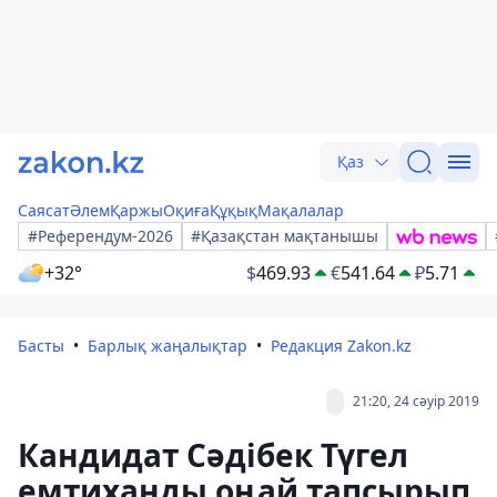
Қаз
Саясат
Әлем
Қаржы
Оқиға
Құқық
Мақалалар
#Референдум-2026
#Қазақстан мақтанышы
+32°
$
469.93
€
541.64
₽
5.71
Басты
Барлық жаңалықтар
Редакция Zakon.kz
21:20, 24 сәуір 2019
Кандидат Сәдібек Түгел
емтиханды оңай тапсырып