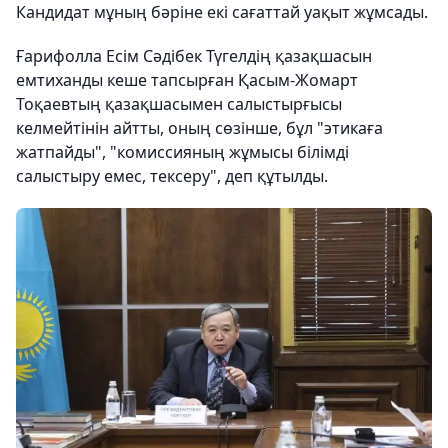
Кандидат мұның бәріне екі сағаттай уақыт жұмсады.
Ғарифолла Есім Сәдібек Түгелдің қазақшасын
емтиханды кеше тапсырған Қасым-Жомарт
Тоқаевтың қазақшасымен салыстырғысы
келмейтінін айтты, оның сөзінше, бұл "этикаға
жатпайды", "комиссияның жұмысы білімді
салыстыру емес, тексеру", деп құтылды.