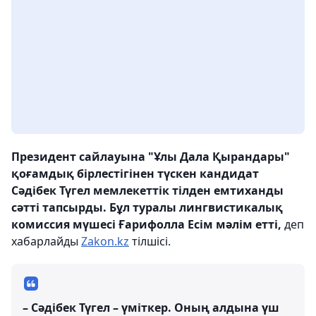
Президент сайлауына "Ұлы Дала Қырандары"
қоғамдық бірлестігінен түскен кандидат
Сәдібек Түгел мемлекеттік тілден емтиханды
сәтті тапсырды. Бұл туралы лингвистикалық
комиссия мүшесі Ғарифолла Есім мәлім етті,
деп
хабарлайды
Zakon.kz
тілшісі.
– Сәдібек Түгел – үміткер. Оның алдына үш