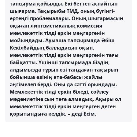
тапсырма қойылды. Екі беттен аспайтын
шығарма. Тақырыбы ТМД, оның бүгінгі-
ертеңгі проблемалары. Оның шығармасын
оқыған лингвистикалық комиссия
мемлекеттік тілді еркін меңгергенін
мойындады. Ауызша тапсырмада Әбіш
Кекілбайдың балладасын оқып,
мемлекеттік тілді еркін меңгергенін тағы
байқатты. Үшінші тапсырмада біздің
алдымызда тұрып өзі таңдаған тақырып
бойынша өзінің ата-бабасы жайлы
әңгімелеп берді. Оны да сәтті орындады.
Мемлекеттік тілді еркін біледі, сөйлеу
мәдениетіне сын таға алмадық. Ақыры ол
мемлекеттік тілді еркін меңгерген деген
қорытындыға келдік, – деді Есім.