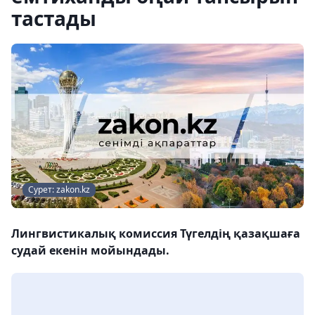
тастады
Сурет: zakon.kz
Лингвистикалық комиссия Түгелдің қазақшаға
судай екенін мойындады.