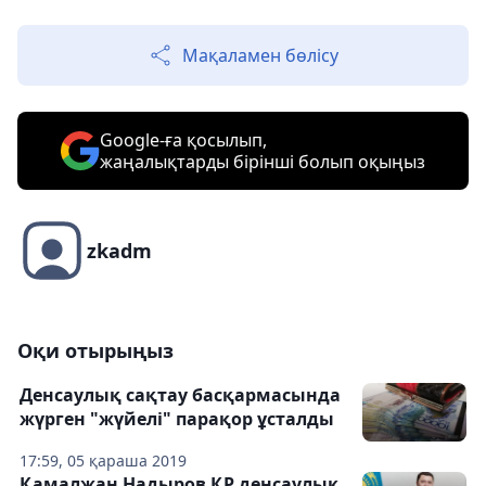
Мақаламен бөлісу
Google-ға қосылып,
жаңалықтарды бірінші болып оқыңыз
zkadm
Оқи отырыңыз
Денсаулық сақтау басқармасында
жүрген "жүйелі" парақор ұсталды
17:59, 05 қараша 2019
Қамалжан Надыров ҚР денсаулық