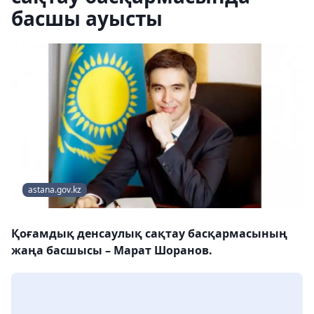
басшы ауысты
astana.gov.kz
Қоғамдық денсаулық сақтау басқармасының
жаңа басшысы – Марат Шоранов.