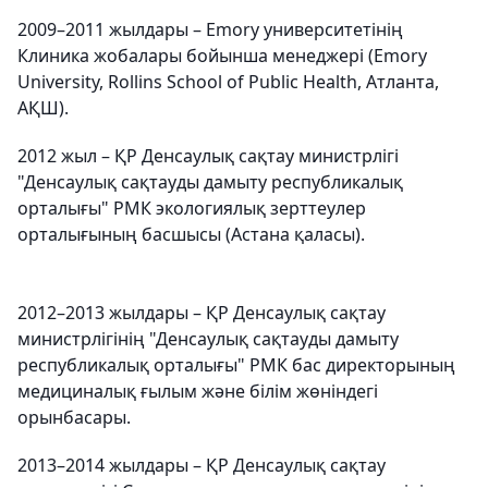
2009–2011 жылдары – Emory университетінің
Клиника жобалары бойынша менеджері (Emory
University, Rollins School of Public Health, Атланта,
АҚШ).
2012 жыл – ҚР Денсаулық сақтау министрлігі
"Денсаулық сақтауды дамыту республикалық
орталығы" РМК экологиялық зерттеулер
орталығының басшысы (Астана қаласы).
2012–2013 жылдары – ҚР Денсаулық сақтау
министрлігінің "Денсаулық сақтауды дамыту
республикалық орталығы" РМК бас директорының
медициналық ғылым және білім жөніндегі
орынбасары.
2013–2014 жылдары – ҚР Денсаулық сақтау