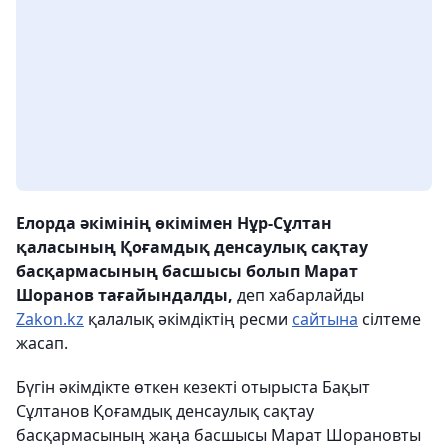
Елорда әкімінің өкімімен Нұр-Сұлтан
қаласының Қоғамдық денсаулық сақтау
басқармасының басшысы болып Марат
Шоранов тағайындалды,
деп хабарлайды
Zakon.kz
қалалық әкімдіктің ресми
сайтына
сілтеме
жасап.
Бүгін әкімдікте өткен кезекті отырыста Бақыт
Сұлтанов Қоғамдық денсаулық сақтау
басқармасының жаңа басшысы Марат Шорановты