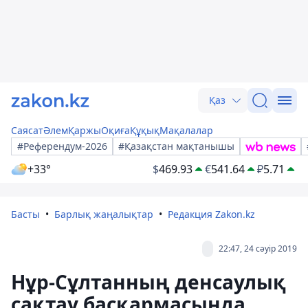
Қаз
Саясат
Әлем
Қаржы
Оқиға
Құқық
Мақалалар
#Референдум-2026
#Қазақстан мақтанышы
+33°
$
469.93
€
541.64
₽
5.71
Басты
Барлық жаңалықтар
Редакция Zakon.kz
22:47, 24 сәуір 2019
Нұр-Сұлтанның денсаулық
сақтау басқармасында