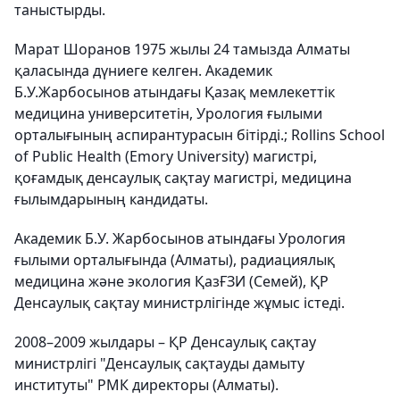
таныстырды.
Марат Шоранов 1975 жылы 24 тамызда Алматы
қаласында дүниеге келген. Академик
Б.У.Жарбосынов атындағы Қазақ мемлекеттік
медицина университетін, Урология ғылыми
орталығының аспирантурасын бітірді.; Rollins School
of Public Health (Emory University) магистрі,
қоғамдық денсаулық сақтау магистрі, медицина
ғылымдарының кандидаты.
Академик Б.У. Жарбосынов атындағы Урология
ғылыми орталығында (Алматы), радиациялық
медицина және экология ҚазҒЗИ (Семей), ҚР
Денсаулық сақтау министрлігінде жұмыс істеді.
2008–2009 жылдары – ҚР Денсаулық сақтау
министрлігі "Денсаулық сақтауды дамыту
институты" РМК директоры (Алматы).