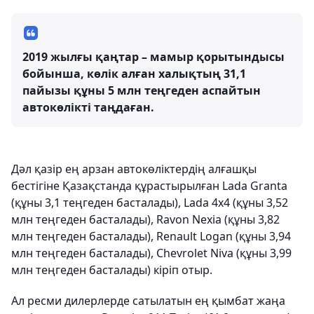
2019 жылғы қаңтар – мамыр қорытындысы
бойынша, көлік алған халықтың 31,1
пайызы құны 5 млн теңгеден аспайтын
автокөлікті таңдаған.
Дәл қазір ең арзан автокөліктердің алғашқы
бестігіне Қазақстанда құрастырылған Lada Granta
(құны 3,1 теңгеден басталады), Lada 4x4 (құны 3,52
млн теңгеден басталады), Ravon Nexia (құны 3,82
млн теңгеден басталады), Renault Logan (құны 3,94
млн теңгеден басталады), Chevrolet Niva (құны 3,99
млн теңгеден басталады) кіріп отыр.
Ал ресми дилерлерде сатылатын ең қымбат жаңа