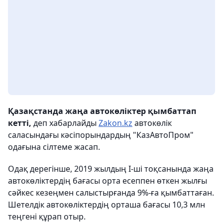
Қазақстанда жаңа автокөліктер қымбаттап
кетті,
деп хабарлайды
Zakon.kz
автокөлік
саласындағы кәсіпорындардың "КазАвтоПром"
одағына сілтеме жасап.
Одақ дерегінше, 2019 жылдың I-ші тоқсанында жаңа
автокөліктердің бағасы орта есеппен өткен жылғы
сәйкес кезеңмен салыстырғанда 9%-ға қымбаттаған.
Шетелдік автокөліктердің орташа бағасы 10,3 млн
теңгені құрап отыр.