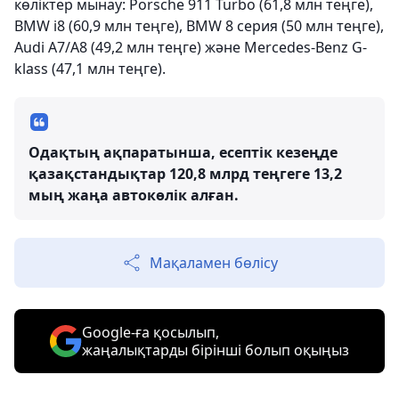
көліктер мынау: Porsche 911 Turbo (61,8 млн теңге),
BMW i8 (60,9 млн теңге), BMW 8 серия (50 млн теңге),
Audi А7/A8 (49,2 млн теңге) және Mercedes-Benz G-
klass (47,1 млн теңге).
Одақтың ақпаратынша, есептік кезеңде
қазақстандықтар 120,8 млрд теңгеге 13,2
мың жаңа автокөлік алған.
Мақаламен бөлісу
Google-ға қосылып,
жаңалықтарды бірінші болып оқыңыз