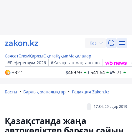
Қаз
Саясат
Әлем
Қаржы
Оқиға
Құқық
Мақалалар
#Референдум-2026
#Қазақстан мақтанышы
+32°
$
469.93
€
541.64
₽
5.71
Басты
Барлық жаңалықтар
Редакция Zakon.kz
17:34, 29 сәуір 2019
Қазақстанда жаңа
автокөліктер барған сайын