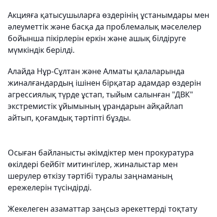
Акцияға қатысушыларға өздерінің ұстанымдары мен
әлеуметтік және басқа да проблемалық мәселелер
бойынша пікірлерін еркін және ашық білдіруге
мүмкіндік берілді.
Алайда Нұр-Сұлтан және Алматы қалаларында
жиналғандардың ішінен бірқатар адамдар өздерін
агрессиялық түрде ұстап, тыйым салынған "ДВК"
экстремистік ұйымының ұрандарын айқайлап
айтып, қоғамдық тәртіпті бұзды.
Осыған байланысты әкімдіктер мен прокуратура
өкілдері бейбіт митингілер, жиналыстар мен
шерулер өткізу тәртібі туралы заңнаманың
ережелерін түсіндірді.
Жекелеген азаматтар заңсыз әрекеттерді тоқтату