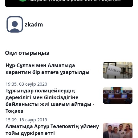
zkadm
Оқи отырыңыз
Нұр-Сұлтан мен Алматыда
карантин бір аптаға ұзартылды
19:35, 03 сәуір 2020
Тұрғындар полицейлердің
дөрекілігі мен біліксіздігіне
байланысты жиі шағым айтады -
Тоқаев
15:09, 18 сәуір 2019
Алматыда Артур Төлеповтің үйлену
тойы дүркіреп өтті