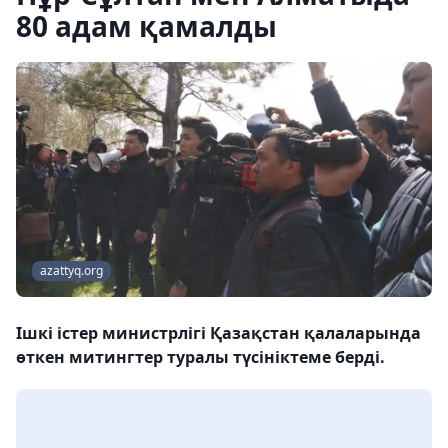
80 адам қамалды
azattyq.org
Ішкі істер министрлігі Қазақстан қалаларында
өткен митингтер туралы түсініктеме берді.