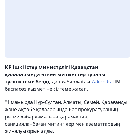
ҚР Ішкі істер министрлігі Қазақстан
қалаларында өткен митингтер туралы
түсініктеме берді,
деп хабарлайды
Zakon.kz
ІІМ
баспасөз қызметіне сілтеме жасап.
"1 мамырда Нұр-Сұлтан, Алматы, Семей, Қарағанды
және Ақтөбе қалаларында Бас прокуратураның
ресми хабарламасына қарамастан,
санкцияланбаған митингілер мен азаматтардың
жиналуы орын алды.