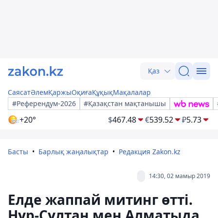
Қаз
Саясат
Әлем
Қаржы
Оқиға
Құқық
Мақалалар
#Референдум-2026
#Қазақстан мақтанышы
+20°
$
467.48
€
539.52
₽
5.73
Басты
Барлық жаңалықтар
Редакция Zakon.kz
14:30, 02 мамыр 2019
Елде жаппай митинг өтті.
Нұр-Сұлтан мен Алматыда