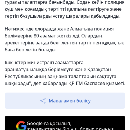
туралы талаптарға бағынбады. Содан кейін полиция
күшімен қоғамдық тәртіпті қалпына келтіруге және
тәртіп бұзушыларды ұстау шаралары қабылданды.
Нәтижесінде елордада және Алматыда полиция
бөлімдеріне 80 азамат жеткізілді. Олардың
әрекеттеріне заңда белгіленген тәртіппен құқықтық
баға берілетін болады.
Ішкі істер министрлігі азаматтарға
арандатушылыққа берілмеуге және Қазақстан
Республикасының заңнама талаптарын сақтауға
шақырады", деп хабарлады ҚР ІІМ баспасөз қызметі.
Мақаламен бөлісу
Google-ға қосылып,
жаңалықтарды бірінші болып оқыңыз