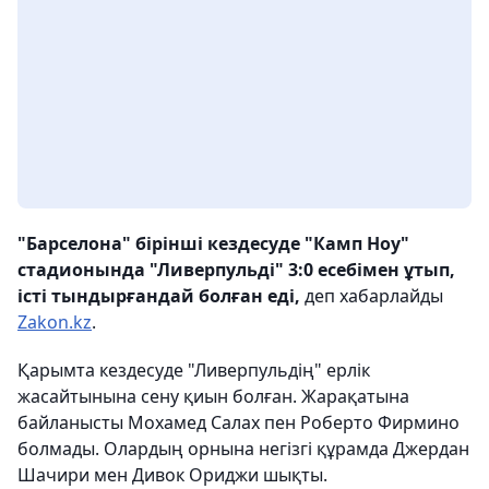
"Барселона" бірінші кездесуде "Камп Ноу"
стадионында "Ливерпульді" 3:0 есебімен ұтып,
істі тындырғандай болған еді,
деп хабарлайды
Zakon.kz
.
Қарымта кездесуде "Ливерпульдің" ерлік
жасайтынына сену қиын болған. Жарақатына
байланысты Мохамед Салах пен Роберто Фирмино
болмады. Олардың орнына негізгі құрамда Джердан
Шачири мен Дивок Ориджи шықты.