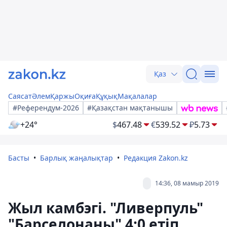
Қаз
Саясат
Әлем
Қаржы
Оқиға
Құқық
Мақалалар
#Референдум-2026
#Қазақстан мақтанышы
+24°
$
467.48
€
539.52
₽
5.73
Басты
Барлық жаңалықтар
Редакция Zakon.kz
14:36, 08 мамыр 2019
Жыл камбэгі. "Ливерпуль"
"Барселонаны" 4:0 етіп,