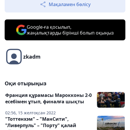
Мақаламен бөлісу
Google-ға қосылып,
жаңалықтарды бірінші болып оқыңыз
zkadm
Оқи отырыңыз
Франция құрамасы Марокконы 2-0
есебімен ұтып, финалға шықты
02:56, 15 желтоқсан 2022
"Тоттенхэм" – "МанСити",
"Ливерпуль" – "Порту" қалай