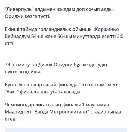
"Ливерпуль" алдымен жылдам доп соғып алды.
Ориджи көзге түсті.
Екінші таймда голландиялық ойыншы Жоржиньо
Вейналдум 54-ші және 56-шы минуттарда есепті 3:0
етті.
79-ші минутта Дивок Ориджи бұл кездесудің
нүктесін қойды.
Бүгін екінші жартылай финалда "Тоттенхэм" мен
"Аякс" финалға шығуға таласады.
Чемпиондар лигасының финалы 1 маусымда
Мадридтегі "Ванда Метрополитано" стадионында
өтеді.