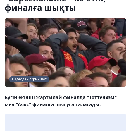
финалға шықты
видеодан скриншот
Бүгін екінші жартылай финалда "Тоттенхэм"
мен "Аякс" финалға шығуға таласады.