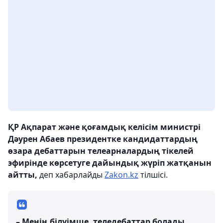
ҚР Ақпарат және қоғамдық келісім министрі
Дәурен Абаев президентке кандидаттардың
өзара дебаттарын телеарналардың тікелей
эфирінде көрсетуге дайындық жүріп жатқанын
айтты,
деп хабарлайды
Zakon.kz
тілшісі.
– Менің білуімше, теледебаттар болады.