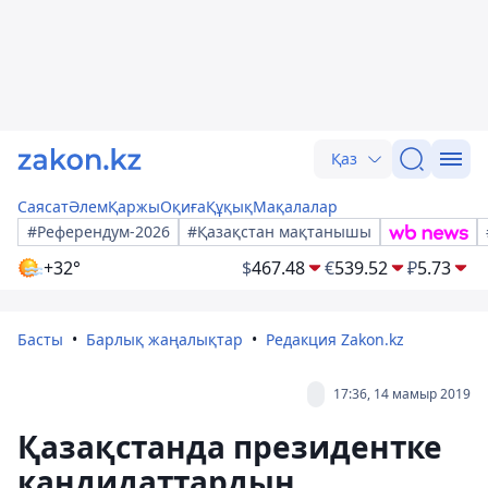
Қаз
Саясат
Әлем
Қаржы
Оқиға
Құқық
Мақалалар
#Референдум-2026
#Қазақстан мақтанышы
+32°
$
467.48
€
539.52
₽
5.73
Басты
Барлық жаңалықтар
Редакция Zakon.kz
17:36, 14 мамыр 2019
Қазақстанда президентке
кандидаттардың