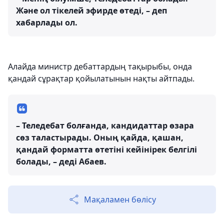
Және ол тікелей эфирде өтеді, – деп
хабарлады ол.
Алайда министр дебаттардың тақырыбы, онда
қандай сұрақтар қойылатынын нақты айтпады.
– Теледебат болғанда, кандидаттар өзара
сөз таластырады. Оның қайда, қашан,
қандай форматта өтетіні кейінірек белгілі
болады, – деді Абаев.
Мақаламен бөлісу