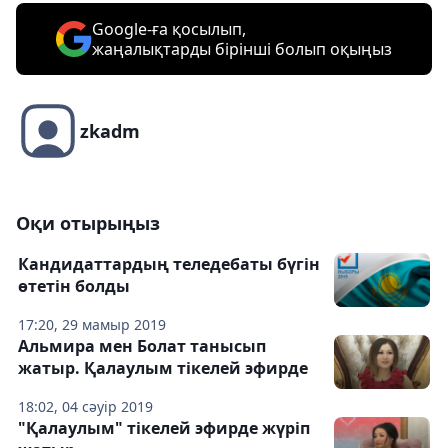
Google-ға қосылып,
жаңалықтарды бірінші болып оқыңыз
zkadm
Оқи отырыңыз
Кандидаттардың теледебаты бүгін
өтетін болды
17:20, 29 мамыр 2019
Альмира мен Болат танысып
жатыр. Қалаулым тікелей эфирде
18:02, 04 сәуір 2019
"Қалаулым" тікелей эфирде жүріп