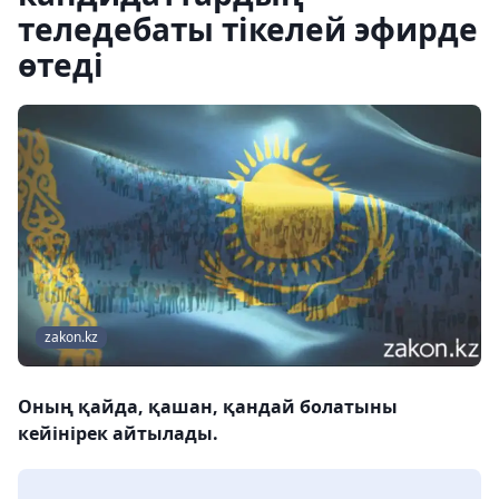
теледебаты тікелей эфирде
өтеді
zakon.kz
Оның қайда, қашан, қандай болатыны
кейінірек айтылады.