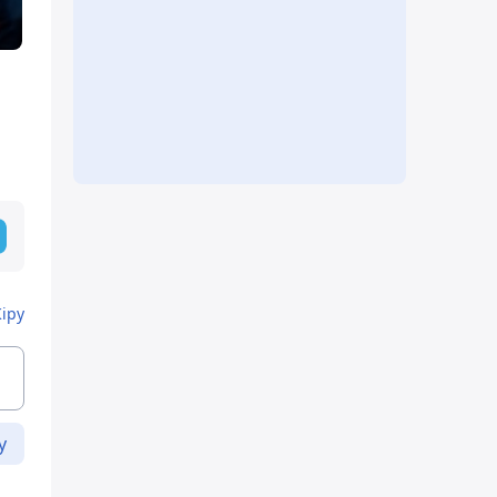
Кіру
у