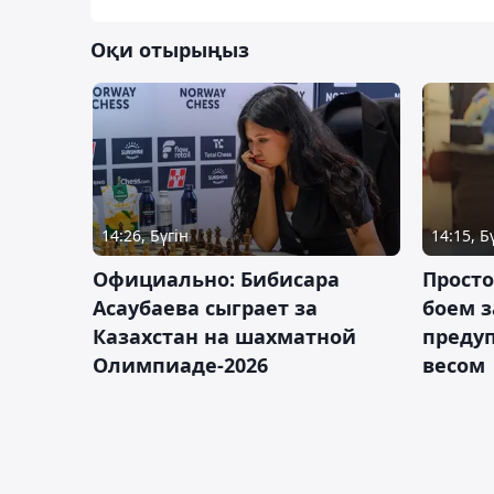
Оқи отырыңыз
14:26, Бүгін
14:15, Б
Официально: Бибисара
Просто
Асаубаева сыграет за
боем з
Казахстан на шахматной
предуп
Олимпиаде-2026
весом