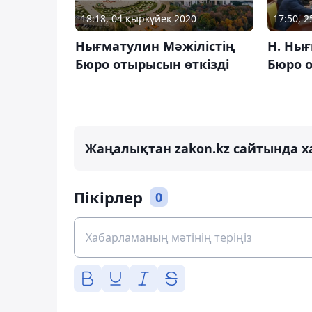
18:18, 04 қыркүйек 2020
17:50, 
Нығматулин Мәжілістің
Н. Нығ
Бюро отырысын өткізді
Бюро о
Жаңалықтан zakon.kz сайтында х
Пікірлер
0