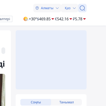
Алматы
Қаз
+30°
$
469.85
€
542.16
₽
5.78
алтері
ді
Соңғы
Танымал