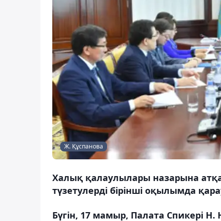
Ж. Құспанова
Халық қалаулылары назарына атқа
түзетулерді бірінші оқылымда қар
Бүгін, 17 мамыр, Палата Спикері 