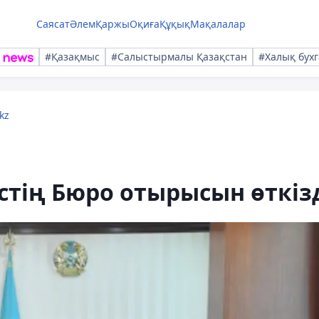
Саясат
Әлем
Қаржы
Оқиға
Құқық
Мақалалар
#Қазақмыс
#Салыстырмалы Қазақстан
#Халық бухг
kz
тің Бюро отырысын өткіз