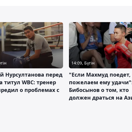
үгін
14:09, Бүгін
й Нурсултанова перед
"Если Махмуд поедет,
а титул WBC: тренер
пожелаем ему удачи"
редил о проблемах с
Бибосынов о том, кто
должен драться на Аз