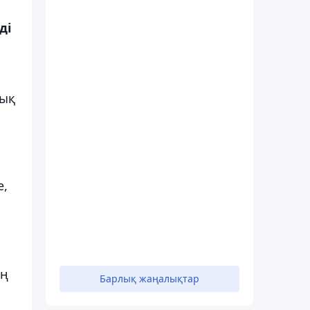
ді
дық
е,
ың
Барлық жаңалықтар