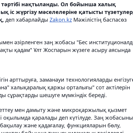
 тәртібі нақтыланды. Ол бойынша халық
 іс жүргізу мәселелеріне қатысты түзетулер
қ,
деп хабарлайды
Zakon.kz
Мәжілістің баспасөз
мен әзірленген заң жобасы "Бес институционал
нақты қадам" Ұлт Жоспарын жүзеге асыру аясында
ігін арттыруға, заманауи технологияларды енгізуг
ана" халықаралық қаржы орталығы" сот актілерін
ды сұрақтарды шешуге мүмкіндік береді.
реттеу мен дамыту және микроқаржылық қызмет
ші оқылымда қаралады деп күтілуде. Заң жобасын
бақылау және қадағалау, функцияларын бөлу,
н шектеу бойынша тұжырымдамалық тәсілдерді