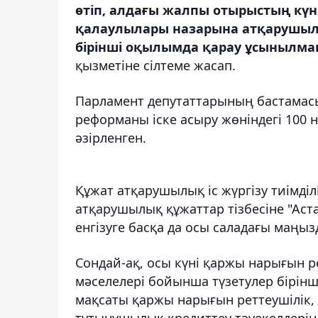
өтіп, алдағы жалпы отырыстың күн
қалаулылары назарына атқарушылық
бірінші оқылымда қарау ұсынылма
қызметіне сілтеме жасап.
Парламент депутаттарының бастамасы
реформаны іске асыру жөніндегі 100 
әзірленген.
Құжат атқарушылық іс жүргізу тиімділ
атқарушылық құжаттар тізбесіне "Аст
енгізуге басқа да осы саладағы маңыз
Сондай-ақ, осы күні қаржы нарығын 
мәселелері бойынша түзетулер бірін
мақсаты қаржы нарығын реттеушілік, 
тұтынушылық кредиттеу тәуекелдері