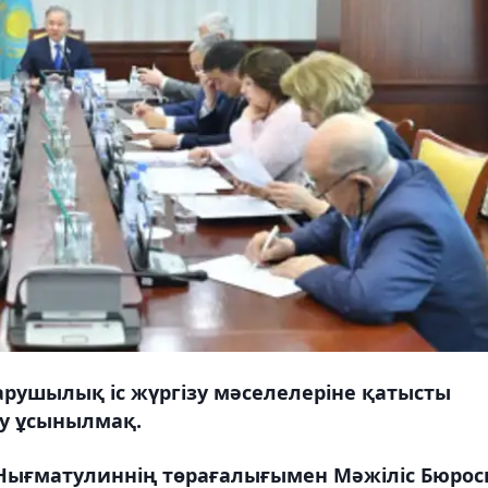
рушылық іс жүргізу мәселелеріне қатысты
ау ұсынылмақ.
Н. Нығматулиннің төрағалығымен Мәжіліс Бюро