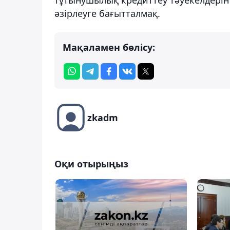
әзірлеуге бағытталмақ.
Мақаламен бөлісу:
zkadm
Оқи отырыңыз