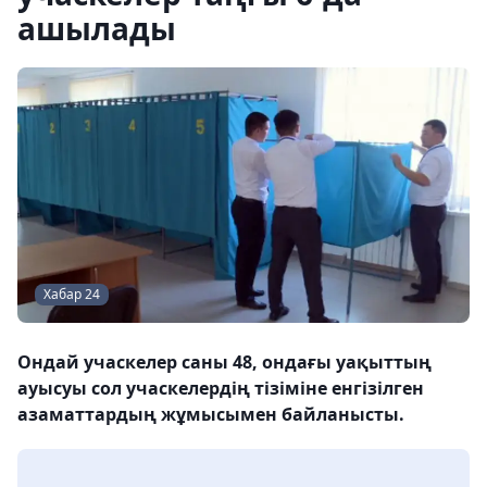
ашылады
Хабар 24
Ондай учаскелер саны 48, ондағы уақыттың
ауысуы сол учаскелердің тізіміне енгізілген
азаматтардың жұмысымен байланысты.