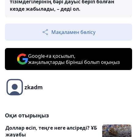
тізімдегілерінің бәрі дауыс беріп болған
кезде жабылады, – деді ол.
Мақаламен бөлісу
Google-ға қосылып,
жаңалықтарды бірінші болып оқыңыз
zkadm
Оқи отырыңыз
Доллар өсіп, теңге неге әлсіреді? ҰБ
жауабы