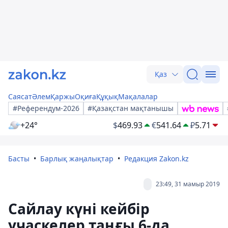
Қаз
Саясат
Әлем
Қаржы
Оқиға
Құқық
Мақалалар
#Референдум-2026
#Қазақстан мақтанышы
+24°
$
469.93
€
541.64
₽
5.71
Басты
Барлық жаңалықтар
Редакция Zakon.kz
23:49, 31 мамыр 2019
Сайлау күні кейбір
учаскелер таңғы 6-да