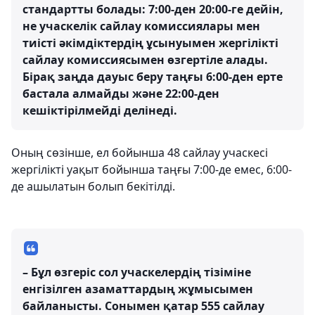
стандартты болады: 7:00-ден 20:00-ге дейін,
не учаскелік сайлау комиссиялары мен
тиісті әкімдіктердің ұсынуымен жергілікті
сайлау комиссиясымен өзгертіле алады.
Бірақ заңда дауыс беру таңғы 6:00-ден ерте
бастала алмайды және 22:00-ден
кешіктірілмейді делінеді.
Оның сөзінше, ел бойынша 48 сайлау учаскесі
жергілікті уақыт бойынша таңғы 7:00-де емес, 6:00-
де ашылатын болып бекітілді.
– Бұл өзгеріс сол учаскелердің тізіміне
енгізілген азаматтардың жұмысымен
байланысты. Сонымен қатар 555 сайлау