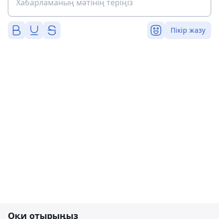
Пікір жазу
Оқи отырыңыз