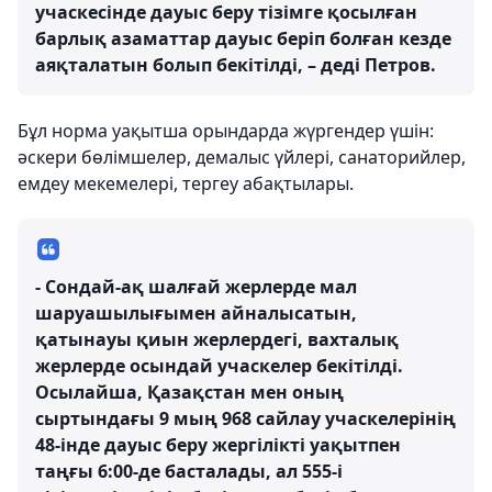
учаскесінде дауыс беру тізімге қосылған
барлық азаматтар дауыс беріп болған кезде
аяқталатын болып бекітілді, – деді Петров.
Бұл норма уақытша орындарда жүргендер үшін:
әскери бөлімшелер, демалыс үйлері, санаторийлер,
емдеу мекемелері, тергеу абақтылары.
- Сондай-ақ шалғай жерлерде мал
шаруашылығымен айналысатын,
қатынауы қиын жерлердегі, вахталық
жерлерде осындай учаскелер бекітілді.
Осылайша, Қазақстан мен оның
сыртындағы 9 мың 968 сайлау учаскелерінің
48-інде дауыс беру жергілікті уақытпен
таңғы 6:00-де басталады, ал 555-і