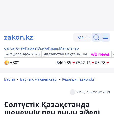
Қаз
Саясат
Әлем
Қаржы
Оқиға
Құқық
Мақалалар
#Референдум-2026
#Қазақстан мақтанышы
+30°
$
469.85
€
542.16
₽
5.78
Басты
Барлық жаңалықтар
Редакция Zakon.kz
21:36, 21 маусым 2019
Солтүстік Қазақстанда
шенеунік пен оның әйелі