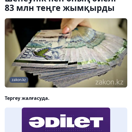
83 млн теңге жымқырды
zakon.kz
Тергеу жалғасуда.