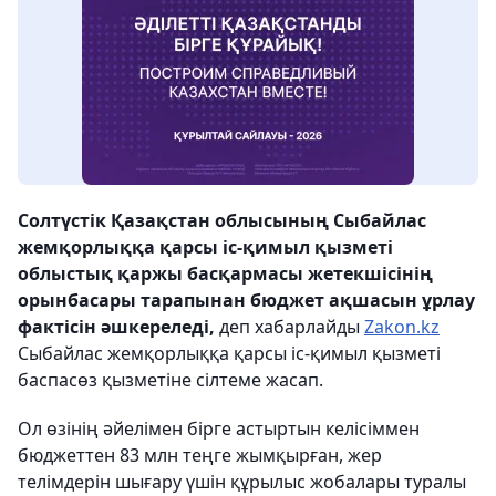
Солтүстік Қазақстан облысының Сыбайлас
жемқорлыққа қарсы іс-қимыл қызметі
облыстық қаржы басқармасы жетекшісінің
орынбасары тарапынан бюджет ақшасын ұрлау
фактісін әшкереледі,
деп хабарлайды
Zakon.kz
Сыбайлас жемқорлыққа қарсы іс-қимыл қызметі
баспасөз қызметіне сілтеме жасап.
Ол өзінің әйелімен бірге астыртын келісіммен
бюджеттен 83 млн теңге жымқырған, жер
телімдерін шығару үшін құрылыс жобалары туралы