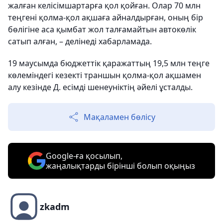
жалған келісімшартарға қол қойған. Олар 70 млн
теңгені қолма-қол ақшаға айналдырған, оның бір
бөлігіне аса қымбат жол талғамайтын автокөлік
сатып алған, – делінеді хабарламада.
19 маусымда бюджеттік қаражаттың 19,5 млн теңге
көлеміндегі кезекті траншын қолма-қол ақшамен
алу кезінде Д. есімді шенеуніктің әйелі ұсталды.
Мақаламен бөлісу
Google-ға қосылып,
жаңалықтарды бірінші болып оқыңыз
zkadm