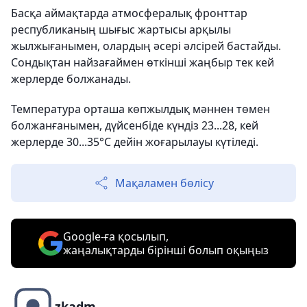
Басқа аймақтарда атмосфералық фронттар
республиканың шығыс жартысы арқылы
жылжығанымен, олардың әсері әлсірей бастайды.
Сондықтан найзағаймен өткінші жаңбыр тек кей
жерлерде болжанады.
Температура орташа көпжылдық мәннен төмен
болжанғанымен, дүйсенбіде күндіз 23...28, кей
жерлерде 30...35°С дейін жоғарылауы күтіледі.
Мақаламен бөлісу
Google-ға қосылып,
жаңалықтарды бірінші болып оқыңыз
zkadm