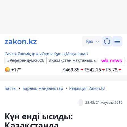
Қаз
Саясат
Әлем
Қаржы
Оқиға
Құқық
Мақалалар
#Референдум-2026
#Қазақстан мақтанышы
+17°
$
469.85
€
542.16
₽
5.78
Басты
Барлық жаңалықтар
Редакция Zakon.kz
22:43, 21 маусым 2019
Күн енді ысиды:
Қазақстанда