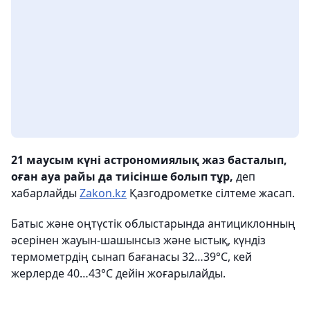
21 маусым күні астрономиялық жаз басталып,
оған ауа райы да тиісінше болып тұр,
деп
хабарлайды
Zakon.kz
Қазгодрометке сілтеме жасап.
Батыс және оңтүстік облыстарында антициклонның
әсерінен жауын-шашынсыз және ыстық, күндіз
термометрдің сынап бағанасы 32…39°С, кей
жерлерде 40…43°С дейін жоғарылайды.