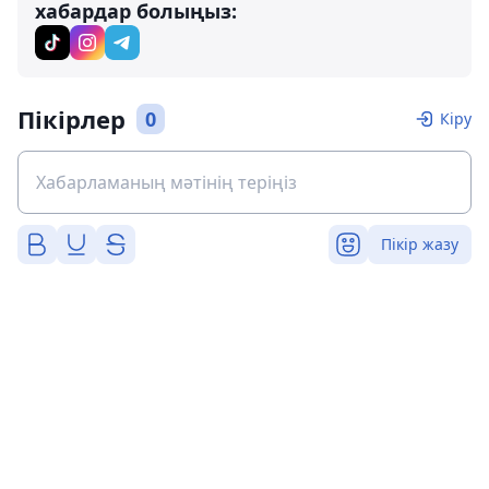
хабардар болыңыз:
Пікірлер
0
Кіру
Пікір жазу