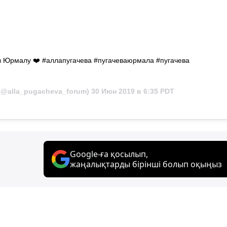
 в Юрмалу ❤️ #аллапугачева #пугачеваюрмала #пугачева
@alla_pugacheva_forum)
30 Июн 2019 в 6:35 PDT
Google-ға қосылып,
жаңалықтарды бірінші болып оқыңыз