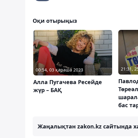
Оқи отырыңыз
21:31, 
00:54, 03 қараша 2023
Павлод
Алла Пугачева Ресейде
Төреәл
жүр – БАҚ
шарал
бас та
Жаңалықтан zakon.kz сайтында х