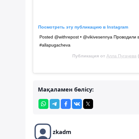
Посмотреть эту публикацию в Instagram
Posted @withrepost • @vikivesennya Проводили
#allapugacheva
Публикация от
Алла Пугачева
(
Мақаламен бөлісу:
zkadm