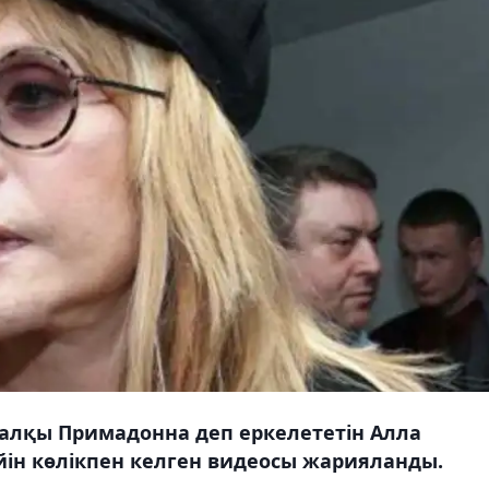
 халқы Примадонна деп еркелететін Алла
ін көлікпен келген видеосы жарияланды.