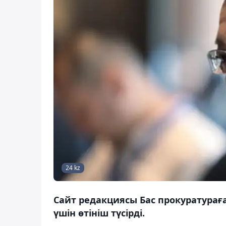
24 kz
Сайт редакциясы Бас прокуратурағ
үшін өтініш түсірді.