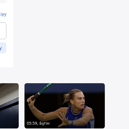
Кіру
у
05:59, Бүгін