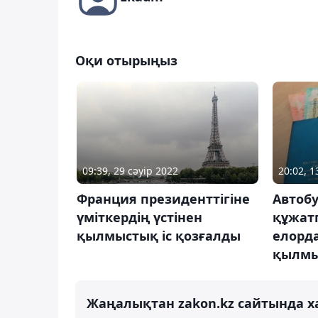
Оқи отырыңыз
09:39, 29 сәуір 2022
20:02, 
Франция президенттігіне
Автоб
үміткердің үстінен
құжат
қылмыстық іс қозғалды
елорд
қылмы
Жаңалықтан zakon.kz сайтында х