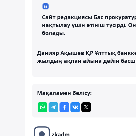
Сайт редакциясы Бас прокурату
нақтылау үшін өтініш түсірді.
болады.
Данияр Ақышев ҚР Ұлттық банкке
жылдың ақпан айына дейін басш
Мақаламен бөлісу:
zkadm