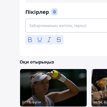
Пікірлер
0
Оқи отырыңыз
07:16, Бүгін
06:54, Б