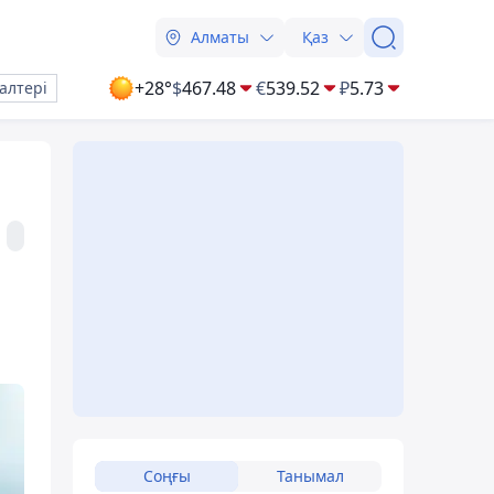
Алматы
Қаз
+28°
$
467.48
€
539.52
₽
5.73
алтері
Соңғы
Танымал