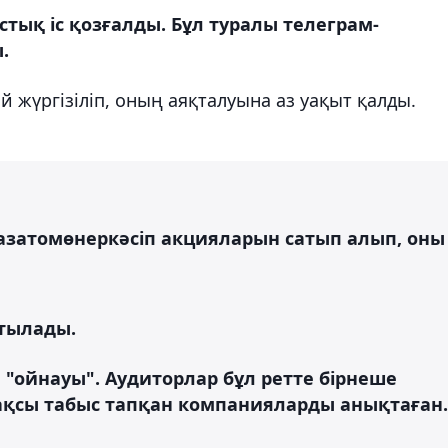
ық іс қозғалды. Бұл туралы телеграм-
.
 жүргізіліп, оның аяқталуына аз уақыт қалды.
затомөнеркәсіп акцияларын сатып алып, оны
йтылады.
н "ойнауы". Аудиторлар бұл ретте бірнеше
ақсы табыс тапқан компанияларды анықтаған.