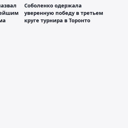
назвал
Соболенко одержала
лейшим
уверенную победу в третьем
ма
круге турнира в Торонто