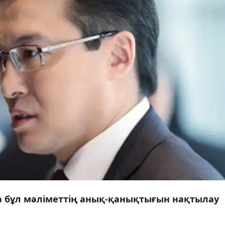
а бұл мәліметтің анық-қанықтығын нақтылау