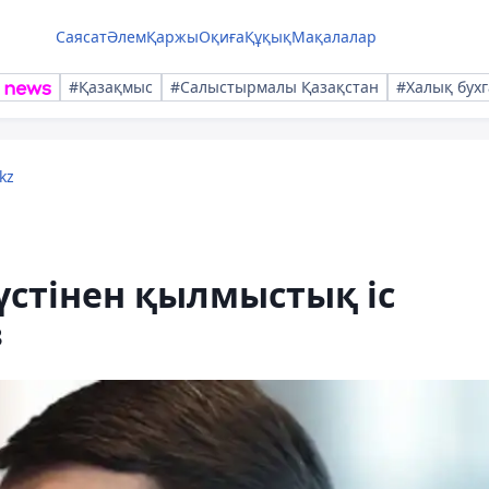
Саясат
Әлем
Қаржы
Оқиға
Құқық
Мақалалар
#Қазақмыс
#Салыстырмалы Қазақстан
#Халық бухг
kz
үстінен қылмыстық іс
з