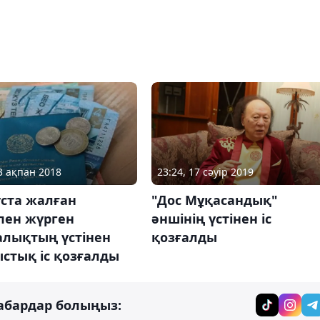
13 ақпан 2018
23:24, 17 сәуір 2019
уста жалған
"Дос Мұқасандық"
пен жүрген
әншінің үстінен іс
алықтың үстінен
қозғалды
стық іс қозғалды
абардар болыңыз: