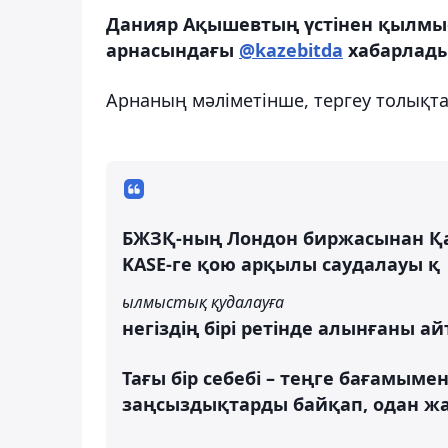
Данияр Ақышевтың үстінен қылмыст
арнасындағы
@kazebitda
хабарлады
Арнаның мәліметінше, тергеу толықтай
БЖЗҚ-ның Лондон биржасынан Қа
KASE-ге қою арқылы саудалауы қ
ылмыстық қудалауға
негіздің бірі ретінде алынғаны а
Тағы бір себебі – теңге бағамыме
заңсыздықтарды байқап, одан ж