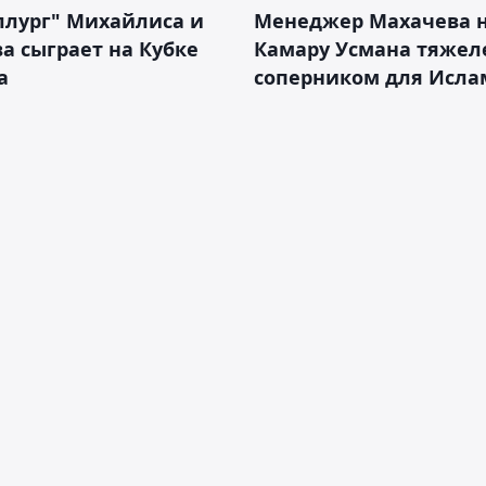
ллург" Михайлиса и
Менеджер Махачева 
а сыграет на Кубке
Камару Усмана тяже
а
соперником для Исла