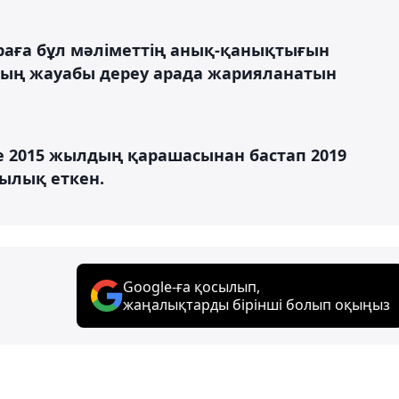
раға бұл мәліметтің анық-қанықтығын
 Оның жауабы дереу арада жарияланатын
 2015 жылдың қарашасынан бастап 2019
ылық еткен.
Google-ға қосылып,
жаңалықтарды бірінші болып оқыңыз