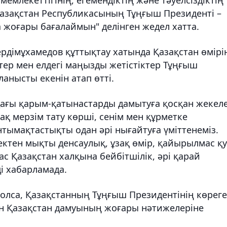
азақстан Республикасының Тұңғыш Президенті –
 жоғары бағалаймын" делінген жедел хатта.
ердімұхамедов құттықтау хатында Қазақстан өмірі
ер мен елдегі маңызды жетістіктер Тұңғыш
анысты екенін атап өтті.
ндағы қарым-қатынастарды дамытуға қосқан жекел
ақ мерзім тату көрші, сенім мен құрметке
нтымақтастықты одан әрі нығайтуға үміттенеміз.
ктен мықты денсаулық, ұзақ өмір, қайырылмас қу
ас Қазақстан халқына бейбітшілік, әрі қарай
ді хабарламада.
олса, Қазақстанның Тұңғыш Президентінің көрег
ен Қазақстан дамуының жоғары нәтижелеріне