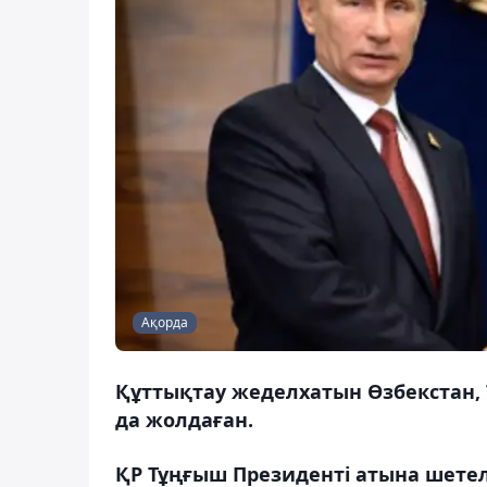
Ақорда
Құттықтау жеделхатын Өзбекстан, 
да жолдаған.
ҚР Тұңғыш Президенті атына шетел