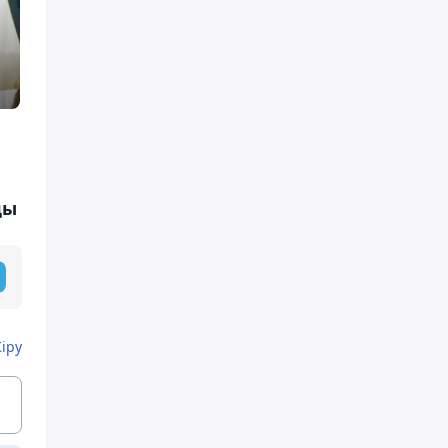
ды
Кіру