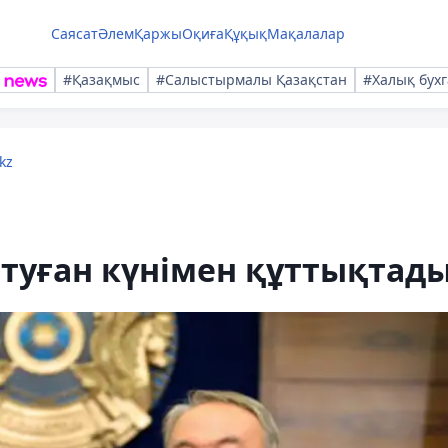
Саясат
Әлем
Қаржы
Оқиға
Құқық
Мақалалар
#Қазақмыс
#Салыстырмалы Қазақстан
#Халық бухг
kz
туған күнімен құттықтад