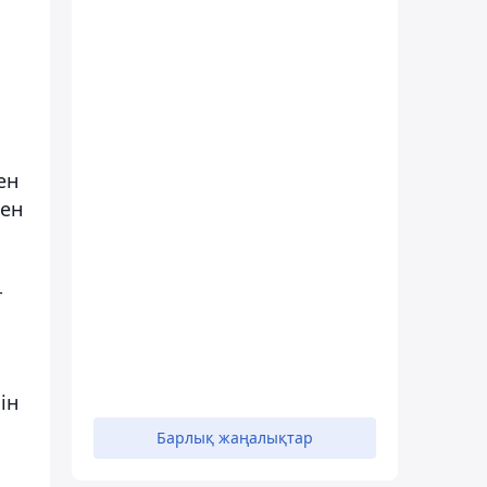
ен
кен
-
ін
Барлық жаңалықтар