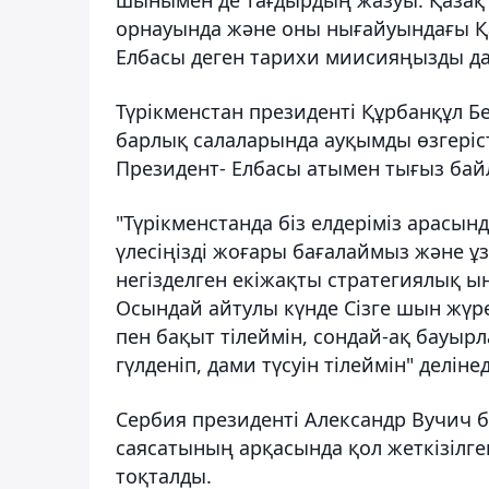
орнауында және оны нығайуындағы Қ
Елбасы деген тарихи миисияңызды да
Түрікменстан президенті Құрбанқұл Б
барлық салаларында ауқымды өзгеріст
Президент- Елбасы атымен тығыз байл
"Түрікменстанда біз елдеріміз арасы
үлесіңізді жоғары бағалаймыз және ұз
негізделген екіжақты стратегиялық ы
Осындай айтулы күнде Сізге шын жүре
пен бақыт тілеймін, сондай-ақ бауырл
гүлденіп, дами түсуін тілеймін" деліне
Сербия президенті Александр Вучич б
саясатының арқасында қол жеткізілг
тоқталды.