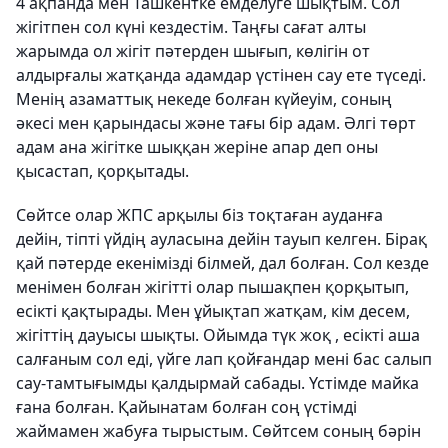
4 ақпанда мен Ташкентке емделуге шықтым. Сол
жігітпен сол күні кездестім. Таңғы сағат алты
жарымда ол жігіт пәтерден шығып, көлігін от
алдырғалы жатқанда адамдар үстінен сау ете түседі.
Менің азаматтық некеде болған күйеуім, соның
әкесі мен қарындасы және тағы бір адам. Әлгі төрт
адам ана жігітке шыққан жеріне апар деп оны
қысастап, қорқытады.
Сөйтсе олар ЖПС арқылы біз тоқтаған ауданға
дейін, тіпті үйдің ауласына дейін тауып келген. Бірақ
қай пәтерде екенімізді білмей, дал болған. Сол кезде
менімен болған жігітті олар пышақпен қорқытып,
есікті қақтырады. Мен ұйықтап жатқам, кім десем,
жігіттің дауысы шықты. Ойымда түк жоқ , есікті аша
салғаным сол еді, үйге лап қойғандар мені бас салып
сау-тамтығымды қалдырмай сабады. Үстімде майка
ғана болған. Қайынатам болған соң үстімді
жаймамен жабуға тырыстым. Сөйтсем соның бәрін