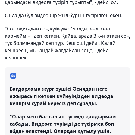
қарындасы видеоға түсіріп тұрыпты", - дейді ол.
Онда да бұл видео бір жыл бұрын түсірілген екен.
"Сол оқиғадан соң күйеуім: "Болды, енді сені
көрмеймін" деп кеткен. Қайда, арада 3 күн өткен соң
түк болмағандай кеп тұр. Кешірші дейді. Қалай
кешіресің мынандай жағдайдан соң", - дейді
келіншек.
Бағдарлама жүргізушісі Әсиядан неге
ажырасып кеткен күйеуіңізден видеода
кешірім сұрай бересіз деп сұрады.
"Олар мені бас салып түгімді қалдырмай
сабады. Видеоға түрімді де түсірмек боп
әбден әлектенді. Олардан құтылу үшін,