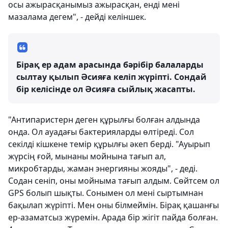
осы ажырасқанымыз ажырасқан, енді мені
мазалама дегем", - дейді келіншек.
Бірақ ер адам арасында бәрібір балаларды
сылтау қылып Әсияға келіп жүріпті. Сондай
бір келісінде ол Әсияға сыйлық жасапты.
"Антипаристерн деген құрылғы болған алдында
онда. Ол ауадағы бактерияларды өлтіреді. Сол
секілді кішкене темір құрылғы әкеп берді. "Ауырып
жүрсің ғой, мынаны мойнына тағып ал,
микробтарды, жаман энергияны жояды", - деді.
Содан сеніп, оны мойныма тағып алдым. Сөйтсем ол
GPS болып шықты. Сонымен ол мені сыртымнан
бақылап жүріпті. Мен оны білмеймін. Бірақ қашанғы
ер-азаматсыз жүремін. Арада бір жігіт пайда болған.