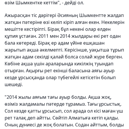
өзім Шымкентке кеттім", - дейді ол.
Ажырасқан тіс дәрігері Әсияның Шымкентте жалдап
жатқан пәтеріне өзі келіп кіріп алған екен. Некелерін
мешітте кестіріпті. Бірақ бұл некені олар елден
құпия ұстаған. 2011 мен 2014 жылдары екі рет одан
бала көтереді. Бірақ ер адам үйіне ешқашан
жарытып ақша әкелмепті. Керісінше, уақытша тұрып
жатқан адам секілді қалай болса солай жүре берген.
Көбіне ақша үшін араларында кикілжің туындап
отырған. Ақырғы рет екінші баласына аяғы ауыр
кезде ұрсысқанда олар түбегейлі кетісетін болып
шешеді.
"2014 жылы аяғым тағы ауыр болды. Ақша жоқ,
өзіміз жалдамалы пәтерде тұрамыз. Тағы ұрсыстық.
Сол кезде қатты ұрсысып, сол арада ол кісі маған үш
рет талақ деп айтты. Сөйтіп Алматыға кетіп қалды.
Оның дүниесі де жоқ болатын. Содан айттым, болды