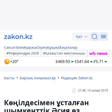
Қаз
Саясат
Әлем
Қаржы
Оқиға
Құқық
Мақалалар
#Референдум-2026
#Қазақстан мақтанышы
+20°
$
469.93
€
541.64
₽
5.71
Басты
Барлық жаңалықтар
Редакция Zakon.kz
21:48, 10 шілде 2019
Көңілдесімен ұсталған
шымкенттік Әсия өз