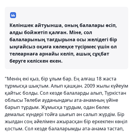
Келіншек айтуынша, оның балалары өсіп,
алды бойжетіп қалған. Міне, сол
балаларының тағдырына осы желідегі бір
ыңғайсыз оқиға көлеңке түсірмес үшін ол
телеарнаға арнайы келіп, ашық сұқбат
беруге келіскен екен.
"Менің екі қыз, бір ұлым бар. Ең алғаш 18 жаста
тұрмысқа шықтым. Алып қашқан. 2009 жылы күйеуім
қайтыс болды. Сол кезде балаларды алып, Түркістан
облысы Төлеби ауданындағы ата-анамның үйіне
барып тұрдым. Жұмысқа тұрдым, одан бөлек
демалыс күндері тойға шығып ән салып жүрдім. Бір
жылдан соң әйелімен ажырасқан бір еркекпен көңіл
қостым. Сол кезде балаларымды ата-анама тастап,