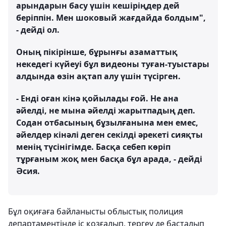
арындарын басу үшін кешіріңдер дей
беріппін. Мен шоковый жағдайда болдым",
- дейді ол.
Оның пікірінше, бұрынғы азаматтық
некедегі күйеуі бұл видеоны туған-туыстары
алдында өзін ақтап алу үшін түсірген.
- Енді оған кінә қойылады ғой. Не ана
әйелді, не мына әйелді жарытпадың деп.
Содан отбасының бұзылғанына мен емес,
әйелдер кінәлі деген секілді әрекеті сияқты
менің түсінігімде. Басқа себеп көріп
тұрғаным жоқ мен басқа бұл арада, - дейді
Әсия.
Бұл оқиғаға байланысты облыстық полиция
департаментінде іс қозғалып, тергеу де басталып