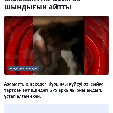
шындығын айтты
видеодан алынды
Азаматтық некедегі бұрынғы күйеуі өзі сыйға
тартқан зат ішіндегі GPS арқылы оны аңдып,
ұстап алған екен.