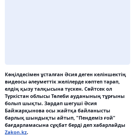
Көңілдесімен ұсталған Әсия деген келіншектің
видеосы әлеуметтік желілерде көптеп тарап,
елдің қызу талқысына түскен. Сөйтсек ол
Түркістан облысы Төлеби ауданының тұрғыны
болып шықты. Зардап шегуші Әсия
Байжарқынова осы жайтқа байланысты
барлық шындықты айтып, "Пендеміз ғой"
бағдарламасына сұқбат берді деп хабарлайды
Zakon.kz
.