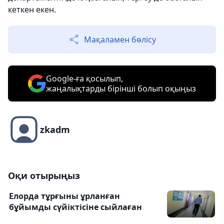
кеткен екен.
Мақаламен бөлісу
Google-ға қосылып,
жаңалықтарды бірінші болып оқыңыз
zkadm
Оқи отырыңыз
Елорда тұрғыны ұрланған
бұйымды сүйіктісіне сыйлаған