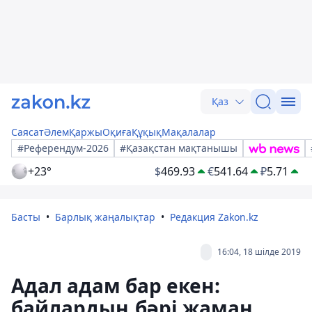
Қаз
Саясат
Әлем
Қаржы
Оқиға
Құқық
Мақалалар
#Референдум-2026
#Қазақстан мақтанышы
+23°
$
469.93
€
541.64
₽
5.71
Басты
Барлық жаңалықтар
Редакция Zakon.kz
16:04, 18 шілде 2019
Адал адам бар екен:
байлардың бәрі жаман