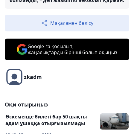
болмайды, – деп жазыпты Бекболат Қаржан.
Мақаламен бөлісу
Google-ға қосылып,
жаңалықтарды бірінші болып оқыңыз
zkadm
Оқи отырыңыз
Өскеменде билеті бар 50 шақты
адам ұшаққа отырғызылмады