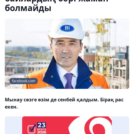
болмайды
facebook.com
Мынау сөзге өзім де сенбей қалдым. Бірақ рас
екен.