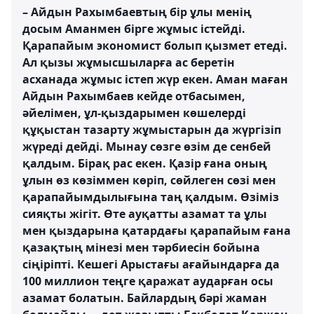
– Айдын Рахымбаевтың бір ұлы менің
досым Аманмен бірге жұмыс істейді.
Қарапайым экономист болып қызмет етеді.
Ал қызы жұмысшыларға ас беретін
асханада жұмыс істеп жүр екен. Аман маған
Айдын Рахымбаев кейде отбасымен,
әйелімен, ұл-қыздарымен көшелерді
құқыстан тазарту жұмыстарын да жүргізіп
жүреді дейді. Мынау сөзге өзім де сенбей
қалдым. Бірақ рас екен. Қазір ғана оның
ұлын өз көзіммен көріп, сөйлеген сөзі мен
қарапайымдылығына таң қалдым. Өзіміз
сияқты жігіт. Өте ауқатты азамат та ұлы
мен қыздарына қатардағы қарапайым ғана
қазақтың мінезі мен тәрбиесін бойына
сіңіріпті. Кешегі Арыстағы ағайындарға да
100 миллион теңге қаражат аударған осы
азамат болатын. Байлардың бәрі жаман