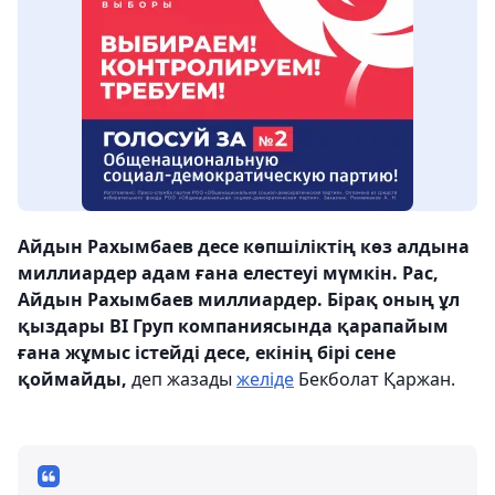
Айдын Рахымбаев десе көпшіліктің көз алдына
миллиардер адам ғана елестеуі мүмкін. Рас,
Айдын Рахымбаев миллиардер. Бірақ оның ұл
қыздары ВІ Груп компаниясында қарапайым
ғана жұмыс істейді десе, екінің бірі сене
қоймайды,
деп жазады
желіде
Бекболат Қаржан.