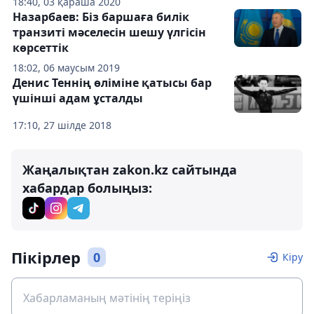
18:40, 03 қараша 2020
Назарбаев: Біз баршаға билік
транзиті мәселесін шешу үлгісін
көрсеттік
18:02, 06 маусым 2019
Денис Теннің өліміне қатысы бар
үшінші адам ұсталды
17:10, 27 шілде 2018
Жаңалықтан zakon.kz сайтында
хабардар болыңыз:
Пікірлер
0
Кіру