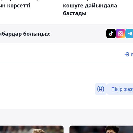
көшуге дайындала
н көрсетті
бастады
абардар болыңыз:
Пікір жаз