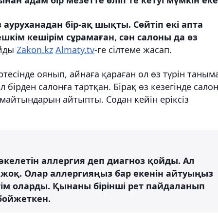
ауруханадан бір-ақ шықты. Сөйтіп екі апта
шкім кешірім сұрамаған, сән салоны да өз
айды
Zakon.kz
Almaty.tv
-ге сілтеме жасап.
тесінде оянып, айнаға қараған ол өз түрін таным
Ол бірден салонға тартқан. Бірақ өз кезегінде сало
майтындарын айтыпты. Содан кейін еріксіз
е әкелетін аллергия деп диагноз қойды. Ал
 жоқ. Олар аллергияңыз бар екенін айтуыңыз
ттім оларды. Қынаны бірінші рет пайдаланып
бойжеткен.