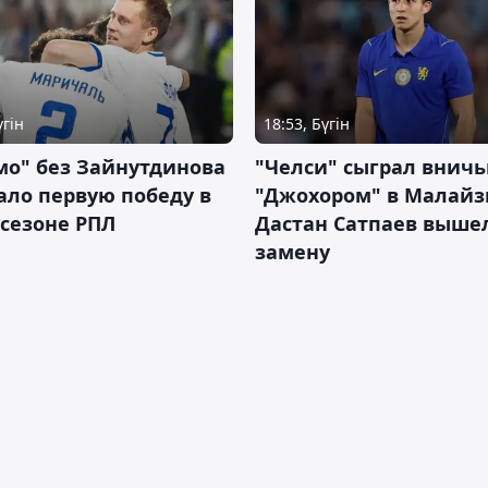
үгін
18:53, Бүгін
мо" без Зайнутдинова
"Челси" сыграл вничь
ло первую победу в
"Джохором" в Малайз
сезоне РПЛ
Дастан Сатпаев выше
замену