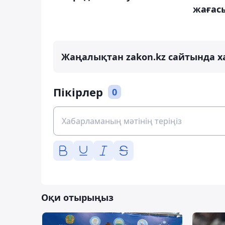
жағасы
Жаңалықтан zakon.kz сайтында х
Пікірлер
0
Оқи отырыңыз