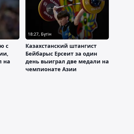
18:27, Бүгін
ю с
Казахстанский штангист
ии,
Бейбарыс Ерсеит за один
л на
день выиграл две медали на
чемпионате Азии