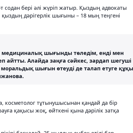
т содан бері әлі жүріп жатыр. Қыздың адвокаты
 қыздың дәрігерлік шығыны – 18 мың теңгені
та медициналық шығынды төледім, енді мен
айтты. Алайда заңға сәйкес, зардап шегуші
моральдық шығын өтеуді де талап етуге құқ
мжанова.
, косметолог тұтынушысынан қандай да бір
ауға қақысы жоқ, өйткені қына дәрілік затқа
пікірі басқалай. 25 жылдық еңбек өтілі бар