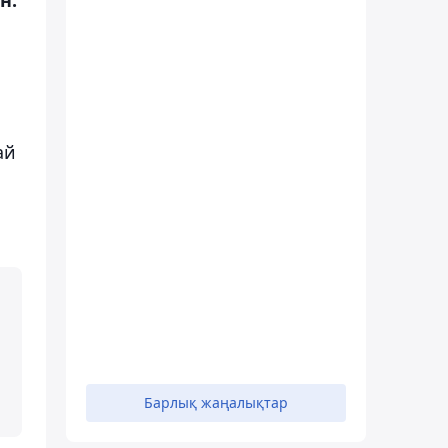
ай
н
Барлық жаңалықтар