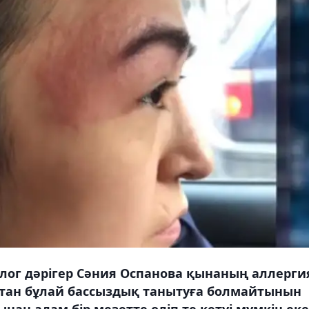
олог дәрігер Сәния Оспанова қынаның аллерги
ықтан бұлай бассыздық танытуға болмайтынын
нан адам бір мезетте өліп те кетуі мүмкін еке