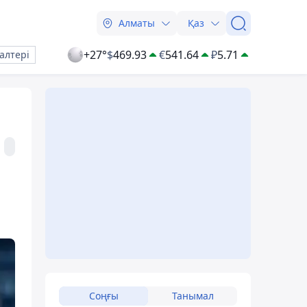
Алматы
Қаз
+27°
$
469.93
€
541.64
₽
5.71
алтері
Соңғы
Танымал