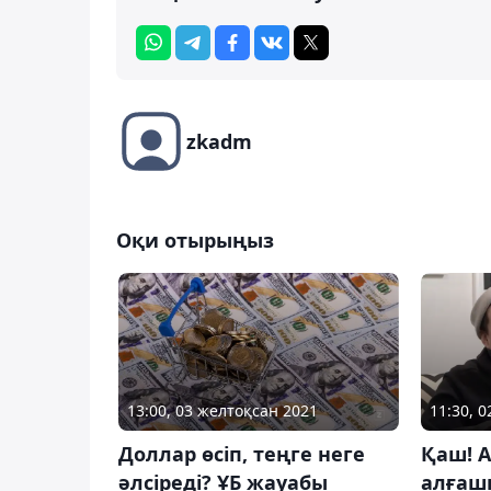
zkadm
Оқи отырыңыз
13:00, 03 желтоқсан 2021
11:30, 
Доллар өсіп, теңге неге
Қаш! А
әлсіреді? ҰБ жауабы
алғаш