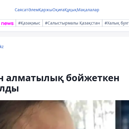
Саясат
Әлем
Қаржы
Оқиға
Құқық
Мақалалар
#Қазақмыс
#Салыстырмалы Қазақстан
#Халық бухг
kz
ан алматылық бойжеткен
алды