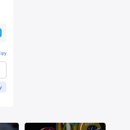
Кіру
у