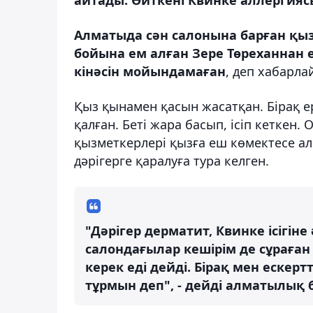
Алматыда сән салонына барған қыз 
бойына ем алған Зере Төреханнан е
кінәсін мойындамаған
, деп хабарл
Қыз қынамен қасын жасатқан. Бірақ ер
қалған. Беті жара басып, ісіп кеткен. 
қызметкерлері қызға еш көмектесе ал
дәрігерге қаралуға тура келген.
"Дәрігер дерматит, Квинке ісігін
салондағылар кешірім де сұраған
керек еді дейді. Бірақ мен ескер
тұрмын деп", - дейді алматылық 