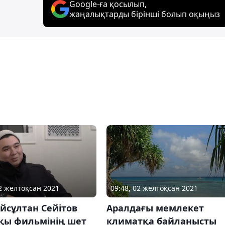
Google-ға қосылып,
жаңалықтарды бірінші болып оқыңыз
09:48, 02 желтоқсан 2021
02 желтоқсан 2021
Аралдағы мемлекет
йсұлтан Сейітов
климатқа байланысты
қы фильмінің шет