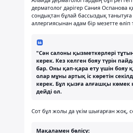
дерматолог дәрігер Сәния Оспанова қ
сондықтан бұлай бассыздық танытуға
аллергиясынан адам бір мезетте өліп т
"Сән салоны қызметкерлері тұт
керек. Кез келген бояу түрін па
бар. Оны қап-қара ету үшін бояу 
олар мұны артық іс көретін секіл
керек. Бұл қызға алғашқы көмек к
дейді ол.
Сот бұл жолы да үкім шығарған жоқ, с
Мақаламен бөлісу: