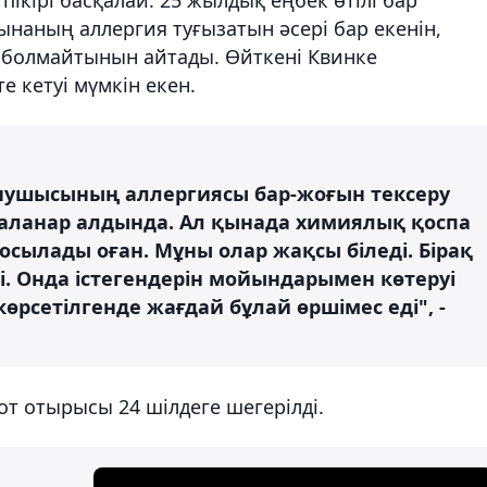
ынаның аллергия туғызатын әсері бар екенін,
 болмайтынын айтады. Өйткені Квинке
е кетуі мүмкін екен.
ынушысының аллергиясы бар-жоғын тексеру
йдаланар алдында. Ал қынада химиялық қоспа
қосылады оған. Мұны олар жақсы біледі. Бірақ
ді. Онда істегендерін мойындарымен көтеруі
өрсетілгенде жағдай бұлай өршімес еді", -
от отырысы 24 шілдеге шегерілді.