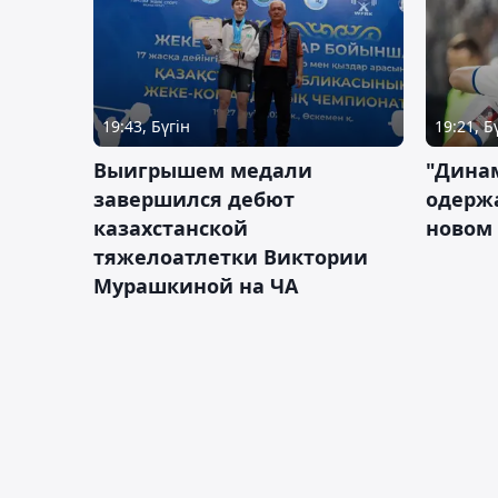
19:43, Бүгін
19:21, Б
Выигрышем медали
"Дина
завершился дебют
одержа
казахстанской
новом 
тяжелоатлетки Виктории
Мурашкиной на ЧА