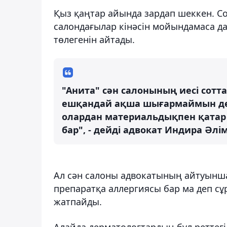
Қыз қаңтар айында зардап шеккен. Со
салондағылар кінәсін мойындамаса да
төлегенін айтады.
"Анита" сән салонының иесі сот
ешқандай ақша шығармаймын деп 
олардан материальдықпен қатар 
бар", - дейді адвокат Индира Әлі
Ал сән салоны адвокатының айтуынша
препаратқа аллергиясы бар ма деп сұр
жатпайды.
Алайда дерматологтардың бұл реттегі 