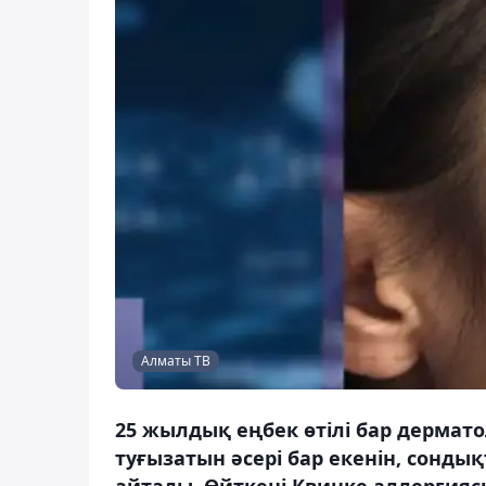
Алматы ТВ
25 жылдық еңбек өтілі бар дермат
туғызатын әсері бар екенін, сонд
айтады. Өйткені Квинке аллергиясы