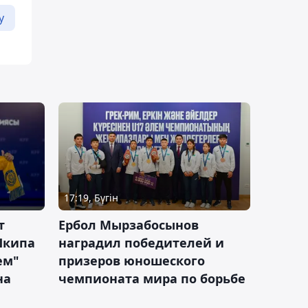
у
17:19, Бүгін
т
Ербол Мырзабосынов
Шкипа
наградил победителей и
ем"
призеров юношеского
на
чемпионата мира по борьбе