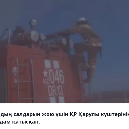
дың салдарын жою үшін ҚР Қарулы күштеріні
адам қатысқан.