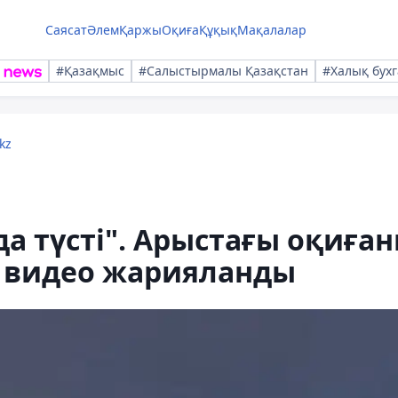
Саясат
Әлем
Қаржы
Оқиға
Құқық
Мақалалар
#Қазақмыс
#Салыстырмалы Қазақстан
#Халық бухг
kz
да түсті". Арыстағы оқиға
 видео жарияланды