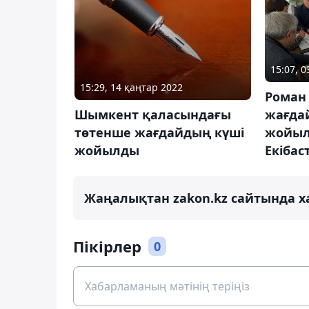
15:07, 
15:29, 14 қаңтар 2022
Роман
жағда
Шымкент қаласындағы
жойыл
төтенше жағдайдың күші
Екібас
жойылды
Жаңалықтан zakon.kz сайтында х
Пікірлер
0