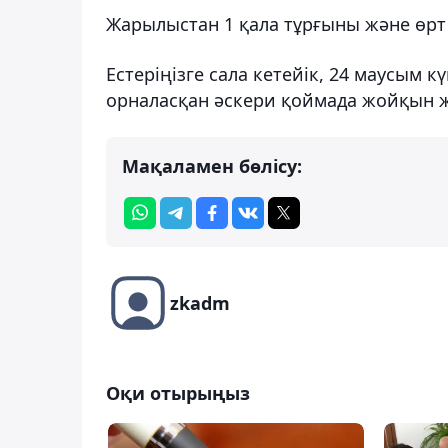
Жарылыстан 1 қала тұрғыны және өрт с
Естеріңізге сала кетейік, 24 маусым 
орналасқан әскери қоймада жойқын 
Мақаламен бөлісу:
zkadm
Оқи отырыңыз