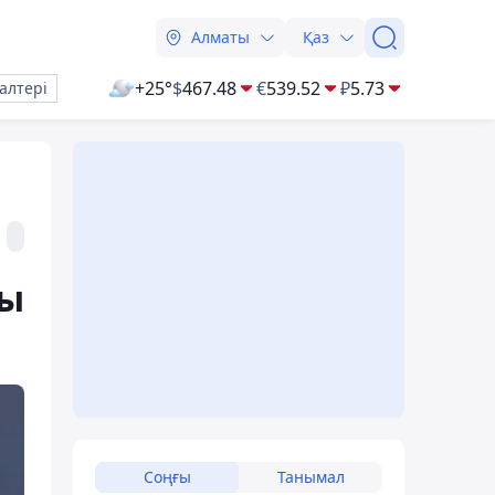
Алматы
Қаз
+25°
$
467.48
€
539.52
₽
5.73
алтері
ны
Соңғы
Танымал