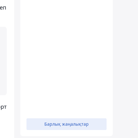
деп
өрт
Барлық жаңалықтар