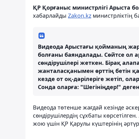
ҚР Қорғаныс министрлігі Арыста 
хабарлайды
Zakon.kz
министрліктің ба
Видеода Арыстағы қойманың жары
болғаны баяндалады. Сөйтсе ол ар
сөндірушілері жеткен. Бірақ ала
жанталасқанымен өрттің бетін қа
кезде от оқ-дәрілеріге жетіп, ол
Сонда оларға: "Шегініңдер!" деген
Видеода төтенше жағдай кезінде әскер
сөндірушілердің сұхбаты көрсетілге
жою үшін ҚР Қарулы күштерінің әртүрл