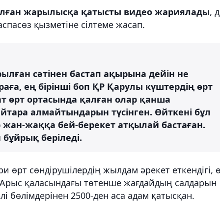
болған жарылысқа қатысты видео жариялады
, 
спасөз қызметіне сілтеме жасап.
лған сәтінен бастап ақырына дейін не
аға, ең бірінші боп ҚР Қарулы күштердің өрт
пат өрт ортасында қалған олар қанша
йтара алмайтындарын түсінген. Өйткені бұл
ар жан-жаққа бей-берекет атқылай бастаған.
 бұйрық беріледі.
и өрт сөндірушілердің жылдам әрекет еткендігі, 
н. Арыс қаласындағы төтенше жағдайдың салдарын
і бөлімдерінен 2500-ден аса адам қатысқан.