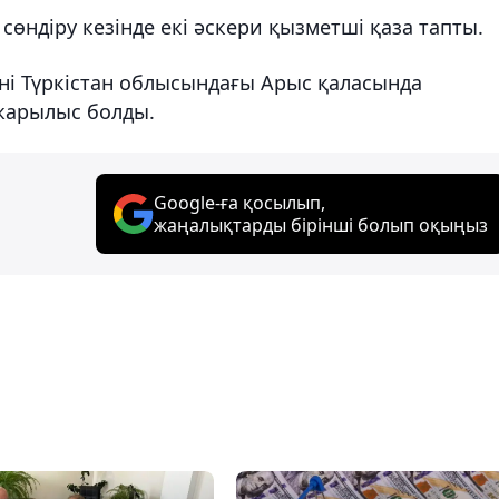
өндіру кезінде екі әскери қызметші қаза тапты.
күні Түркістан облысындағы Арыс қаласында
жарылыс болды.
Google-ға қосылып,
жаңалықтарды бірінші болып оқыңыз