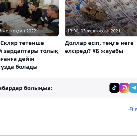
03 желтоқсан 2022
13:00, 03 желтоқсан 2021
 Скляр төтенше
Доллар өсіп, теңге неге
й зардаптары толық
әлсіреді? ҰБ жауабы
ғанға дейін
тұзда болады
абардар болыңыз: