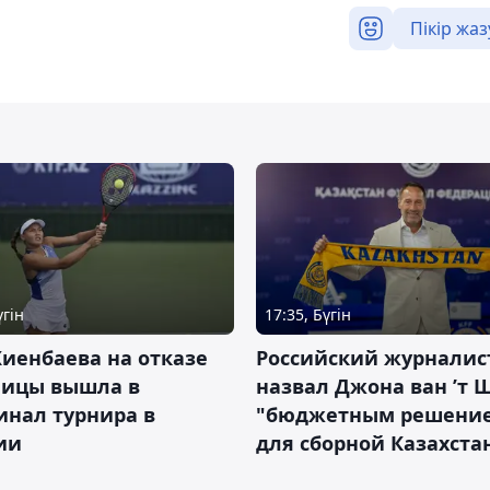
Пікір жаз
үгін
17:35, Бүгін
иенбаева на отказе
Российский журналис
ницы вышла в
назвал Джона ван ’т 
инал турнира в
"бюджетным решени
ии
для сборной Казахста