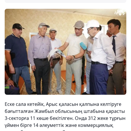
Еске сала кетейік, Арыс қаласын қалпына келтіруге
бағытталған Жамбыл облысының штабына қарасты
3-секторға 11 көше бекітілген. Онда 312 жеке тұрғын
үймен бірге 14 әлеуметтік және коммерциялық