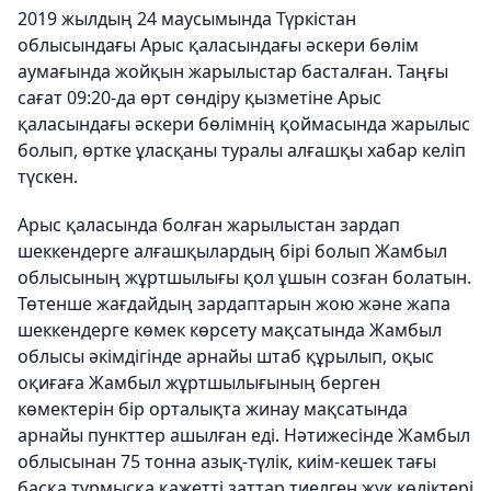
2019 жылдың 24 маусымында Түркістан
облысындағы Арыс қаласындағы әскери бөлім
аумағында жойқын жарылыстар басталған. Таңғы
сағат 09:20-да өрт сөндіру қызметіне Арыс
қаласындағы әскери бөлімнің қоймасында жарылыс
болып, өртке ұласқаны туралы алғашқы хабар келіп
түскен.
Арыс қаласында болған жарылыстан зардап
шеккендерге алғашқылардың бірі болып Жамбыл
облысының жұртшылығы қол ұшын созған болатын.
Төтенше жағдайдың зардаптарын жою және жапа
шеккендерге көмек көрсету мақсатында Жамбыл
облысы әкімдігінде арнайы штаб құрылып, оқыс
оқиғаға Жамбыл жұртшылығының берген
көмектерін бір орталықта жинау мақсатында
арнайы пункттер ашылған еді. Нәтижесінде Жамбыл
облысынан 75 тонна азық-түлік, киім-кешек тағы
басқа тұрмысқа қажетті заттар тиелген жүк көліктері