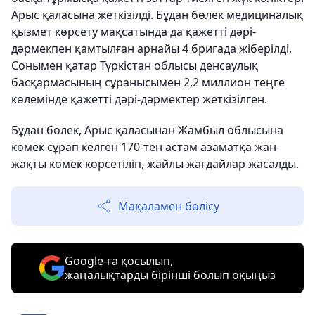
Арыс қаласына жеткізілді. Бұдан бөлек медициналық
қызмет көрсету мақсатында да қажетті дәрі-
дәрмекпен қамтылған арнайы 4 бригада жіберілді.
Сонымен қатар Түркістан облысы денсаулық
басқармасының сұранысымен 2,2 миллион теңге
көлемінде қажетті дәрі-дәрмектер жеткізілген.
Бұдан бөлек, Арыс қаласынан Жамбыл облысына
көмек сұрап келген 170-тен астам азаматқа жан-
жақты көмек көрсетіліп, жайлы жағдайлар жасалды.
Мақаламен бөлісу
Google-ға қосылып,
жаңалықтарды бірінші болып оқыңыз