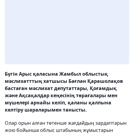
Бүгін Арыс қаласына Жамбыл облыстық
мәслихатттың хатшысы Бағлан Қарашолақов
бастаған мәслихат депутаттары, Қоғамдық
және Ақсақалдар кеңесінің төрағалары мен
мүшелері арнайы келіп, қаланы қалпына
келтіру шараларымен танысты.
Олар орын алған төтенше жағдайдың зардаптарын
жою бойынша облыс штабының жұмыстарын