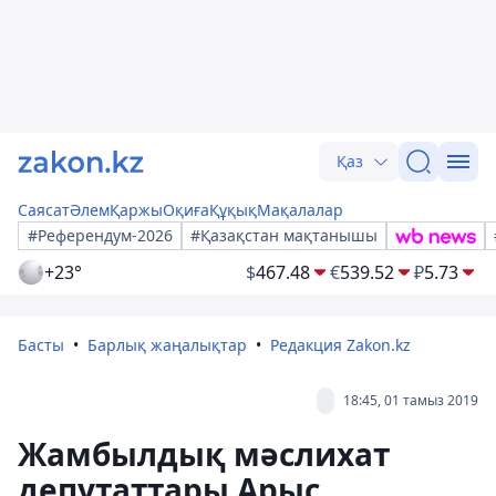
Қаз
Саясат
Әлем
Қаржы
Оқиға
Құқық
Мақалалар
#Референдум-2026
#Қазақстан мақтанышы
+23°
$
467.48
€
539.52
₽
5.73
Басты
Барлық жаңалықтар
Редакция Zakon.kz
18:45, 01 тамыз 2019
Жамбылдық мәслихат
депутаттары Арыс