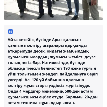
Айта кетейік, бүгінде Арыс қаласын
қалпына келтіру шаралары қарқынды
атқарылуда десек, ондағы жамбылдық
құрылысшылардың жұмысы жемісті деуге
толық негіз бар. Нәтижесінде, бүгінде
облысқа тиесілі бөліністегі 190 жеке тұрғын
үйді толығымен жөндеп, пайдалануға беріп
үлгерді. Ал, 120 үй бойынша қалпына
келтіру жұмыстары үздіксіз жүргізілуде.
Онда 4 мердігер мекеменің 500-ден астам
құрылысшысы еңбек етуде. Барлығы 20-дан
астам техника жұмылдырылған.