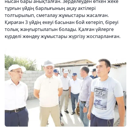
нысан бары анықталған. Зерделеуден өткен жеке
тұрғын үйдің барлығының ақау актілері
толтырылып, сметалау жұмыстары жасалған.
Қираған 3 үйдің екеуі басынан бой көтеріп, біреуі
толық жаңғыртылатын болады. Қалған үйлерге
күрделі жөндеу жұмыстары жүргізу жоспарланған.