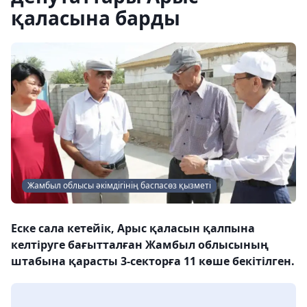
қаласына барды
Жамбыл облысы әкімдігінің баспасөз қызметі
Еске сала кетейік, Арыс қаласын қалпына
келтіруге бағытталған Жамбыл облысының
штабына қарасты 3-секторға 11 көше бекітілген.