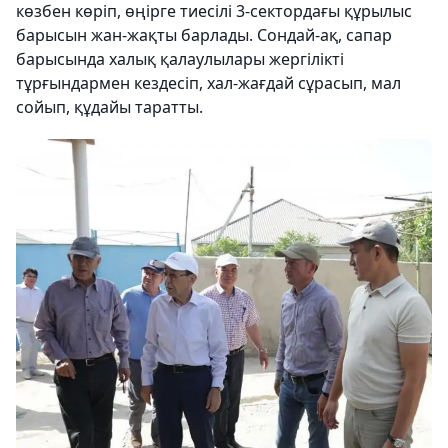
көзбен көріп, өңірге тиесілі 3-сектордағы құрылыс
барысын жан-жақты барлады. Сондай-ақ, сапар
барысында халық қалаулылары жергілікті
тұрғындармен кездесіп, хал-жағдай сұрасып, мал
сойып, құдайы таратты.