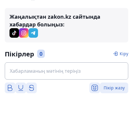
Жаңалықтан zakon.kz сайтында
хабардар болыңыз:
Пікірлер
0
Кіру
Пікір жазу