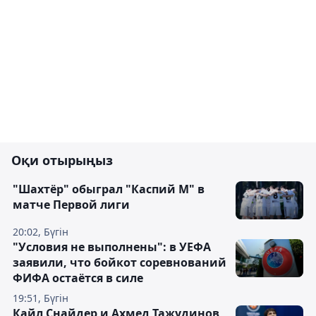
Оқи отырыңыз
"Шахтёр" обыграл "Каспий М" в
матче Первой лиги
20:02, Бүгін
"Условия не выполнены": в УЕФА
заявили, что бойкот соревнований
ФИФА остаётся в силе
19:51, Бүгін
Кайл Снайдер и Ахмед Тажудинов