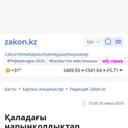
Қаз
Саясат
Әлем
Қаржы
Оқиға
Құқық
Мақалалар
#Референдум-2026
#Қазақстан мақтанышы
+31°
$
469.93
€
541.64
₽
5.71
Басты
Барлық жаңалықтар
Редакция Zakon.kz
15:34, 05 тамыз 2019
Қаладағы
нарынқолдықтар