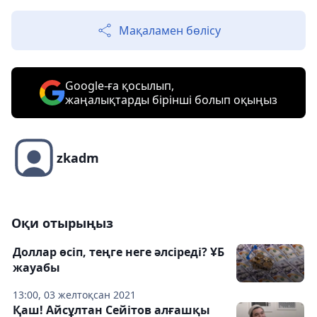
Мақаламен бөлісу
Google-ға қосылып,
жаңалықтарды бірінші болып оқыңыз
zkadm
Оқи отырыңыз
Доллар өсіп, теңге неге әлсіреді? ҰБ
жауабы
13:00, 03 желтоқсан 2021
Қаш! Айсұлтан Сейітов алғашқы