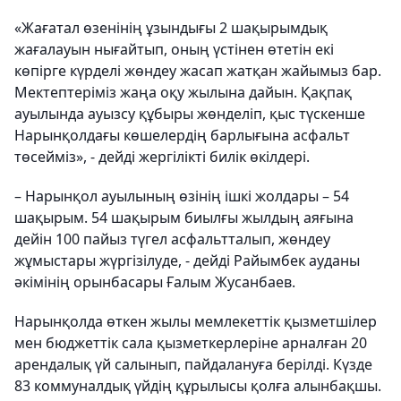
«Жағатал өзенінің ұзындығы 2 шақырымдық
жағалауын нығайтып, оның үстінен өтетін екі
көпірге күрделі жөндеу жасап жатқан жайымыз бар.
Мектептеріміз жаңа оқу жылына дайын. Қақпақ
ауылында ауызсу құбыры жөнделіп, қыс түскенше
Нарынқолдағы көшелердің барлығына асфальт
төсейміз», - дейді жергілікті билік өкілдері.
– Нарынқол ауылының өзінің ішкі жолдары – 54
шақырым. 54 шақырым биылғы жылдың аяғына
дейін 100 пайыз түгел асфальтталып, жөндеу
жұмыстары жүргізілуде, - дейді Райымбек ауданы
әкімінің орынбасары
Ғалым Жусанбаев.
Нарынқолда өткен жылы мемлекеттік қызметшілер
мен бюджеттік сала қызметкерлеріне арналған 20
арендалық үй салынып, пайдалануға берілді. Күзде
83 коммуналдық үйдің құрылысы қолға алынбақшы.