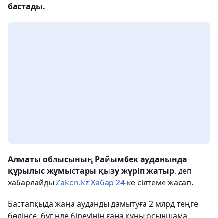
бастады.
Алматы облысының Райымбек ауданында
құрылыс жұмыстары қызу жүріп жатыр
, деп
хабарлайды
Zakon.kz
Хабар 24
-ке сілтеме жасап.
Бастапқыда жаңа ауданды дамытуға 2 млрд теңге
бөлінсе, бүгінде біреуінің ғана құны осыншама