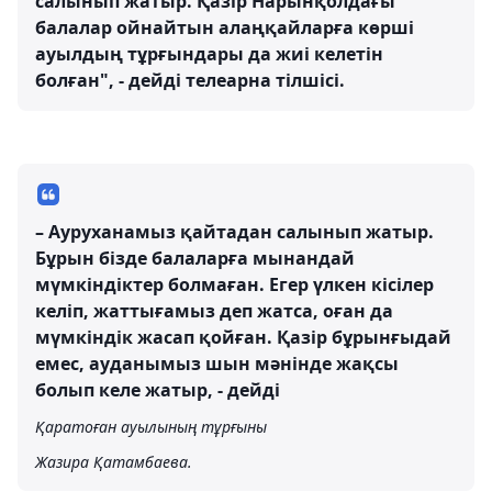
салынып жатыр. Қазір Нарынқолдағы
балалар ойнайтын алаңқайларға көрші
ауылдың тұрғындары да жиі келетін
болған", - дейді телеарна тілшісі.
– Ауруханамыз қайтадан салынып жатыр.
Бұрын бізде балаларға мынандай
мүмкіндіктер болмаған. Егер үлкен кісілер
келіп, жаттығамыз деп жатса, оған да
мүмкіндік жасап қойған. Қазір бұрынғыдай
емес, ауданымыз шын мәнінде жақсы
болып келе жатыр, - дейді
Қаратоған ауылының тұрғыны
Жазира Қатамбаева.