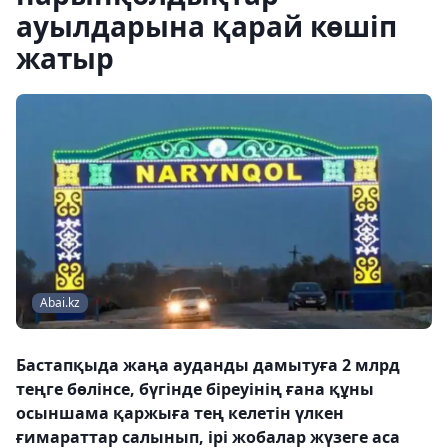
ауылдарына қарай көшіп
жатыр
Abai.kz
Бастапқыда жаңа ауданды дамытуға 2 млрд
теңге бөлінсе, бүгінде біреуінің ғана құны
осыншама қаржыға тең келетін үлкен
ғимараттар салынып, ірі жобалар жүзеге аса