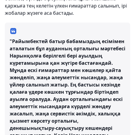
қаржыға тең келетін үлкен ғимараттар салынып, ірі
жобалар жүзеге аса бастады.
"Райымбектей батыр бабамыздың есімімен
аталатын бұл ауданның орталығы мәртебесі
Нарынқолға берілгелі бері ауылдың
күретамырына қан жүгіре бастағандай.
Мұнда ескі ғимараттар мен көшелер қайта
жөнделіп, жаңа әлеуметтік нысандар, жаңа
үйлер салынып жатыр. Ең бастысы кезінде
қалаға үдере көшкен тұрғындар біртіндеп
ауылға оралуда. Аудан орталығындағы ескі
әлеуметтік нысандарға күрделі жөндеу
жасалып, жаңа сервистік әкімдік, халыққа
қызмет көрсету орталығы,
денешынықтыру-сауықтыру кешендері