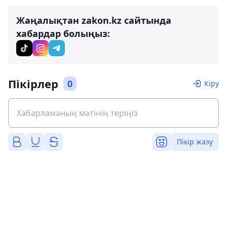
Жаңалықтан zakon.kz сайтында
хабардар болыңыз:
Пікірлер
0
Кіру
Пікір жазу