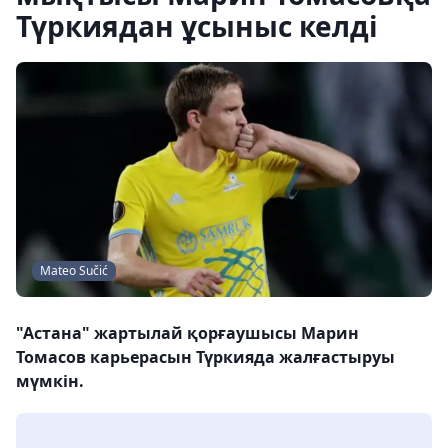
Түркиядан ұсыныс келді
Mateo Sučić
"Астана" жартылай қорғаушысы Марин
Томасов карьерасын Түркияда жалғастыруы
мүмкін.