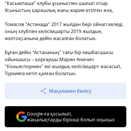
"Касымпаша" клубы ұсыныспен шығып отыр.
Ұсыныстың қаржылық жағы жария етілген жоқ.
Томасов "Астанада" 2017 жылдан бері ойнап келеді,
оның клубпен келісімшарты 2019 жылдың
желтоқсанына дейін жасалған болатын.
Бұған дейін "Астананың" тағы бір көшбасшысы
ойыншысы – қорғаушы Марин Аничич
"Коньяспормен" екі жылдық келісімшарт жасасып,
Түркияға кетіп қалған болатын.
Мақаламен бөлісу
Google-ға қосылып,
жаңалықтарды бірінші болып оқыңыз