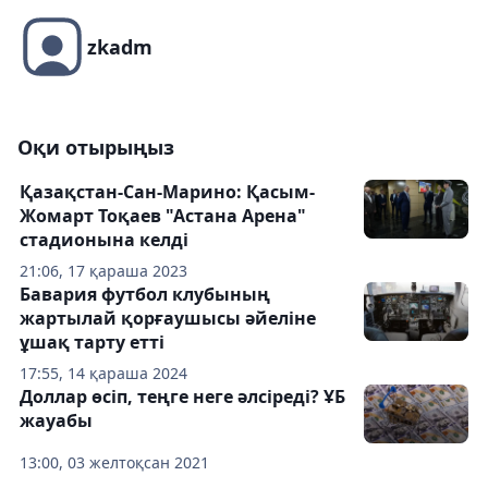
zkadm
Оқи отырыңыз
Қазақстан-Сан-Марино: Қасым-
Жомарт Тоқаев "Астана Арена"
стадионына келді
21:06, 17 қараша 2023
Бавария футбол клубының
жартылай қорғаушысы әйеліне
ұшақ тарту етті
17:55, 14 қараша 2024
Доллар өсіп, теңге неге әлсіреді? ҰБ
жауабы
13:00, 03 желтоқсан 2021