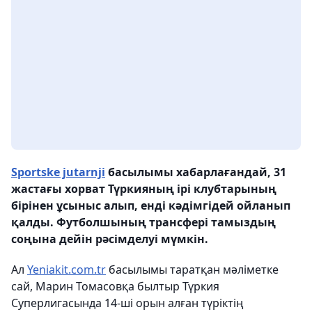
Sportske jutarnji
басылымы хабарлағандай, 31
жастағы хорват Түркияның ірі клубтарының
бірінен ұсыныс алып, енді кәдімгідей ойланып
қалды. Футболшының трансфері тамыздың
соңына дейін рәсімделуі мүмкін.
Ал
Yeniakit.com.tr
басылымы таратқан мәліметке
сай, Марин Томасовқа былтыр Түркия
Суперлигасында 14-ші орын алған түріктің