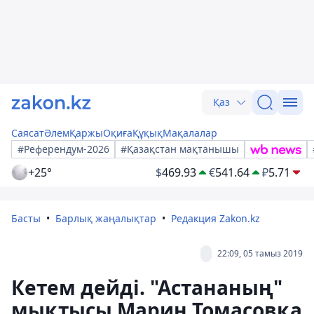
Қаз
Саясат
Әлем
Қаржы
Оқиға
Құқық
Мақалалар
#Референдум-2026
#Қазақстан мақтанышы
+25°
$
469.93
€
541.64
₽
5.71
Басты
Барлық жаңалықтар
Редакция Zakon.kz
22:09, 05 тамыз 2019
Кетем дейді. "Астананың"
мықтысы Марин Томасовқа