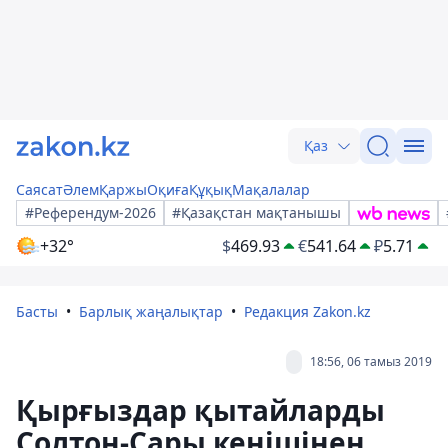
Қаз
Саясат
Әлем
Қаржы
Оқиға
Құқық
Мақалалар
#Референдум-2026
#Қазақстан мақтанышы
+32°
$
469.93
€
541.64
₽
5.71
Басты
Барлық жаңалықтар
Редакция Zakon.kz
18:56, 06 тамыз 2019
Қырғыздар қытайларды
Солтон-Сары кенішінен