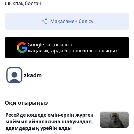
шықпақ болған.
Мақаламен бөлісу
Google-ға қосылып,
жаңалықтарды бірінші болып оқыңыз
zkadm
Оқи отырыңыз
Ресейде көшеде емін-еркін жүрген
маймыл айналасына шабуылдап,
адамдардың үрейін алды