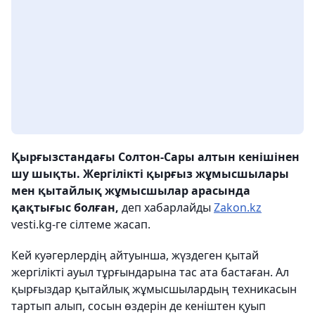
Қырғызстандағы Солтон-Сары алтын кенішінен
шу шықты. Жергілікті қырғыз жұмысшылары
мен қытайлық жұмысшылар арасында
қақтығыс болған,
деп хабарлайды
Zakon.kz
vesti.kg-ге сілтеме жасап.
Кей куәгерлердің айтуынша, жүздеген қытай
жергілікті ауыл тұрғындарына тас ата бастаған. Ал
қырғыздар қытайлық жұмысшылардың техникасын
тартып алып, сосын өздерін де кеніштен қуып