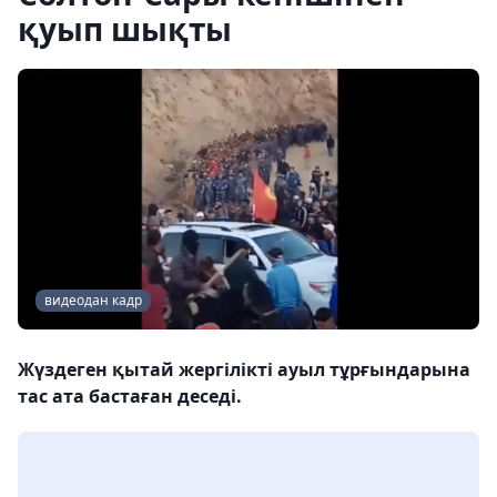
қуып шықты
видеодан кадр
Жүздеген қытай жергілікті ауыл тұрғындарына
тас ата бастаған деседі.