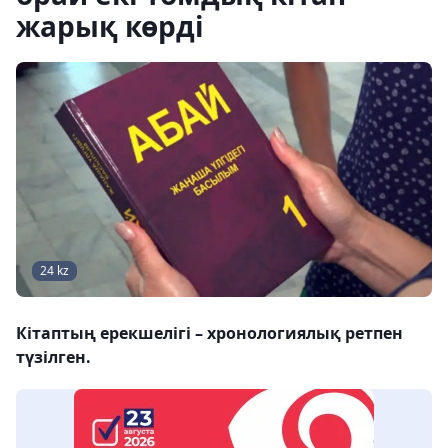
жарық көрді
24 kz
Кітаптың ерекшелігі – хронологиялық ретпен
түзілген.