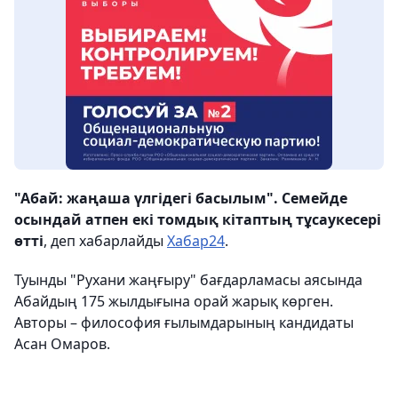
"Абай: жаңаша үлгідегі басылым". Семейде
осындай атпен екі томдық кітаптың тұсаукесері
өтті
, деп хабарлайды
Хабар24
.
Туынды "Рухани жаңғыру" бағдарламасы аясында
Абайдың 175 жылдығына орай жарық көрген.
Авторы – философия ғылымдарының кандидаты
Асан Омаров.