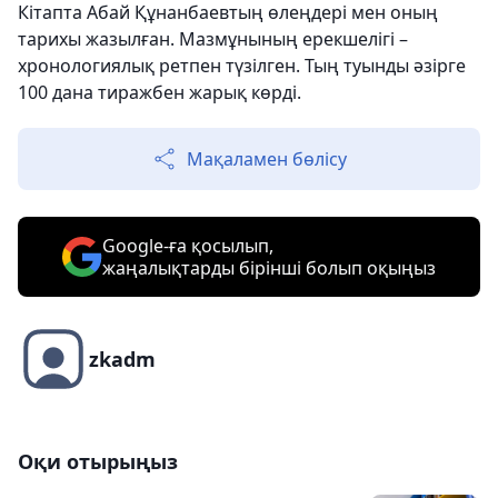
Кітапта Абай Құнанбаевтың өлеңдері мен оның
тарихы жазылған. Мазмұнының ерекшелігі –
хронологиялық ретпен түзілген. Тың туынды әзірге
100 дана тиражбен жарық көрді.
Мақаламен бөлісу
Google-ға қосылып,
жаңалықтарды бірінші болып оқыңыз
zkadm
Оқи отырыңыз