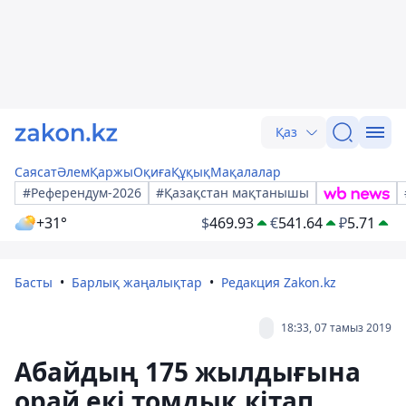
Қаз
Саясат
Әлем
Қаржы
Оқиға
Құқық
Мақалалар
#Референдум-2026
#Қазақстан мақтанышы
+31°
$
469.93
€
541.64
₽
5.71
Басты
Барлық жаңалықтар
Редакция Zakon.kz
18:33, 07 тамыз 2019
Абайдың 175 жылдығына
орай екі томдық кітап