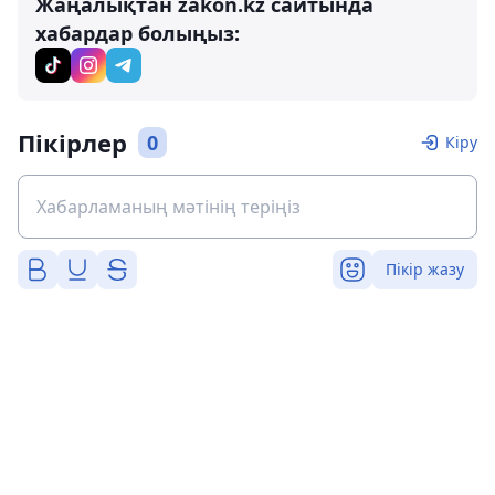
Жаңалықтан zakon.kz сайтында
хабардар болыңыз:
Пікірлер
0
Кіру
Пікір жазу