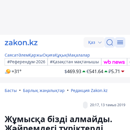
Қаз
Саясат
Әлем
Қаржы
Оқиға
Құқық
Мақалалар
#Референдум-2026
#Қазақстан мақтанышы
+31°
$
469.93
€
541.64
₽
5.71
Басты
Барлық жаңалықтар
Редакция Zakon.kz
20:17, 13 тамыз 2019
Жұмысқа бізді алмайды.
Жәйремдегі түріктерді