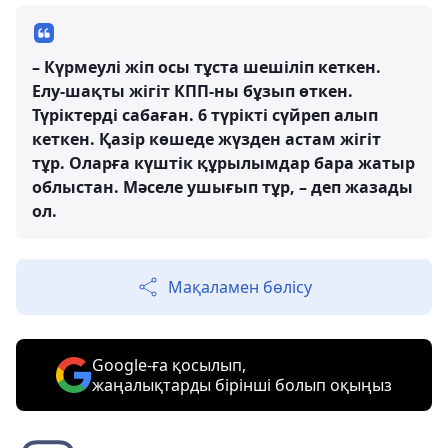
– Күрмеулі жіп осы тұста шешіліп кеткен.
Елу-шақты жігіт КПП-ны бұзып өткен.
Түріктерді сабаған. 6 түрікті сүйреп алып
кеткен. Қазір көшеде жүзден астам жігіт
тұр. Оларға күштік құрылымдар бара жатыр
облыстан. Мәселе ушығып тұр, – деп жазады
ол.
Мақаламен бөлісу
Google-ға қосылып,
жаңалықтарды бірінші болып оқыңыз