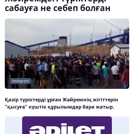
сабауға не себеп болған
instagram
Қазір түріктерді ұрған Жәйремнің жігіттерін
"қысуға" күштік құрылымдар бара жатыр.