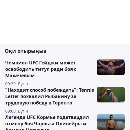
Оқи отырыңыз
Чемпион UFC Гейджи может
освободить титул ради боя с
Махачевым
09:39, Бүгін
"Находит способ побеждать": Tennis
Letter похвалил Рыбакину за
трудовую победу в Торонто
09:00, Бүгін
Легенда UFC Кормье подетвердил
отмену боя Чарльза Оливейры и