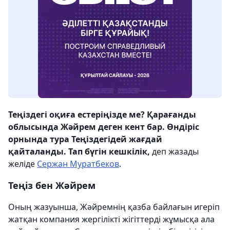
Теңіздегі оқиға естеріңізде ме? Қарағанды
облысында Жәйрем деген кент бар. Өндіріс
орнында тура Теңіздегідей жағдай
қайталанды. Тап бүгін кешкілік,
деп жазады
желіде
Сержан Муратбеков
.
Теңіз бен Жәйрем
Оның жазуынша, Жәйремнің қазба байлағын игеріп
жатқан компания жергілікті жігіттерді жұмысқа ала