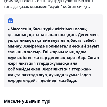
қоймайды екен. Сосын жуырда түріктің бір жігіті
тағы да қазақ қызымен "жүріп" қойған сияқты:
– Мәселенің басы түрік жігітімен қазақ
қызының қатынасынан шыққан. Дегенмен,
ұшқынның отқа айналуының басты себебі
мынау. Жәйремде Полиметалический зауыт
салынып жатыр. Екі жарым мың адам
жұмыс істеп жатыр деген ақпарат бар. Соған
жергілікті жігіттерді жұмысқа ала
қоймайды екен. Жергілікті жігіттер жан-
жақта вахтада жүр, ауылда жұмыс іздеп
жүр дегендей, – делінеді жазбада.
Мәселе ушығып тұр!