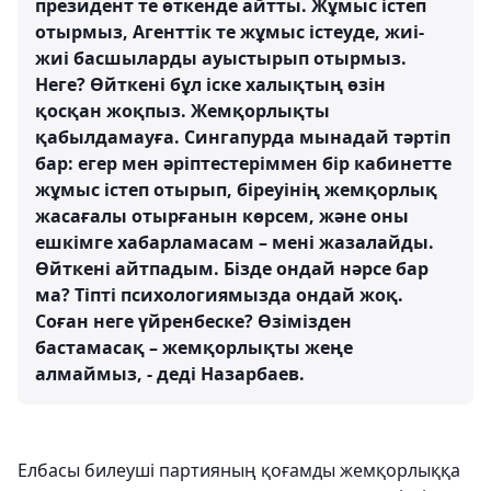
президент те өткенде айтты. Жұмыс істеп
отырмыз, Агенттік те жұмыс істеуде, жиі-
жиі басшыларды ауыстырып отырмыз.
Неге? Өйткені бұл іске халықтың өзін
қосқан жоқпыз. Жемқорлықты
қабылдамауға. Сингапурда мынадай тәртіп
бар: егер мен әріптестеріммен бір кабинетте
жұмыс істеп отырып, біреуінің жемқорлық
жасағалы отырғанын көрсем, және оны
ешкімге хабарламасам – мені жазалайды.
Өйткені айтпадым. Бізде ондай нәрсе бар
ма? Тіпті психологиямызда ондай жоқ.
Соған неге үйренбеске? Өзімізден
бастамасақ – жемқорлықты жеңе
алмаймыз, - деді Назарбаев.
Елбасы билеуші партияның қоғамды жемқорлыққа