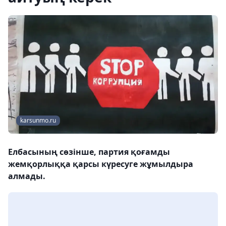
karsunmo.ru
Елбасының сөзінше, партия қоғамды
жемқорлыққа қарсы күресуге жұмылдыра
алмады.