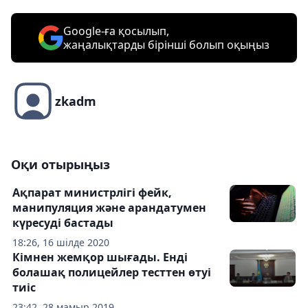
Google-ға қосылып,
жаңалықтарды бірінші болып оқыңыз
zkadm
Оқи отырыңыз
Ақпарат министрлігі фейк,
манипуляция және арандатумен
күресуді бастады
18:26, 16 шілде 2020
Кімнен жемқор шығады. Енді
болашақ полицейлер тесттен өтуі
тиіс
23:42, 28 мамыр 2019