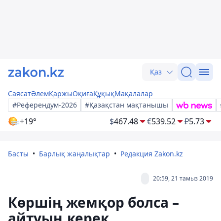
Қаз
Саясат
Әлем
Қаржы
Оқиға
Құқық
Мақалалар
#Референдум-2026
#Қазақстан мақтанышы
+19°
$
467.48
€
539.52
₽
5.73
Басты
Барлық жаңалықтар
Редакция Zakon.kz
20:59, 21 тамыз 2019
Көршің жемқор болса –
айтуың керек