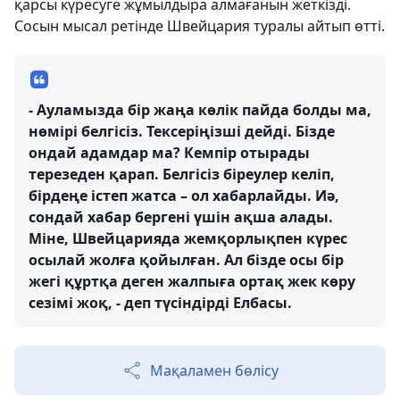
қарсы күресуге жұмылдыра алмағанын жеткізді.
Сосын мысал ретінде Швейцария туралы айтып өтті.
- Ауламызда бір жаңа көлік пайда болды ма,
нөмірі белгісіз. Тексеріңізші дейді. Бізде
ондай адамдар ма? Кемпір отырады
терезеден қарап. Белгісіз біреулер келіп,
бірдеңе істеп жатса – ол хабарлайды. Иә,
сондай хабар бергені үшін ақша алады.
Міне, Швейцарияда жемқорлықпен күрес
осылай жолға қойылған. Ал бізде осы бір
жегі құртқа деген жалпыға ортақ жек көру
сезімі жоқ, - деп түсіндірді Елбасы.
Мақаламен бөлісу