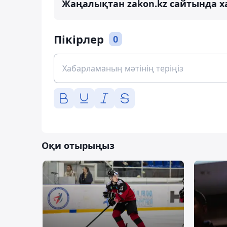
Жаңалықтан zakon.kz сайтында х
Пікірлер
0
Оқи отырыңыз