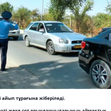
 айып тұрағына жіберіледі.
енті жеке сот орындаушыларының аймақтық