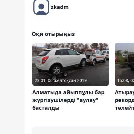
zkadm
Оқи отырыңыз
23:01, 06 желтоқсан 2019
15:08, 
Алматыда айыппұлы бар
Атыра
жүргізушілерді "аулау"
рекор
басталды
төлей