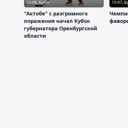
16:08, Бүгін
15:47, Б
"Актобе" с разгромного
Чемпи
поражения начал Кубок
фавор
губернатора Оренбургской
области