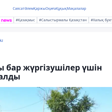
Саясат
Әлем
Қаржы
Оқиға
Құқық
Мақалалар
#Қазақмыс
#Салыстырмалы Қазақстан
#Халық бухг
kz
 бар жүргізушілер үшін
талды