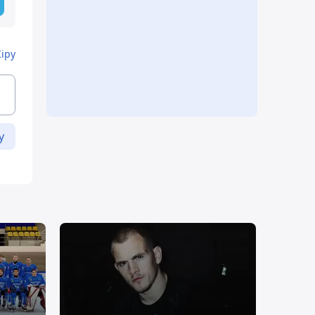
Кіру
у