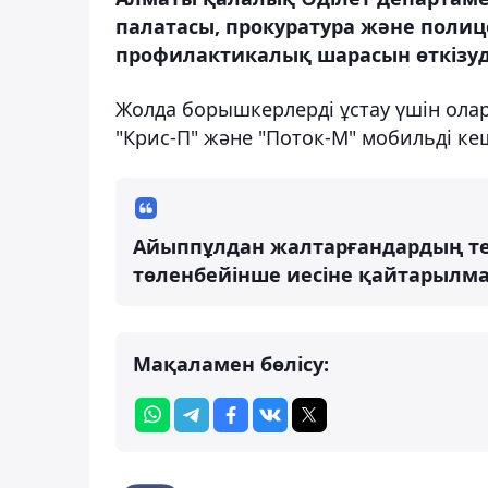
палатасы, прокуратура және поли
профилактикалық шарасын өткізуд
Жолда борышкерлерді ұстау үшін олар
"Крис-П" және "Поток-М" мобильді ке
Айыппұлдан жалтарғандардың тем
төленбейінше иесіне қайтарылм
Мақаламен бөлісу: