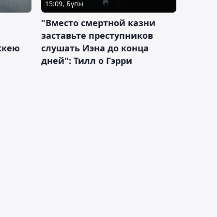
15:09, Бүгін
"Вместо смертной казни
заставьте преступников
оккею
слушать Иэна до конца
дней": Тилл о Гэрри