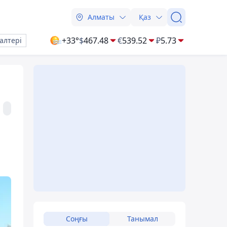
Алматы
Қаз
+33°
$
467.48
€
539.52
₽
5.73
алтері
Соңғы
Танымал