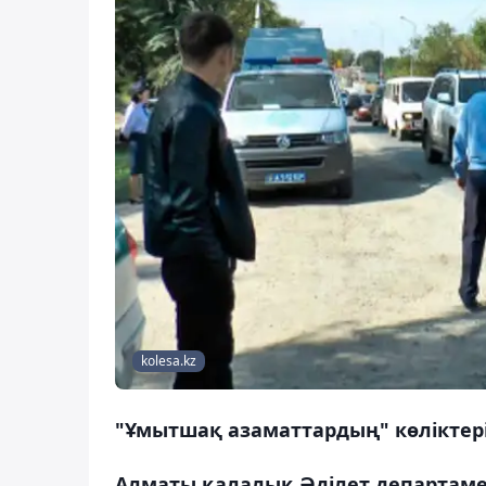
kolesa.kz
"Ұмытшақ азаматтардың" көліктері
Алматы қалалық Әділет департам