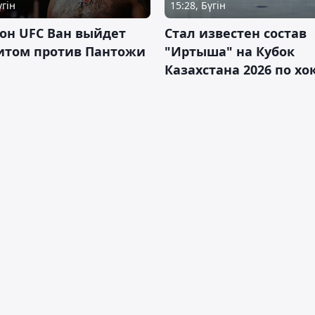
үгін
15:28, Бүгін
он UFC Ван выйдет
Стал известен состав
итом против Пантожи
"Иртыша" на Кубок
Казахстана 2026 по х