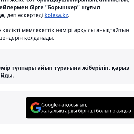
цейлермен бірге "Борышкер" шұғыл
е,
деп ескертеді
kolesa.kz
.
 көлікті мемлекеттік нөмірі арқылы анықтайтын
шендерін қолданады.
ір тұлпары айып тұрағына жіберіліп, қарыз
айды.
Google-ға қосылып,
жаңалықтарды бірінші болып оқыңыз