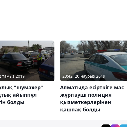
02 тамыз 2019
23:42, 20 наурыз 2019
улық "шумахер"
Алматыда есірткіге мас
дтық айыппұл
жүргізуші полиция
тін болды
қызметкерлерінен
қашпақ болды