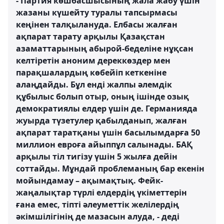
- Партия көшбасшысының жала жабу үшін
жазаны күшейту туралы тапсырмасы
кеңінен талқылануда. Елбасы жалған
ақпарат тарату арқылы Қазақстан
азаматтарының абырой-беделіне нұқсан
келтіретін аноним дереккөздер мен
парақшалардың көбейіп кеткеніне
алаңдайды. Бұл енді жалпы әлемдік
құбылыс болып отыр, оның ішінде озық
демократиялы елдер үшін де. Германияда
жуырда түзетулер қабылданып, жалған
ақпарат таратқаны үшін басылымдарға 50
миллион евроға айыппұл салынады. БАҚ
арқылы тіл тигізу үшін 5 жылға дейін
соттайды. Мұндай проблеманың бар екенін
мойындамау – ақымақтық. Фейк-
жаңалықтар түрлі елдердің үкіметтерін
ғана емес, тіпті әлеуметтік желілердің
әкімшілігінің де мазасын алуда, - деді