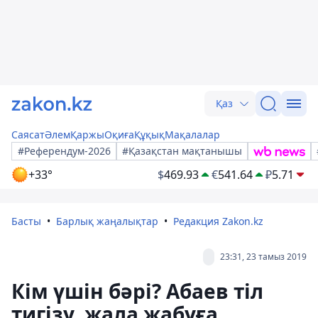
Қаз
Саясат
Әлем
Қаржы
Оқиға
Құқық
Мақалалар
#Референдум-2026
#Қазақстан мақтанышы
+33°
$
469.93
€
541.64
₽
5.71
Басты
Барлық жаңалықтар
Редакция Zakon.kz
23:31, 23 тамыз 2019
Кім үшін бәрі? Абаев тіл
тигізу, жала жабуға