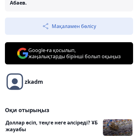
Абаев.
Мақаламен бөлісу
Google-ға қосылып,
жаңалықтарды бірінші болып оқыңыз
zkadm
Оқи отырыңыз
Доллар өсіп, теңге неге әлсіреді? ҰБ
жауабы