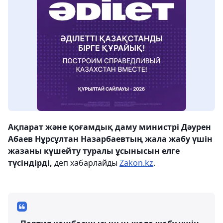
Ақпарат және қоғамдық даму министрі Дәурен
Абаев Нұрсұлтан Назарбаевтың жала жабу үшін
жазаны күшейту туралы ұсынысын елге
түсіндірді,
деп хабарлайды
Zakon.kz
.