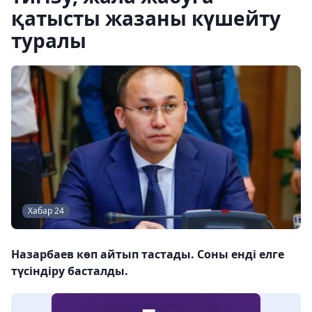
қатысты жазаны күшейту
туралы
Хабар 24
Назарбаев көп айтып тастады. Соны енді елге
түсіндіру басталды.