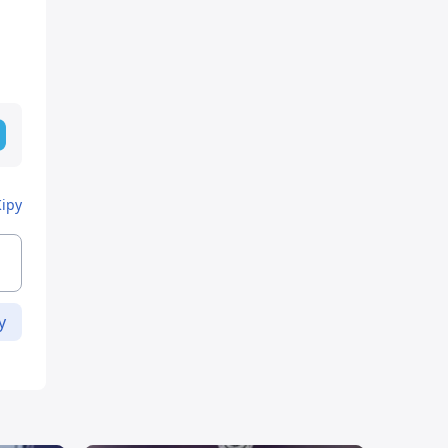
Кіру
у