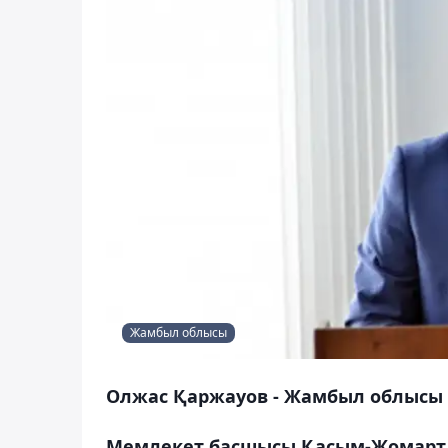
Жамбыл облысы
Олжас Қаржауов - Жамбыл облысы 
Мемлекет басшысы Қасым-Жомарт Т