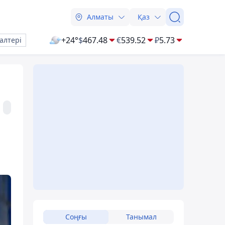
Алматы
Қаз
+24°
$
467.48
€
539.52
₽
5.73
алтері
Соңғы
Танымал