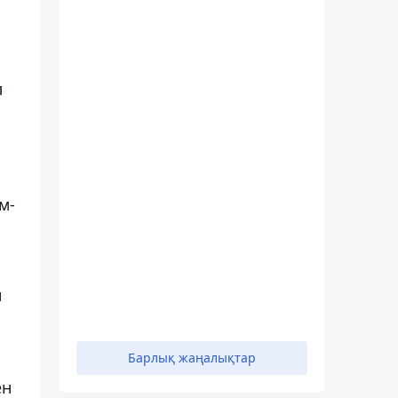
л
м-
н
Барлық жаңалықтар
ен