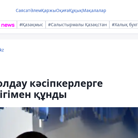
Саясат
Әлем
Қаржы
Оқиға
Құқық
Мақалалар
#Қазақмыс
#Салыстырмалы Қазақстан
#Халық бухг
kz
лдау кәсіпкерлерге
дігімен құнды