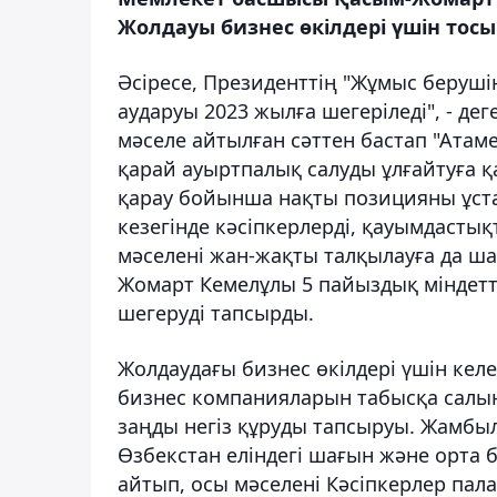
Жолдауы бизнес өкілдері үшін тос
Әсіресе, Президенттің "Жұмыс беруш
аударуы 2023 жылға шегеріледі", - дег
мәселе айтылған сәттен бастап "Атам
қарай ауыртпалық салуды ұлғайтуға қ
қарау бойынша нақты позицияны ұста
кезегінде кәсіпкерлерді, қауымдасты
мәселені жан-жақты талқылауға да ша
Жомарт Кемелұлы 5 пайыздық міндетт
шегеруді тапсырды.
Жолдаудағы бизнес өкілдері үшін кел
бизнес компанияларын табысқа салын
заңды негіз құруды тапсыруы. Жамбыл
Өзбекстан еліндегі шағын және орта б
айтып, осы мәселені Кәсіпкерлер пал