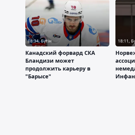
18:34, Бүгін
18:11, Б
Канадский форвард СКА
Норве
Бландизи может
ассоци
продолжить карьеру в
немед
"Барысе"
Инфан