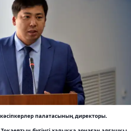
кәсіпкерлер палатасының директоры.
оқаевтың бүгінгі халыққа арнаған алғашқы