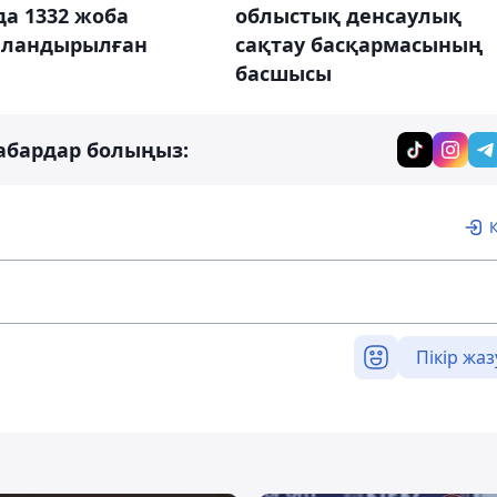
а 1332 жоба
облыстық денсаулық
ландырылған
сақтау басқармасының
басшысы
абардар болыңыз:
Пікір жаз