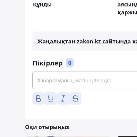
құнды
аясынд
қаржы
Жаңалықтан zakon.kz сайтында х
Пікірлер
0
Оқи отырыңыз