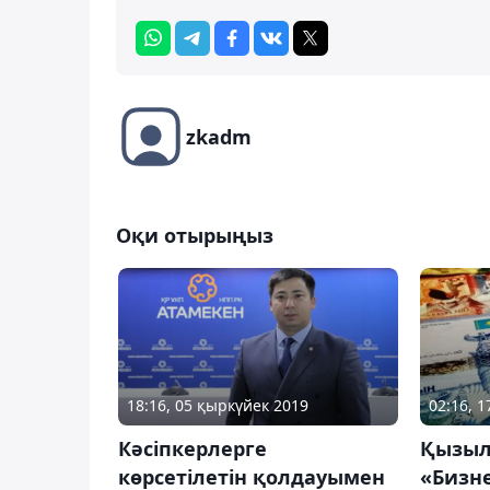
zkadm
Оқи отырыңыз
18:16, 05 қыркүйек 2019
02:16, 1
Кәсіпкерлерге
Қызыл
көрсетілетін қолдауымен
«Бизне