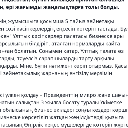
ын, әрі жағымды жаңалықтарға толы болды.
інің жұмысшыға қосымша 5 пайыз зейнетақы
ен сөзі кәсіпкерлердің еңсесін көтеріп тастады. Бұ
екен" Ұлттық кәсіпкерлер палатасы бизнеске ары
арсылығын білдіріп, аталған нормаларды қайта
нған болатын. Сонымен қатар, Ұлттық палата өз
қтарды, тәуелсіз сарапшыларды тарту арқылы
қырды. Міне, бүгін нәтижені көріп отырмыз, Қасы
і зейнетақылық жарнаның енгізілу мерзімін
есі үлкен қолдау – Президенттің микро және шағы
атын салықтан 3 жылға босату туралы Үкіметке
 облысының бизнес өкілдері соңғы кездері көрші
изнеске көрсетіліп жатқан жеңілдіктерді қызыға
атасының Өңірлік кеңес мүшелері де көтеріп жүрг