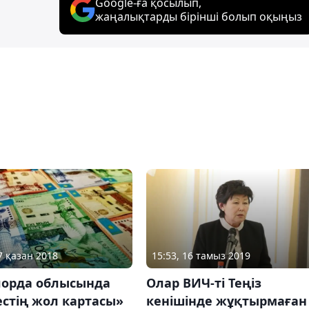
Google-ға қосылып,
жаңалықтарды бірінші болып оқыңыз
7 қазан 2018
15:53, 16 тамыз 2019
орда облысында
Олар ВИЧ-ті Теңіз
стің жол картасы»
кенішінде жұқтырмаған 