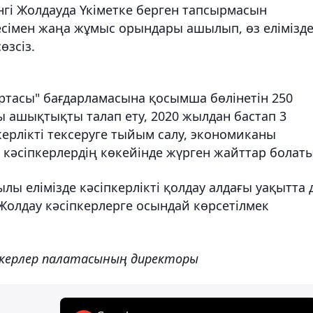
гі Жолдауда Үкіметке берген тапсырмасын
есімен жаңа жұмыс орындары ашылып, өз елімізд
өзсіз.
ртасы" бағдарламасына қосымша бөлінетін 250
ғы ашықтықты талап ету, 2020 жылдан бастап 3
ерлікті тексеруге тыйым салу, экономиканы
кәсіпкерлердің көкейінде жүрген жайттар болаты
ы елімізде кәсіпкерлікті қолдау алдағы уақытта 
. Жолдау кәсіпкерлерге осындай көрсетілмек
пкерлер палатасының директоры