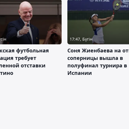
үгін
17:47, Бүгін
жская футбольная
Соня Жиенбаева на от
ация требует
соперницы вышла в
ленной отставки
полуфинал турнира в
тино
Испании