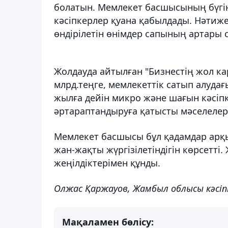
болатын. Мемлекет басшысының бүгін
кәсіпкерлер қуана қабылдады. Нәтиж
өндірілетін өнімдер сапының артары с
Жолдауда айтылған "Бизнестің жол ка
млрд.теңге, мемлекеттік сатып алуда
жылға дейін микро және шағын кәсіпк
әртараптандыруға қатысты мәселелер 
Мемлекет басшысы бұл қадамдар арқыл
жан-жақты жүргізілетіндігін көрсетті
жеңілдіктерімен құнды.
Олжас Қаржауов, Жамбыл облысы кәсі
Мақаламен бөлісу: