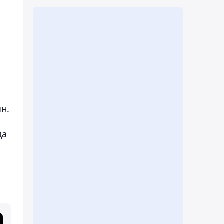
е
н.
да