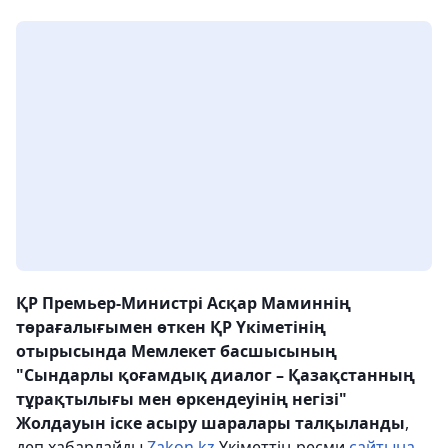
ҚР Премьер-Министрі Асқар Маминнің
төрағалығымен өткен ҚР Үкіметінің
отырысында Мемлекет басшысының
"Сындарлы қоғамдық диалог – Қазақстанның
тұрақтылығы мен өркендеуінің негізі"
Жолдауын іске асыру шаралары талқыланды
,
деп хабарлайды
Zakon.kz
Үкіметтің ресми
сайтына