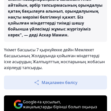
айтайын, әрбір тапсырмасының орындалуы
қатаң бақылауға алынып, орындалуының
нақты мерзімі белгіленуі қажет. Біз
қойылған міндеттерді тиімді шешу
бойынша үйлесімді жұмыс жүргізуіміз
керек", — деді Аскар Мамин.
Үкімет басшысы 7 қыркүйекке дейін Мемлекет
басшысының Жолдауында қойылған міндеттерді
іске асырудың Жалпыұлттық жоспарының жобасын
әзірлеуді тапсырды.
Мақаламен бөлісу
Google-ға қосылып,
жаңалықтарды бірінші болып оқыңыз