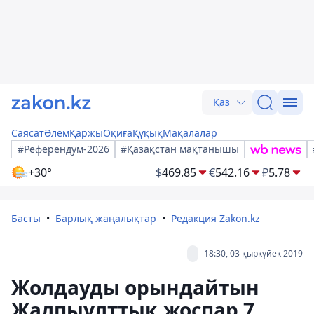
Қаз
Саясат
Әлем
Қаржы
Оқиға
Құқық
Мақалалар
#Референдум-2026
#Қазақстан мақтанышы
+30°
$
469.85
€
542.16
₽
5.78
Басты
Барлық жаңалықтар
Редакция Zakon.kz
18:30, 03 қыркүйек 2019
Жолдауды орындайтын
Жалпыұлттық жоспар 7