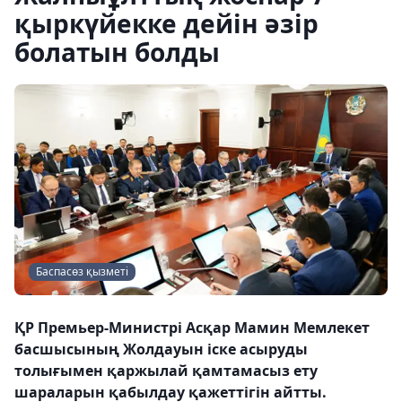
қыркүйекке дейін әзір
болатын болды
Баспасөз қызметі
ҚР Премьер-Министрі Асқар Мамин Мемлекет
басшысының Жолдауын іске асыруды
толығымен қаржылай қамтамасыз ету
шараларын қабылдау қажеттігін айтты.