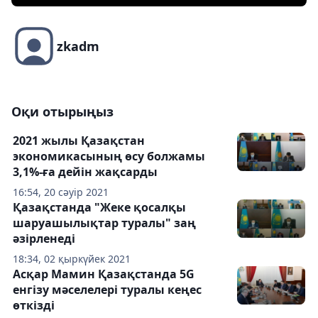
zkadm
Оқи отырыңыз
2021 жылы Қазақстан
экономикасының өсу болжамы
3,1%-ға дейін жақсарды
16:54, 20 сәуір 2021
Қазақстанда "Жеке қосалқы
шаруашылықтар туралы" заң
әзірленеді
18:34, 02 қыркүйек 2021
Асқар Мамин Қазақстанда 5G
енгізу мәселелері туралы кеңес
өткізді