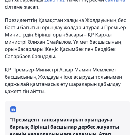
сілтеме жасап.
Президенттің Қазақстан халқына Жолдауының бес
басты бағытын орындау жолдары туралы Премьер-
Министрдің бірінші орынбасары – ҚР Қаржы
министрі Әлихан Смайылов, Үкімет басшысының
орынбасарлары Жеңіс Қасымбек пен Бердібек
Сапарбаев баяндады.
ҚР Премьер-Министрі Асқар Мамин Мемлекет
басшысының Жолдауын іске асыруды толығымен
қаржылай қамтамасыз ету шараларын қабылдау
қажеттігін айтты.
"Президент тапсырмаларын орындауға
барлық бірінші басшылар дербес жауапты
екенін назарларыңызға саламын. Атап