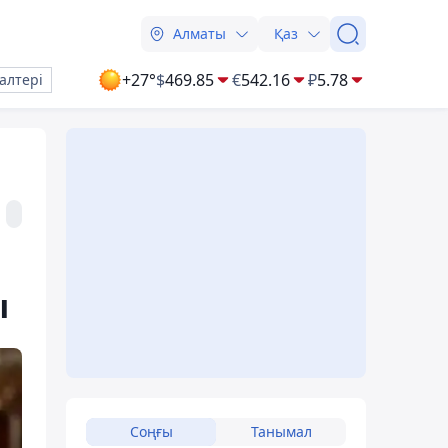
Алматы
Қаз
+27°
$
469.85
€
542.16
₽
5.78
алтері
ы
Соңғы
Танымал