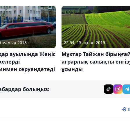
05 мамыр 2018
22:54, 15 ақпан 2019
дар ауылында Жеңіс
Мұхтар Тайжан бірыңға
желерді
аграрлық салықты енгіз
инмен серуендетеді
ұсынды
абардар болыңыз: