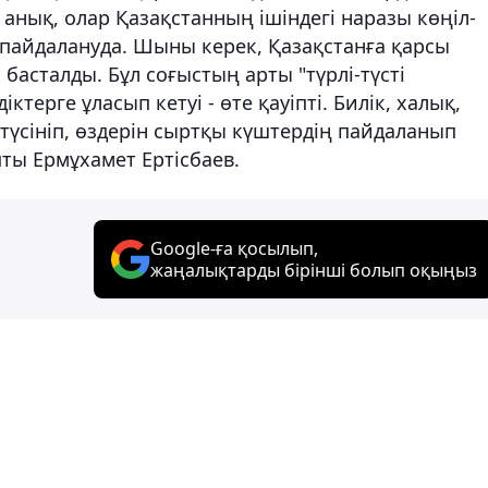
анық, олар Қазақстанның ішіндегі наразы көңіл-
 пайдалануда. Шыны керек, Қазақстанға қарсы
басталды. Бұл соғыстың арты "түрлі-түсті
іктерге ұласып кетуі - өте қауіпті. Билік, халық,
 түсініп, өздерін сыртқы күштердің пайдаланып
пты Ермұхамет Ертісбаев.
Google-ға қосылып,
жаңалықтарды бірінші болып оқыңыз