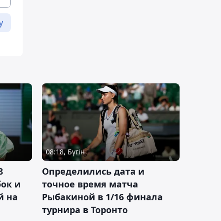
у
08:18, Бүгін
8
Определились дата и
ок и
точное время матча
й на
Рыбакиной в 1/16 финала
турнира в Торонто