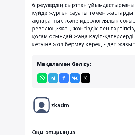
біреулердің сырттан ұйымдастырғаны 
күйде жүрген сауаты төмен жастарды
ақпараттық және идеологиялық соғыс 
революцияға", жөнсіздік пен тәртіпсізд
қоғам осындай жаңа қауіп-қатерлерді
кетуіне жол бермеу керек, - деп жазы
Мақаламен бөлісу:
zkadm
Оқи отырыңыз