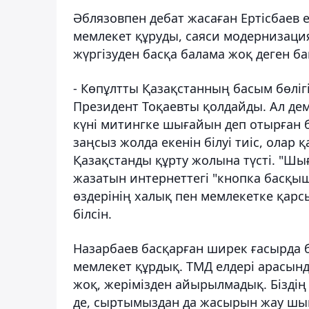
Әблязовпен дебат жасаған Ертісбаев 
мемлекет құруды, саяси модернизаци
жүргізуден басқа балама жоқ деген бай
- Көпұлтты Қазақстанның басым бөліг
Президент Тоқаевты қолдайды. Ал демо
күні митингке шығайын деп отырған 
заңсыз жолда екенін білуі тиіс, олар
Қазақстанды құрту жолына түсті. "Шығ
жазатын интернеттегі "кнопка басқыш
өздерінің халық пен мемлекетке қар
білсін.
Назарбаев басқарған ширек ғасырда
мемлекет құрдық. ТМД елдері арасынд
жоқ, жерімізден айырылмадық. Біздің е
де, сыртымыздан да жасырын жау шық