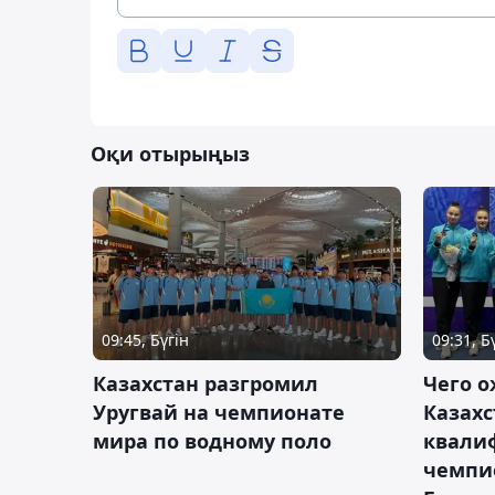
Оқи отырыңыз
09:45, Бүгін
09:31, Б
Казахстан разгромил
Чего о
Уругвай на чемпионате
Казахс
мира по водному поло
квали
чемпи