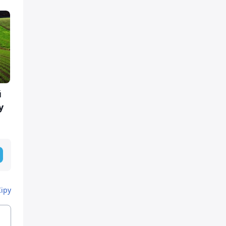
й
у
Кіру