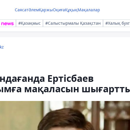
Саясат
Әлем
Қаржы
Оқиға
Құқық
Мақалалар
#Қазақмыс
#Салыстырмалы Қазақстан
#Халық бухг
kz
ндағанда Ертісбаев
ымға мақаласын шығартт