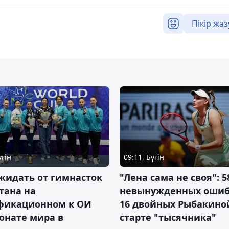
Пікір жаз
үгін
09:11, Бүгін
жидать от гимнасток
"Лена сама не своя": 5
тана на
невынужденных ошиб
фикационном к ОИ
16 двойных Рыбакино
онате мира в
старте "тысячника"