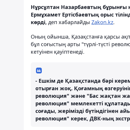
Нұрсұлтан Назарбаевтың бұрынғы ке
Ермұхамет Ертісбаевтың орыс тілі
көрді,
деп хабарлайды
Zakon.kz
.
Оның ойынша, Қазақстанға қарсы ақп
бұл соғыстың арты "түрлі-түсті револю
кетуінен қауіптенеді.
- Ешкім де Қазақстанда бәрі кер
отырған жоқ. Қоғамның өзгеруіні
революция" және "Бас жақтан ж
революция" мемлекетті құлатады
соғады, жерімізді бүтіндігінен ай
революция" керек, ДВК-ның экстре