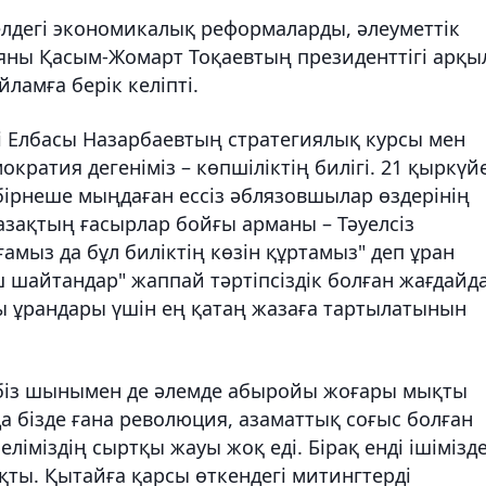
елдегі экономикалық реформаларды, әлеуметтік
яны Қасым-Жомарт Тоқаевтың президенттігі арқы
ламға берік келіпті.
і Елбасы Назарбаевтың стратегиялық курсы мен
кратия дегеніміз – көпшіліктің билігі. 21 қыркүй
бірнеше мыңдаған ессіз әблязовшылар өздерінің
 қазақтың ғасырлар бойғы арманы – Тәуелсіз
амыз да бұл биліктің көзін құртамыз" деп ұран
 шайтандар" жаппай тәртіпсіздік болған жағдайд
сы ұрандары үшін ең қатаң жазаға тартылатынын
 біз шынымен де әлемде абыройы жоғары мықты
а бізде ғана революция, азаматтық соғыс болған
ліміздің сыртқы жауы жоқ еді. Бірақ енді ішімізд
ты. Қытайға қарсы өткендегі митингтерді