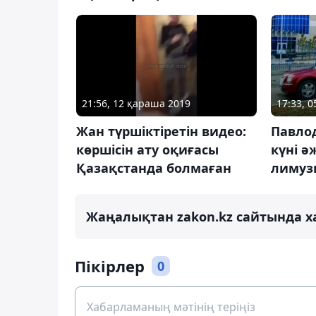
21:56, 12 қараша 2019
17:33, 
Жан түршіктіретін видео:
Павло
көршісін ату оқиғасы
күні ә
Қазақстанда болмаған
лимуз
Жаңалықтан zakon.kz сайтында х
Пікірлер
0