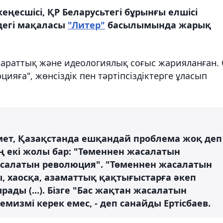
ңесшісі, ҚР Беларусьтегі бұрынғы елшісі
ндегі мақаласы
"Литер"
басылымында жарық
араттық және идеологиялық соғыс жарияланған.
цияға", жөнсіздік пен тәртіпсіздіктерге ұласып
емет, Қазақстанда ешқандай проблема жоқ деп
ң екі жолы бар: "Төменнен жасалатын
асалатын революция". "Төменнен жасалатын
, хаосқа, азаматтық қақтығыстарға әкеп
ырады (...). Бізге "Бас жақтан жасалатын
мизмі керек емес, - деп санайды Ертісбаев.