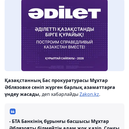
Қазақстанның Бас прокуратурасы Мұхтар
Әблязовке сеніп жүрген барлық азаматтарға
үндеу жасады,
деп хабарлайды
Zakon.kz
.
- БТА Банкінің бұрынғы басшысы Мұхтар
Әблязовты білмейтін адам жоқ қазір. Соңғы