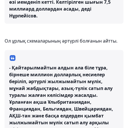
өзі иемденіп кетті. Келтірілген шығын 7,5
миллиард доллардан асады, деді
Нұрпейісов.
Ол ұрлық схемаларының әртүрлі болғанын айтты.
- Қайтарылмайтын алдын ала біле тұра,
бірнеше миллион долларлық несиелер
беріліп, әртүрлі жылжымайтын мүлік,
мұнай жабдықтары, азық-түлік сатып алу
туралы жалған келісімдер жасалды.
Ұрланған ақша Ұлыбританиядан,
Франциядан, Бельгиядан, Швейцариядан,
АҚШ-тан және басқа елдерден қымбат
жылжымайтын мүлік сатып алу арқылы