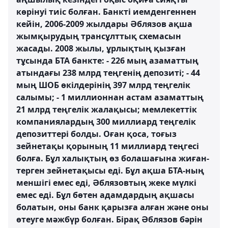
көрінуі тиіс болған. Банкті иемденгеннен
кейін, 2006-2009 жылдары Әблязов ақша
жымқырудың трансұлттық схемасын
жасады. 2008 жылы, ұрлықтың қызған
тұсында БТА банкте: - 226 мың азаматтың
атындағы 238 млрд теңгенің депозиті; - 44
мың ШОБ өкілдерінің 397 млрд теңгелік
салымы; - 1 миллионнан астам азаматтың
21 млрд теңгелік жалақысы; мемлекеттік
компаниялардың 300 миллиард теңгелік
депозиттері болды. Оған қоса, тоғыз
зейнетақы қорының 11 миллиард теңгесі
болға. Бұл халықтың өз болашағына жиған-
терген зейнетақысы еді. Бұл ақша БТА-ның
меншігі емес еді, Әблязовтың жеке мүлкі
емес еді. Бұл бөтен адамдардың ақшасы
болатын, оны банк қарызға алған және оны
өтеуге мәжбүр болған. Бірақ Әблязов бәрін