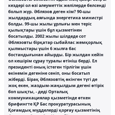
кездері ол өзі әлеуметтік желілерде белсенді
болып жүр. Әблязов деген кім? 90-шы
жылдардың аяғында энергетика министрі
болды. 99-шы жылы ұрлығы мен теріс
қылықтары үшін бұл қызметінен
босатылды. 2002 жылы шілдеде сот
Әблязовты бірқатар сыбайлас жемқорлық
қылмыстары үшін 6 жылға бас
бостандығынан айырды. Бір жылдан кейін
ол кешірім сұрау туралы өтініш берді. Ел
президенті оның істеген тірлігім үшін
өкінемін дегеніне сеніп, оны босатып
жіберді. Бірақ Әблязовтің өкінген түгі де
жоқ екен, жаздым-жаңылдым дегені өтірік
боп шықты, - деді Орталық
коммуникациялар қызметінде өткен
брифингте ҚР Бас прокуратурасының
Қоғамдық мүдделерді қорғау қызметінің