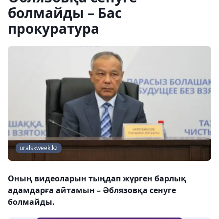
болмайды – Бас
прокуратура
uralskweek.kz
Оның видеоларын тыңдап жүрген барлық
адамдарға айтамын – Әблязовқа сенуге
болмайды.