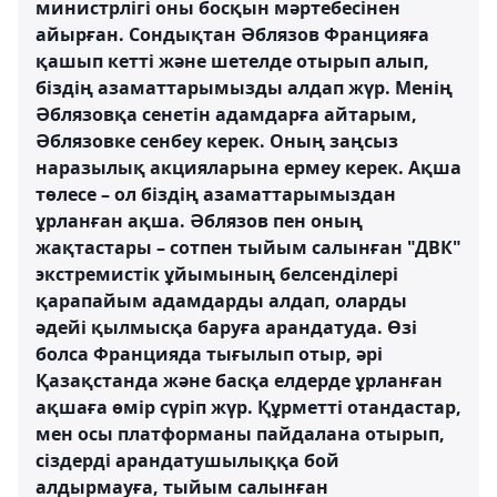
министрлігі оны босқын мәртебесінен
айырған. Сондықтан Әблязов Францияға
қашып кетті және шетелде отырып алып,
біздің азаматтарымызды алдап жүр. Менің
Әблязовқа сенетін адамдарға айтарым,
Әблязовке сенбеу керек. Оның заңсыз
наразылық акцияларына ермеу керек. Ақша
төлесе – ол біздің азаматтарымыздан
ұрланған ақша. Әблязов пен оның
жақтастары – сотпен тыйым салынған "ДВК"
экстремистік ұйымының белсенділері
қарапайым адамдарды алдап, оларды
әдейі қылмысқа баруға арандатуда. Өзі
болса Францияда тығылып отыр, әрі
Қазақстанда және басқа елдерде ұрланған
ақшаға өмір сүріп жүр. Құрметті отандастар,
мен осы платформаны пайдалана отырып,
сіздерді арандатушылыққа бой
алдырмауға, тыйым салынған