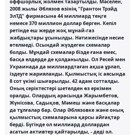
оффшорлық жолмен тазартылды. Мәселен,
2008 жылы Әблязов өзінің "Грантон Трэйд
ЭлТД" фирмасына 44 миллиард теңге
немесе 370 миллион доллар берген. Кепіл
ретінде еш жерде жоқ мұнай-газ
жабдықтары ұсынылды. Нәтижесінде несие
өтелмеді. Осындай жүздеген схемалар
болды. Мұндай схемалар бізде ғана емес,
басқа елдерде де қолданылды. Ол Ресей мен
Украинада да миллиардтаған ақша ұрлап,
іздеуге жарияланды. Қылмыстық іс аясында
8 сот үкімі шығарылды. 42 адам сотталды.
Оның серіктестері шетелден өз еркімен
оралды. Олардың арасында Жарымбетов,
Жүнісова, Садықов, Мәмеш және басқалар
да тұлғалар бар. Олар Әблязовке және оның
қылмыстық схемаларына қарсы айғақтар
берді. Бүгінде ол миллиард доллардан
асатын активтер қайтарылды, - деді ол.