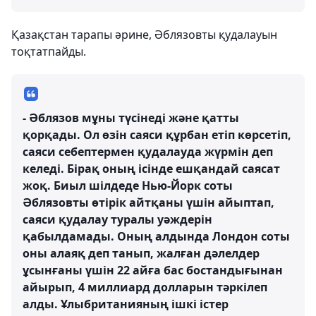
Қазақстан тарапы әрине, Әблязовты қудалауын
тоқтатпайды.
- Әблязов мұны түсінеді және қатты
қорқады. Ол өзін саяси құрбан етіп көрсетіп,
саяси себептермен қудалауда жүрмін деп
келеді. Бірақ оның ісінде ешқандай саясат
жоқ. Биыл шілдеде Нью-Йорк соты
Әблязовты өтірік айтқаны үшін айыптап,
саяси қудалау туралы уәждерін
қабылдамады. Оның алдында Лондон соты
оны алаяқ деп танып, жалған дәлелдер
ұсынғаны үшін 22 айға бас бостандығынан
айырып, 4 миллиард долларын тәркілеп
алды. Ұлыбританияның ішкі істер