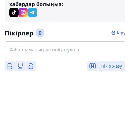
хабардар болыңыз:
Пікірлер
0
Кіру
Пікір жазу