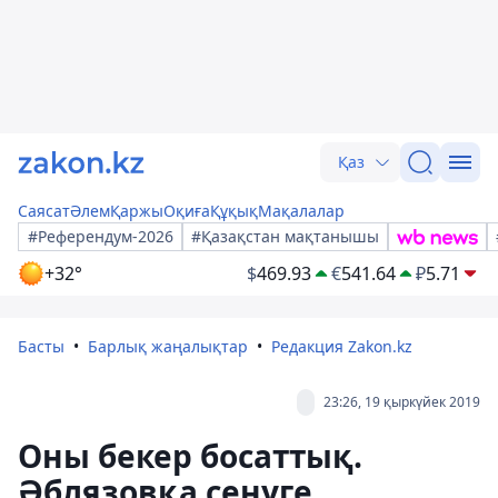
Қаз
Саясат
Әлем
Қаржы
Оқиға
Құқық
Мақалалар
#Референдум-2026
#Қазақстан мақтанышы
+32°
$
469.93
€
541.64
₽
5.71
Басты
Барлық жаңалықтар
Редакция Zakon.kz
23:26, 19 қыркүйек 2019
Оны бекер босаттық.
Әблязовқа сенуге