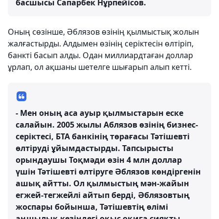
басшысы Сапарбек Нұрпейісов.
Оның сөзінше, Әблязов өзінің қылмыстық жолын
жалғастырды. Алдымен өзінің серіктесін өлтіріп,
банкті басып алды. Одан миллиардтаған доллар
ұрлап, ол ақшаны шетелге шығарып алып кетті.
- Мен оның аса ауыр қылмыстарын еске
салайын. 2005 жылы Аблязов өзінің бизнес-
серіктесі, БТА банкінің төрағасы Тәтішевті
өлтіруді ұйымдастырды. Тапсырысты
орындаушы Тоқмәди өзін 4 млн доллар
үшін Тәтішевті өлтіруге Әблязов көндіргенін
ашық айтты. Ол қылмыстың мән-жайын
егжей-тегжейлі айтып берді, Әблязовтың
жоспары бойынша, Тәтішевтің өлімі
аңшылық кезіндегі оқыс оқиға сияқты