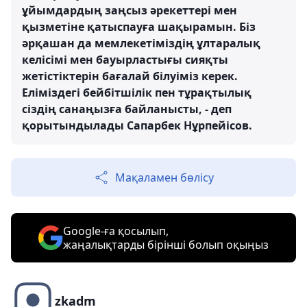
ұйымдардың заңсыз әрекеттері мен
қызметіне қатыспауға шақырамын. Біз
әрқашан да мемлекетіміздің ұлтаралық
келісімі мен бауырластығы сияқты
жетістіктерін бағалай білуіміз керек.
Еліміздегі бейбітшілік пен тұрақтылық
сіздің санаңызға байланысты, - деп
қорытындылады Сапарбек Нұрпейісов.
Мақаламен бөлісу
Google-ға қосылып,
жаңалықтарды бірінші болып оқыңыз
zkadm