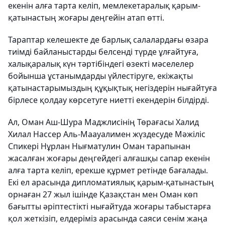
екенін алға тарта келіп, мемлекетаралық қарым-
қатынастың жоғары деңгейін атап өтті.
Тараптар келешекте де барлық салалардағы өзара
тиімді байланыстарды белсенді түрде ұлғайтуға,
халықаралық күн тәртібіндегі өзекті мәселелер
бойынша ұстанымдарды үйлестіруге, екіжақты
қатынастарымыздың құқықтық негіздерін нығайтуға
бірлесе қолдау көрсетуге ниетті екендерін білдірді.
Ал, Оман Аш-Шура Маджлисінің Төрағасы Халид
Хилал Нассер Аль-Маауалимен жүздесуде Мәжіліс
Спикері Нұрлан Нығматулин Оман тарапынан
жасалған жоғары деңгейдегі алғашқы сапар екенін
алға тарта келіп, ерекше құрмет ретінде бағалады.
Екі ел арасында дипломатиялық қарым-қатынастың
орнаған 27 жыл ішінде Қазақстан мен Оман көп
бағытты әріптестікті нығайтуда жоғары табыстарға
қол жеткізіп, елдеріміз арасында саяси сенім жаңа