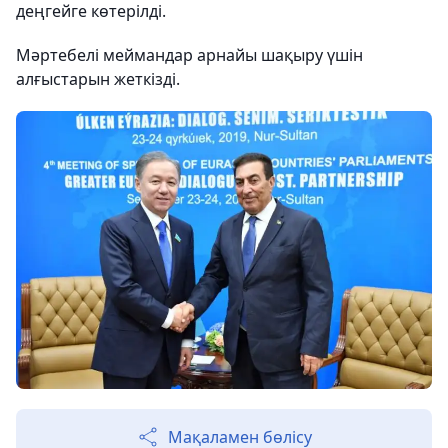
деңгейге көтерілді.
Мәртебелі меймандар арнайы шақыру үшін
алғыстарын жеткізді.
Мақаламен бөлісу