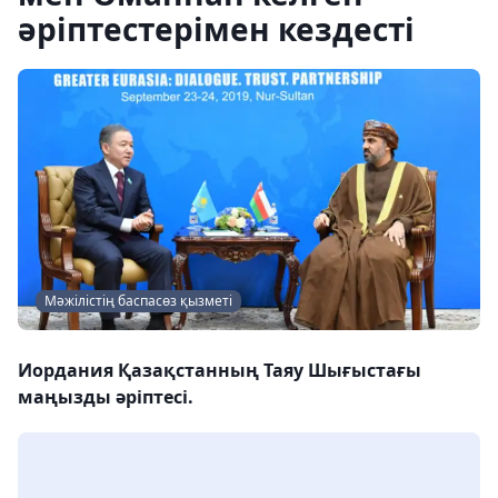
әріптестерімен кездесті
Мәжілістің баспасөз қызметі
Иордания Қазақстанның Таяу Шығыстағы
маңызды әріптесі.