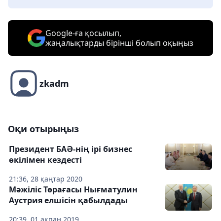
Google-ға қосылып,
жаңалықтарды бірінші болып оқыңыз
zkadm
Оқи отырыңыз
Президент БАӘ-нің ірі бизнес
өкілімен кездесті
21:36, 28 қаңтар 2020
Мәжіліс Төрағасы Нығматулин
Аустрия елшісін қабылдады
20:39, 01 ақпан 2019