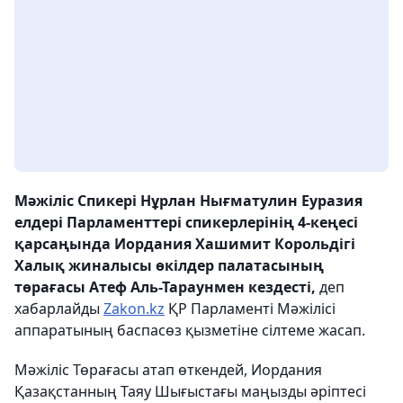
Мәжіліс Спикері Нұрлан Нығматулин Еуразия
елдері Парламенттері спикерлерінің 4-кеңесі
қарсаңында Иордания Хашимит Корольдігі
Халық жиналысы өкілдер палатасының
төрағасы Атеф Аль-Тараунмен кездесті,
деп
хабарлайды
Zakon.kz
ҚР Парламенті Мәжілісі
аппаратының баспасөз қызметіне сілтеме жасап.
Мәжіліс Төрағасы атап өткендей, Иордания
Қазақстанның Таяу Шығыстағы маңызды әріптесі