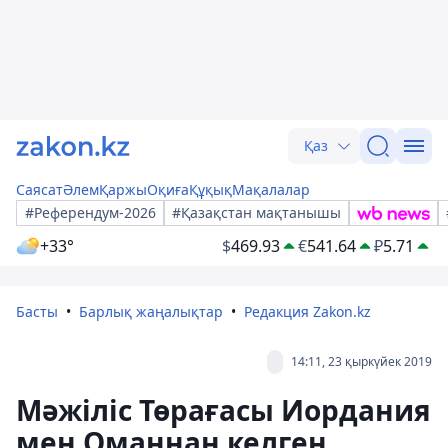
Қаз
Саясат
Әлем
Қаржы
Оқиға
Құқық
Мақалалар
#Референдум-2026
#Қазақстан мақтанышы
+33°
$
469.93
€
541.64
₽
5.71
Басты
Барлық жаңалықтар
Редакция Zakon.kz
14:11, 23 қыркүйек 2019
Мәжіліс Төрағасы Иордания
мен Оманнан келген