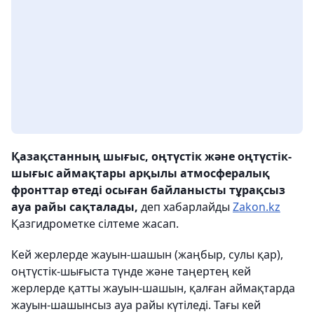
Қазақстанның шығыс, оңтүстік және оңтүстік-
шығыс аймақтары арқылы атмосфералық
фронттар өтеді осыған байланысты тұрақсыз
ауа райы сақталады,
деп хабарлайды
Zakon.kz
Қазгидрометке сілтеме жасап.
Кей жерлерде жауын-шашын (жаңбыр, сулы қар),
оңтүстік-шығыста түнде және таңертең кей
жерлерде қатты жауын-шашын, қалған аймақтарда
жауын-шашынсыз ауа райы күтіледі. Тағы кей