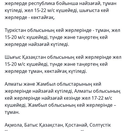
жерлерде республика бойынша найзағай, тұман
күтіледі, жел 15-22 м/с күшейеді, шығыста кей
жерлерде - көктайғақ.
Түркістан облысының кей жерлерінде - тұман, жел
15-20 м/с күшейеді, түнде және таңертең кей
жерлерде найзағай күтіледі.
Шығыс Қазақстан облысының кей жерлерінде жел
15-20 м/с күшейеді, түнде және таңертең кей
жерлерде тұман, көктайғақ күтіледі.
Алматы және Жамбыл облыстарының кей
жерлерінде найзағай күтіледі, Алматы облысының
кей жерлерінде найзағай кезінде жел 17-22 м/с
күшейеді, Жамбыл облысының кей жерлерінде –
тұман.
Ақмола, Батыс Қазақстан, Қостанай, Солтүстік