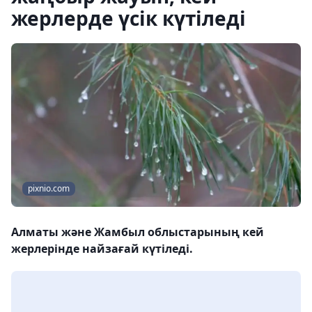
жерлерде үсік күтіледі
pixnio.com
Алматы және Жамбыл облыстарының кей
жерлерінде найзағай күтіледі.