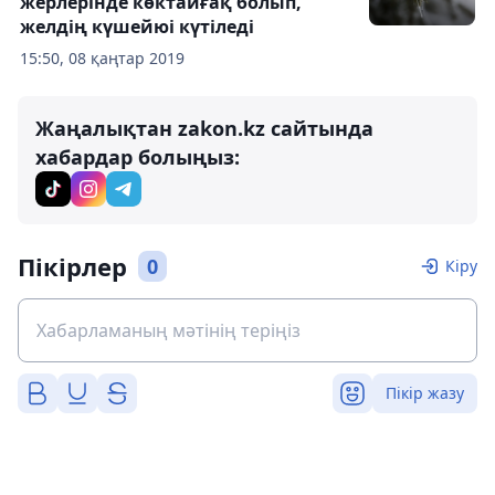
жерлерінде көктайғақ болып,
желдің күшейюі күтіледі
15:50, 08 қаңтар 2019
Жаңалықтан zakon.kz сайтында
хабардар болыңыз:
Пікірлер
0
Кіру
Пікір жазу