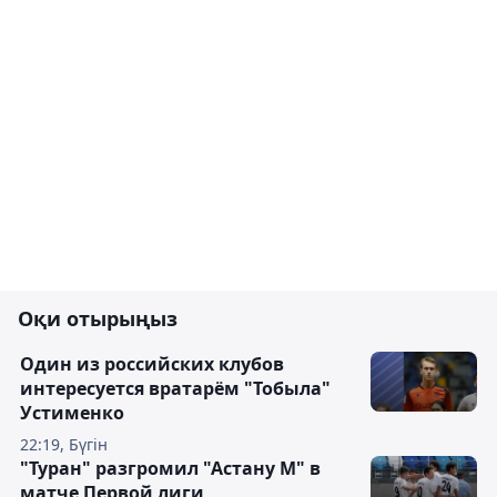
Оқи отырыңыз
Один из российских клубов
интересуется вратарём "Тобыла"
Устименко
22:19, Бүгін
"Туран" разгромил "Астану М" в
матче Первой лиги