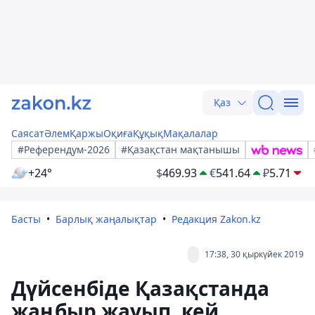
Қаз
Саясат
Әлем
Қаржы
Оқиға
Құқық
Мақалалар
#Референдум-2026
#Қазақстан мақтанышы
+24°
$
469.93
€
541.64
₽
5.71
Басты
Барлық жаңалықтар
Редакция Zakon.kz
17:38, 30 қыркүйек 2019
Дүйсенбіде Қазақстанда
жаңбыр жауып, кей