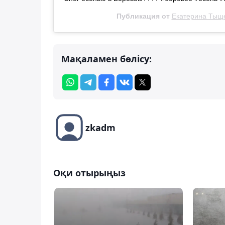
Публикация от
Екатерина Тыщ
Мақаламен бөлісу:
zkadm
Оқи отырыңыз