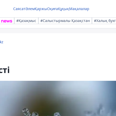
Саясат
Әлем
Қаржы
Оқиға
Құқық
Мақалалар
#Қазақмыс
#Салыстырмалы Қазақстан
#Халық бухг
kz
сті