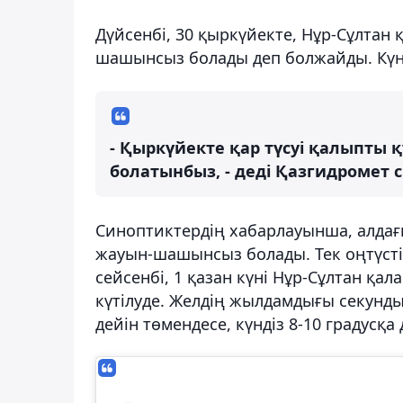
Дүйсенбі, 30 қыркүйекте, Нұр-Сұлтан
шашынсыз болады деп болжайды. Күнді
- Қыркүйекте қар түсуі қалыпты 
болатынбыз, - деді Қазгидромет с
Синоптиктердің хабарлауынша, алдағ
жауын-шашынсыз болады. Тек оңтүсті
сейсенбі, 1 қазан күні Нұр-Сұлтан қ
күтілуде. Желдің жылдамдығы секундын
дейін төмендесе, күндіз 8-10 градусқа 