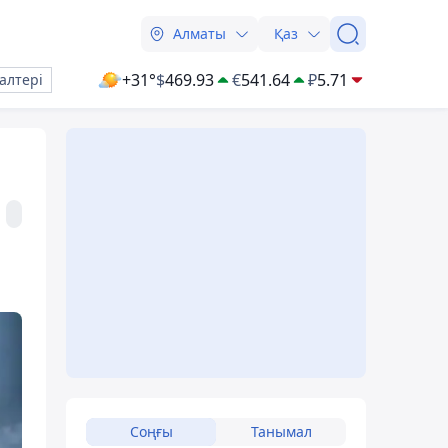
Алматы
Қаз
+31°
$
469.93
€
541.64
₽
5.71
алтері
Соңғы
Танымал