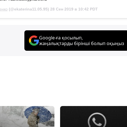
енко
(@ekaterina11.05.95)
28 Сен 2019 в 10:42 PDT
Google-ға қосылып,
жаңалықтарды бірінші болып оқыңыз