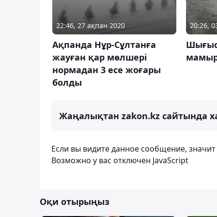
22:46, 27 ақпан 2020
20:26, 
Ақпанда Нұр-Сұлтанға
Шығыс
жауған қар мөлшері
мамыр
нормадан 3 есе жоғары
болды
Жаңалықтан zakon.kz сайтында х
Если вы видите данное сообщение, значи
Возможно у вас отключен JavaScript
Оқи отырыңыз