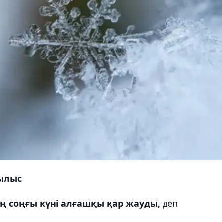
былыс
ң соңғы күні алғашқы қар жауды,
деп