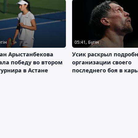
үгін
05:41, Бүгін
ан Арыстанбекова
Усик раскрыл подроб
ла победу во втором
организации своего
турнира в Астане
последнего боя в кар