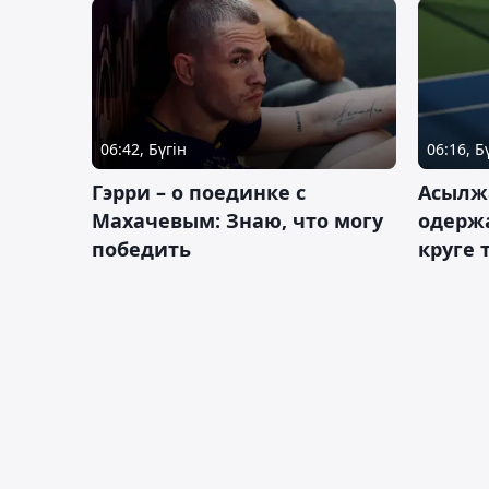
06:42, Бүгін
06:16, Б
Гэрри – о поединке с
Асылж
Махачевым: Знаю, что могу
одержа
победить
круге 