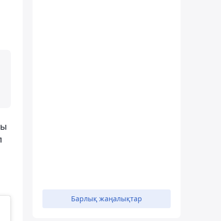
йы
л
а
Барлық жаңалықтар