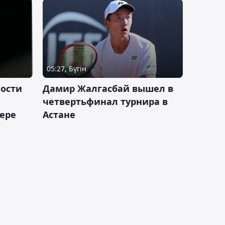
05:27, Бүгін
ности
Дамир Жалгасбай вышел в
четвертьфинал турнира в
ьере
Астане