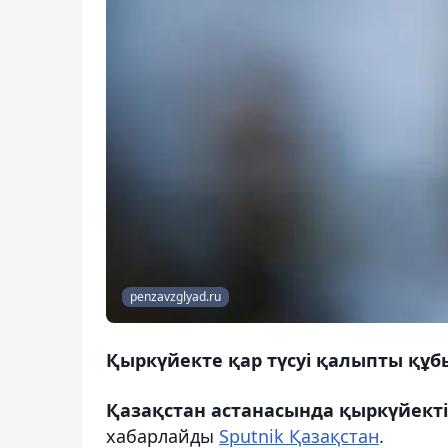
penzavzglyad.ru
Қыркүйекте қар түсуі қалыпты құ
Қазақстан астанасында қыркүйекті
хабарлайды
Sputnik Қазақстан
.