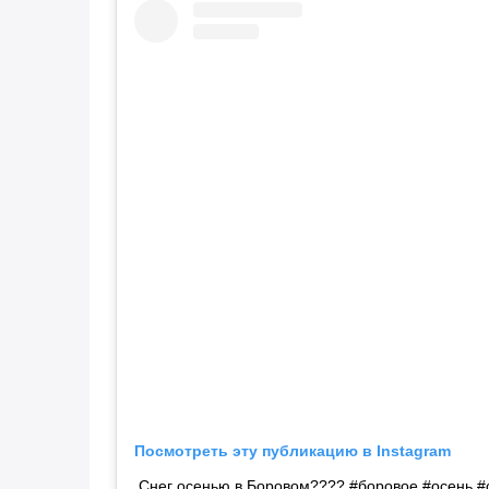
Посмотреть эту публикацию в Instagram
Снег осенью в Боровом???? #боровое #осень #