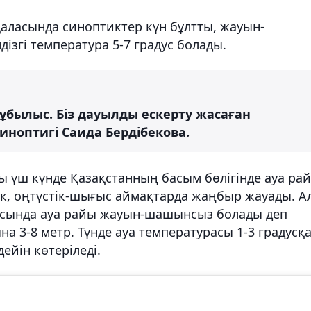
 қаласында синоптиктер күн бұлтты, жауын-
згі температура 5-7 градус болады.
құбылыс. Біз дауылды ескерту жасаған
иноптигі Саида Бердібекова.
ы үш күнде Қазақстанның басым бөлігінде ауа ра
к, оңтүстік-шығыс аймақтарда жаңбыр жауады. А
аласында ауа райы жауын-шашынсыз болады деп
а 3-8 метр. Түнде ауа температурасы 1-3 градусқ
дейін көтеріледі.