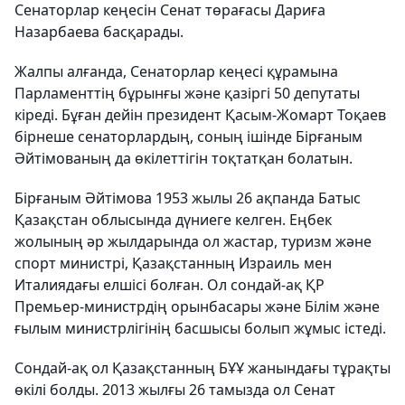
Сенаторлар кеңесін Сенат төрағасы Дариға
Назарбаева басқарады.
Жалпы алғанда, Сенаторлар кеңесі құрамына
Парламенттің бұрынғы және қазіргі 50 депутаты
кіреді. Бұған дейін президент Қасым-Жомарт Тоқаев
бірнеше сенаторлардың, соның ішінде Бірғаным
Әйтімованың да өкілеттігін тоқтатқан болатын.
Бірғаным Әйтімова 1953 жылы 26 ақпанда Батыс
Қазақстан облысында дүниеге келген. Еңбек
жолының әр жылдарында ол жастар, туризм және
спорт министрі, Қазақстанның Израиль мен
Италиядағы елшісі болған. Ол сондай-ақ ҚР
Премьер-министрдің орынбасары және Білім және
ғылым министрлігінің басшысы болып жұмыс істеді.
Сондай-ақ ол Қазақстанның БҰҰ жанындағы тұрақты
өкілі болды. 2013 жылғы 26 тамызда ол Сенат