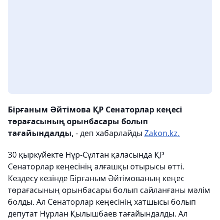
Бірғаным Әйтімова ҚР Сенаторлар кеңесі
төрағасының орынбасары болып
тағайындалды
, - деп хабарлайды
Zakon.kz.
30 қыркүйекте Нұр-Cұлтан қаласында ҚР
Сенаторлар кеңесінің алғашқы отырысы өтті.
Кездесу кезінде Бірғаным Әйтімованың кеңес
төрағасының орынбасары болып сайланғаны мәлім
болды. Ал Сенаторлар кеңесінің хатшысы болып
депутат Нұрлан Қылышбаев тағайындалды. Ал