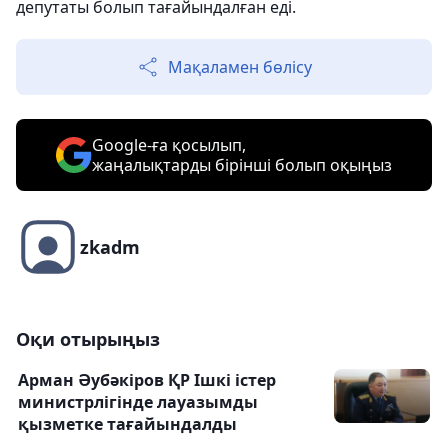
депутаты болып тағайындалған еді.
Мақаламен бөлісу
Google-ға қосылып,
жаңалықтарды бірінші болып оқыңыз
zkadm
Оқи отырыңыз
Арман Әубәкіров ҚР Ішкі істер
министрлігінде лауазымды
қызметке тағайындалды