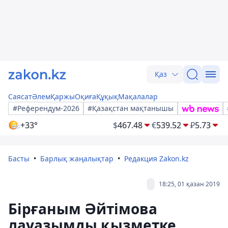
Қаз
Саясат
Әлем
Қаржы
Оқиға
Құқық
Мақалалар
#Референдум-2026
#Қазақстан мақтанышы
+33°
$
467.48
€
539.52
₽
5.73
Басты
Барлық жаңалықтар
Редакция Zakon.kz
18:25, 01 қазан 2019
Бірғаным Әйтімова
лауазымды қызметке