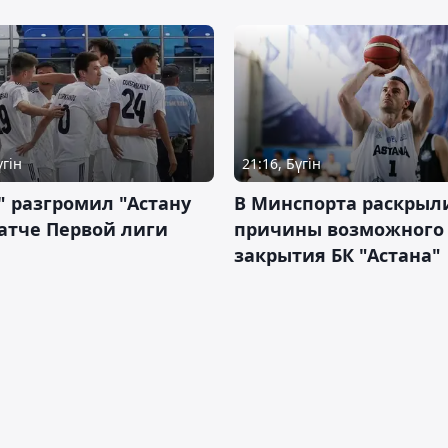
үгін
21:16, Бүгін
" разгромил "Астану
В Минспорта раскрыл
атче Первой лиги
причины возможного
закрытия БК "Астана"