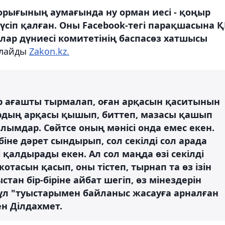
орығының аумағында ну орман иесі - қоңыр
іп қалған. Оны Facebook-тегі парақшасына Қ
р дүниесі комитетінің баспасөз хатшысы
рлайды
Zakon.kz.
ір ағашты тырмалап, оған арқасын қаситынын
рдың арқасы қышып, биттеп, мазасы қашып
ымдар. Сөйтсе оның мәнісі онда емес екен.
біне дәрет сындырып, сол секілді сол арада
і қалдырады екен. Ал сол маңда өзі секілді
отасын қасып, оны тістеп, тырнап та өз ізін
ан бір-біріне айбат шегіп, өз мінездерін
бұл "туыстарымен байланыс жасауға арналған
ен Ділдахмет.