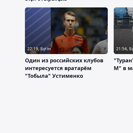
22:19, Бүгін
21:54, Б
Один из российских клубов
"Туран
интересуется вратарём
М" в м
"Тобыла" Устименко