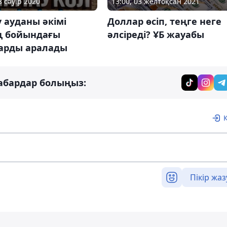
13:00, 03 желтоқсан 2021
8 сәуір 2020
Доллар өсіп, теңге неге
 ауданы әкімі
әлсіреді? ҰБ жауабы
 бойындағы
арды аралады
абардар болыңыз:
Пікір жаз