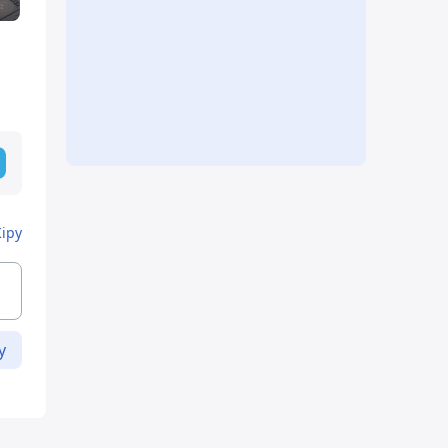
Кіру
у