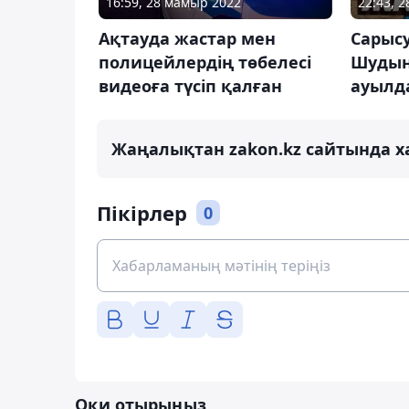
16:59, 28 мамыр 2022
22:43, 2
Ақтауда жастар мен
Сарысу
полицейлердің төбелесі
Шудың
видеоға түсіп қалған
ауылд
Жаңалықтан zakon.kz сайтында х
Пікірлер
0
Оқи отырыңыз