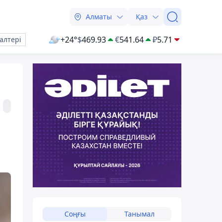
Алматы
Қаз
+24°
$
469.93
€
541.64
₽
5.71
алтері
Соңғы
Танымал