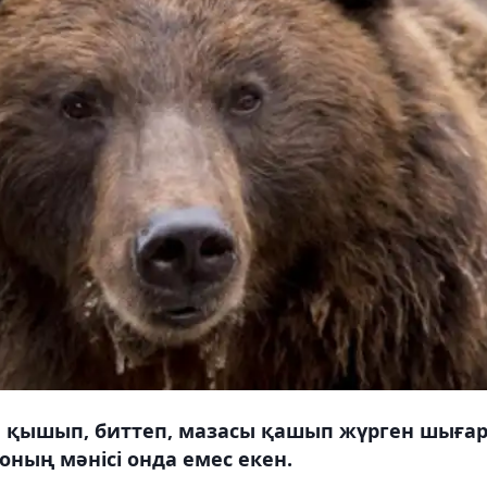
 қышып, биттеп, мазасы қашып жүрген шыға
ның мәнісі онда емес екен.