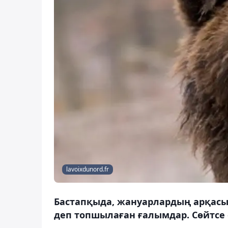
lavoixdunord.fr
Бастапқыда, жануарлардың арқасы
деп топшылаған ғалымдар. Сөйтсе о