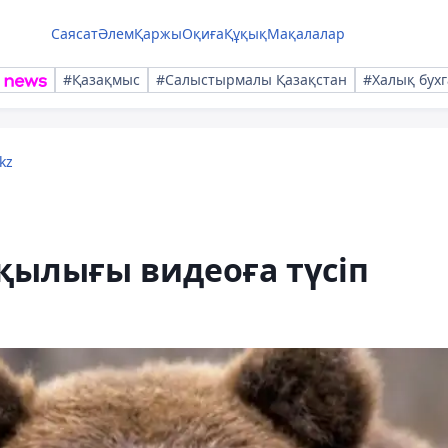
Саясат
Әлем
Қаржы
Оқиға
Құқық
Мақалалар
#Қазақмыс
#Салыстырмалы Қазақстан
#Халық бухг
kz
қылығы видеоға түсіп