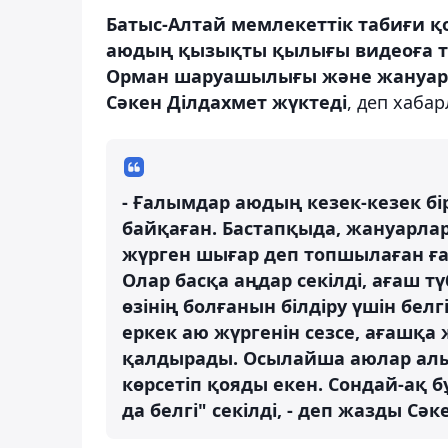
Батыс-Алтай мемлекеттік табиғи қ
аюдың қызықты қылығы видеоға түс
Орман шаруашылығы және жануарла
Сәкен Ділдахмет жүктеді
, деп хаба
- Ғалымдар аюдың кезек-кезек б
байқаған. Бастапқыда, жануарла
жүрген шығар деп топшылаған ғал
Олар басқа аңдар секілді, ағаш тү
өзінің болғанын білдіру үшін белг
еркек аю жүргенін сезсе, ағашқа ж
қалдырады. Осылайша аюлар алыст
көрсетіп қояды екен. Сондай-ақ 
да белгі" секілді, - деп жазды Сәк