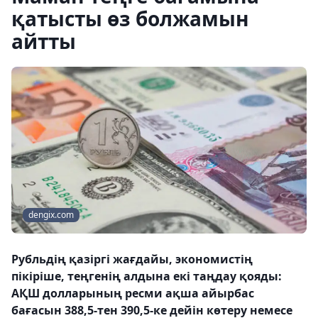
қатысты өз болжамын
айтты
dengix.com
Рубльдің қазіргі жағдайы, экономистің
пікіріше, теңгенің алдына екі таңдау қояды:
АҚШ долларының ресми ақша айырбас
бағасын 388,5-тен 390,5-ке дейін көтеру немесе