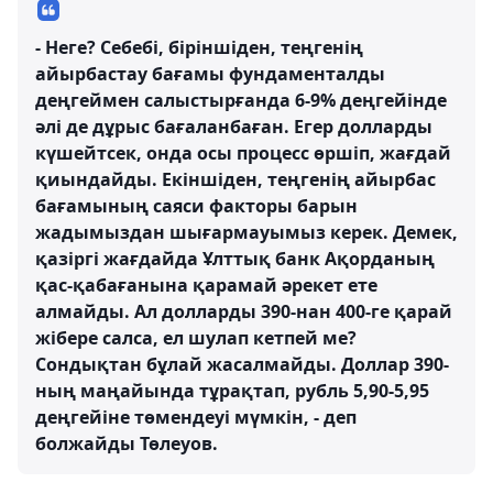
- Неге? Себебі, біріншіден, теңгенің
айырбастау бағамы фундаменталды
деңгеймен салыстырғанда 6-9% деңгейінде
әлі де дұрыс бағаланбаған. Егер долларды
күшейтсек, онда осы процесс өршіп, жағдай
қиындайды. Екіншіден, теңгенің айырбас
бағамының саяси факторы барын
жадымыздан шығармауымыз керек. Демек,
қазіргі жағдайда Ұлттық банк Ақорданың
қас-қабағанына қарамай әрекет ете
алмайды. Ал долларды 390-нан 400-ге қарай
жібере салса, ел шулап кетпей ме?
Сондықтан бұлай жасалмайды. Доллар 390-
ның маңайында тұрақтап, рубль 5,90-5,95
деңгейіне төмендеуі мүмкін, - деп
болжайды Төлеуов.