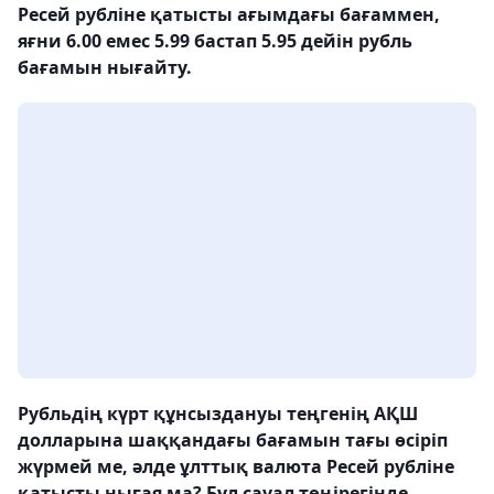
Ресей рубліне қатысты ағымдағы бағаммен,
яғни 6.00 емес 5.99 бастап 5.95 дейін рубль
бағамын нығайту.
Рубльдің күрт құнсыздануы теңгенің АҚШ
долларына шаққандағы бағамын тағы өсіріп
жүрмей ме, әлде ұлттық валюта Ресей рубліне
қатысты нығая ма? Бұл сауал төңірегінде