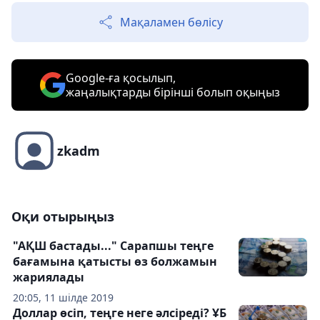
Мақаламен бөлісу
Google-ға қосылып,
жаңалықтарды бірінші болып оқыңыз
zkadm
Оқи отырыңыз
"АҚШ бастады..." Сарапшы теңге
бағамына қатысты өз болжамын
жариялады
20:05, 11 шілде 2019
Доллар өсіп, теңге неге әлсіреді? ҰБ