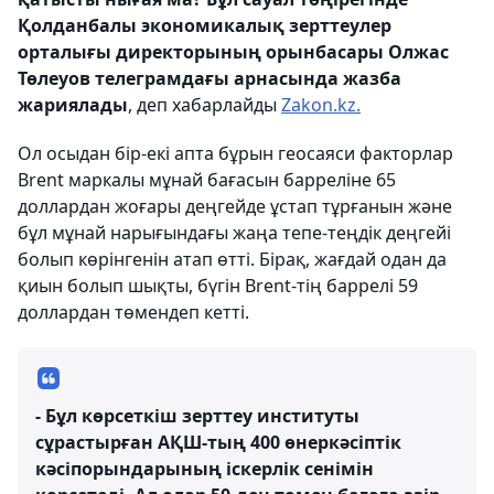
Қолданбалы экономикалық зерттеулер
орталығы директорының орынбасары Олжас
Төлеуов телеграмдағы арнасында жазба
жариялады
, деп хабарлайды
Zakon.kz.
Ол осыдан бір-екі апта бұрын геосаяси факторлар
Brent маркалы мұнай бағасын барреліне 65
доллардан жоғары деңгейде ұстап тұрғанын және
бұл мұнай нарығындағы жаңа тепе-теңдік деңгейі
болып көрінгенін атап өтті. Бірақ, жағдай одан да
қиын болып шықты, бүгін Brent-тің баррелі 59
доллардан төмендеп кетті.
- Бұл көрсеткіш зерттеу институты
сұрастырған АҚШ-тың 400 өнеркәсіптік
кәсіпорындарының іскерлік сенімін