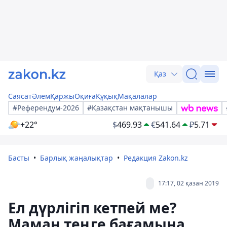
Қаз
Саясат
Әлем
Қаржы
Оқиға
Құқық
Мақалалар
#Референдум-2026
#Қазақстан мақтанышы
+22°
$
469.93
€
541.64
₽
5.71
Басты
Барлық жаңалықтар
Редакция Zakon.kz
17:17, 02 қазан 2019
Ел дүрлігіп кетпей ме?
Маман теңге бағамына