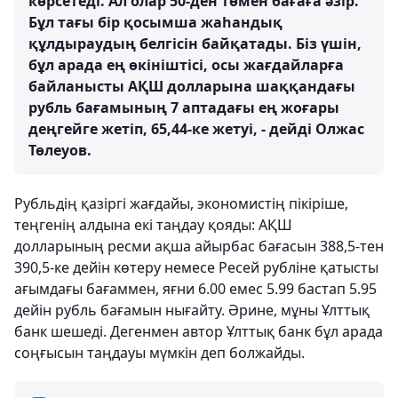
көрсетеді. Ал олар 50-ден төмен бағаға әзір.
Бұл тағы бір қосымша жаһандық
құлдыраудың белгісін байқатады. Біз үшін,
бұл арада ең өкініштісі, осы жағдайларға
байланысты АҚШ долларына шаққандағы
рубль бағамының 7 аптадағы ең жоғары
деңгейге жетіп, 65,44-ке жетуі, - дейді Олжас
Төлеуов.
Рубльдің қазіргі жағдайы, экономистің пікіріше,
теңгенің алдына екі таңдау қояды: АҚШ
долларының ресми ақша айырбас бағасын 388,5-тен
390,5-ке дейін көтеру немесе Ресей рубліне қатысты
ағымдағы бағаммен, яғни 6.00 емес 5.99 бастап 5.95
дейін рубль бағамын нығайту. Әрине, мұны Ұлттық
банк шешеді. Дегенмен автор Ұлттық банк бұл арада
соңғысын таңдауы мүмкін деп болжайды.