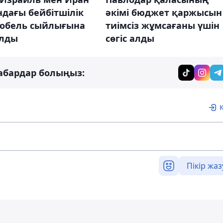
дағы бейбітшілік
әкімі бюджет қаржысын
Нобель сыйлығына
тиімсіз жұмсағаны үшін
лды
сөгіс алды
абардар болыңыз:
Пікір жаз