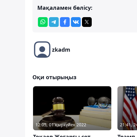
Мақаламен бөлісу:
zkadm
Оқи отырыңыз
21:41, 
12:05, 01 қыркүйек 2022
Трамп
Тоқаев Жоғарғы сот