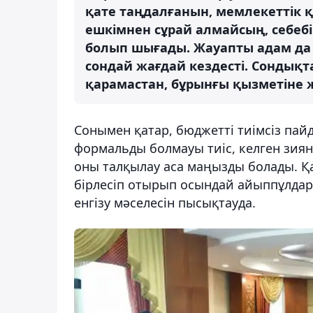
қате таңдалғанын, мемлекеттік қ
ешкімнен сұрай алмайсың, себеб
болып шығады. Жауапты адам да 
сондай жағдай кездесті. Сондық
қарамастан, бұрынғы қызметіне ж
Сонымен қатар, бюджетті тиімсіз пай
формальды болмауы тиіс, келген зиянғ
оны талқылау аса маңызды болады. Қа
бірлесіп отырып осындай айыппұлдар
енгізу мәселесін пысықтауда.