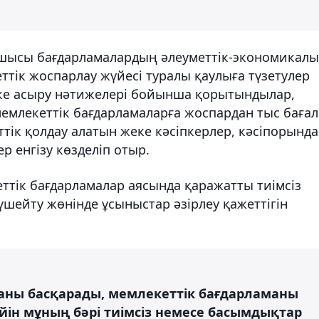
сшысы бағдарламалардың әлеуметтік-экономикалы
еттік жоспарлау жүйесі туралы қаулыға түзетулер
іске асыру нәтижелері бойынша қорытындылар,
емлекеттік бағдарламаларға жоспардан тыс бағал
ттік қолдау алатын жеке кәсіпкерлер, кәсіпорынд
р енгізу көзделіп отыр.
ттік бағдарламалар аясында қаражатты тиімсіз
үшейту жөнінде ұсыныстар әзірлеу қажеттігін
саланы басқарады, мемлекеттік бағдарламаны
ейін мұның бәрі тиімсіз немесе басымдықтар