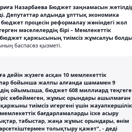
риға Назарбаева Бюджет заңнамасын жетілді
ді. Депутаттар алдында ұлттық экономика
, бюджет процесін реформалау жөніндегі жол
ерген мәселелердің бірі – Мемлекеттік
 бюджет қаржысының тиімсіз жұмсалуы болды
ының баспасөз қызметі.
ға дейін жүзеге асқан 10 мемлекеттік
 Олар бойынша жалпы алғанда шамамен 9
біздің ойымызша, бюджет 608 миллиард теңгеге
, кіріс көбеймеген, жұмыс орындары ашылмаған
 қаржыны тиімсіз игергені үшін жауапкершілік
 мемлекеттік бағдарламаларды іске асыру
лықтар, табыстар, жаңа жұмыс орындары, өнім
өрсеткіштермен толықтыру қажет", - деді