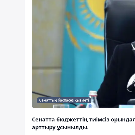
Сенаттың баспасөз қызметі
Сенатта бюджеттің тиімсіз орында
арттыру ұсынылды.