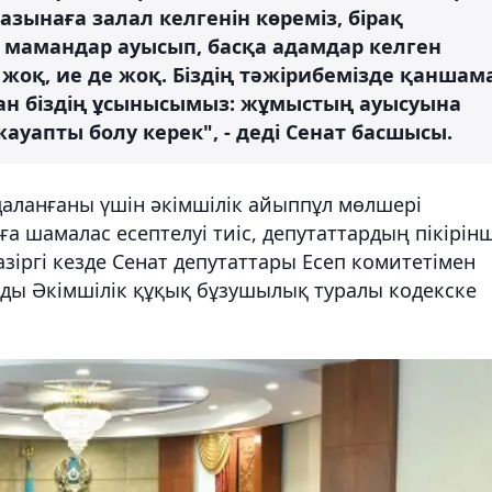
азынаға залал келгенін көреміз, бірақ
і мамандар ауысып, басқа адамдар келген
жоқ, ие де жоқ. Біздің тәжірибемізде қаншам
тан біздің ұсынысымыз: жұмыстың ауысуына
ауапты болу керек", - деді Сенат басшысы.
даланғаны үшін әкімшілік айыппұл мөлшері
а шамалас есептелуі тиіс, депутаттардың пікірін
зіргі кезде Сенат депутаттары Есеп комитетімен
ды Әкімшілік құқық бұзушылық туралы кодекске