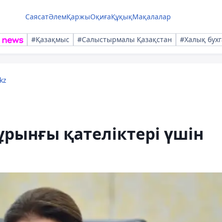
Саясат
Әлем
Қаржы
Оқиға
Құқық
Мақалалар
#Қазақмыс
#Салыстырмалы Қазақстан
#Халық бухг
kz
ұрынғы қателіктері үшін