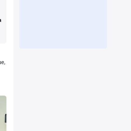
а
ше,