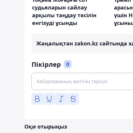
арасын
судьяларын сайлау
үшін 
арқылы таңдау тәсілін
ұсыны
енгізуді ұсынды
Жаңалықтан zakon.kz сайтында х
Пікірлер
0
Оқи отырыңыз