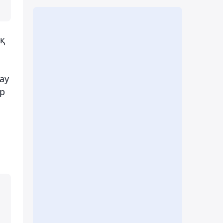
қ
ау
ар