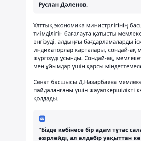
Руслан Дәленов.
Ұлттық экономика министрлігінің ба
тиімділігін бағалауға қатысты мемлек
енгізуді, алдыңғы бағдарламаларды 
индикаторлар карталары, сондай-ақ м
жүргізуді ұсынды. Сондай-ақ, мемлеке
мен ұйымдар үшін қарсы міндеттемеле
Сенат басшысы Д.Назарбаева мемлеке
пайдаланғаны үшін жауапкершілікті к
қолдады.
"Бізде көбінесе бір адам тұтас 
әзірлейді, ал әлдебір уақыттан к