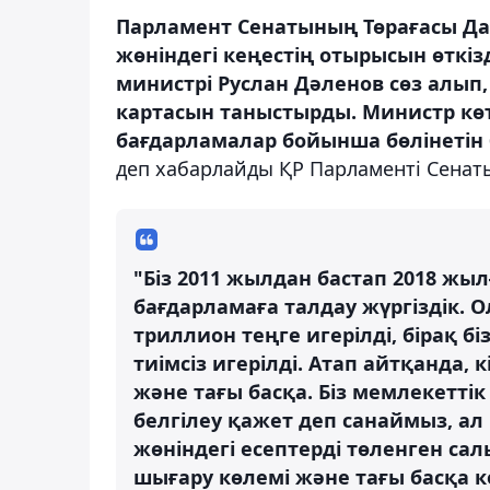
Парламент Сенатының Төрағасы Да
жөніндегі кеңестің отырысын өткіз
министрі Руслан Дәленов сөз алып
картасын таныстырды. Министр көт
бағдарламалар бойынша бөлінетін
деп хабарлайды ҚР Парламенті Сенат
"Біз 2011 жылдан бастап 2018 жыл
бағдарламаға талдау жүргіздік.
триллион теңге игерілді, бірақ 
тиімсіз игерілді. Атап айтқанда
және тағы басқа. Біз мемлекеттік
белгілеу қажет деп санаймыз, ал
жөніндегі есептерді төленген са
шығару көлемі және тағы басқа к