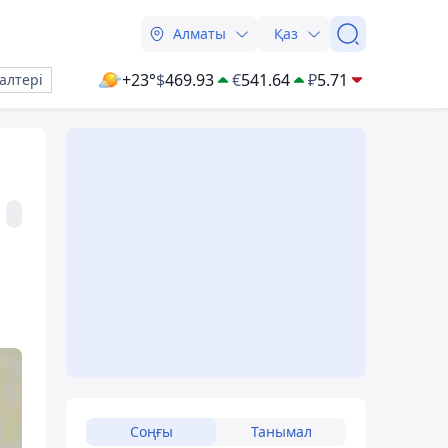
Алматы
Қаз
+23°
$
469.93
€
541.64
₽
5.71
алтері
Соңғы
Танымал