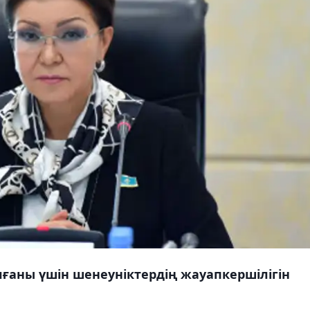
лғаны үшін шенеуніктердің жауапкершілігін