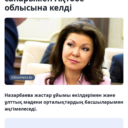
облысына келді
inbusiness.kz
Назарбаева жастар ұйымы өкілдерімен және
ұлттық мәдени орталықтардың басшыларымен
әңгімелеседі.