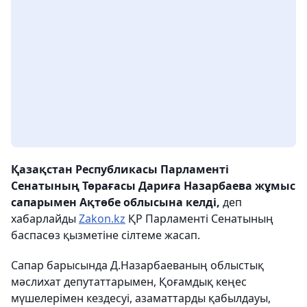
Қазақстан Республикасы Парламенті
Сенатының Төрағасы Дариға Назарбаева жұмыс
сапарымен Ақтөбе облысына келді,
деп
хабарлайды
Zakon.kz
ҚР Парламенті Сенатының
баспасөз қызметіне сілтеме жасап.
Сапар барысында Д.Назарбаеваның облыстық
мәслихат депутаттарымен, Қоғамдық кеңес
мүшелерімен кездесуі, азаматтарды қабылдауы,