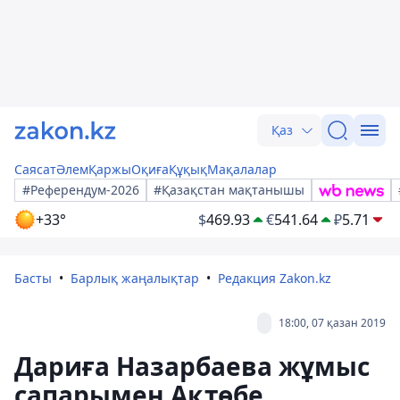
Қаз
Саясат
Әлем
Қаржы
Оқиға
Құқық
Мақалалар
#Референдум-2026
#Қазақстан мақтанышы
+33°
$
469.93
€
541.64
₽
5.71
Басты
Барлық жаңалықтар
Редакция Zakon.kz
18:00, 07 қазан 2019
Дариға Назарбаева жұмыс
сапарымен Ақтөбе