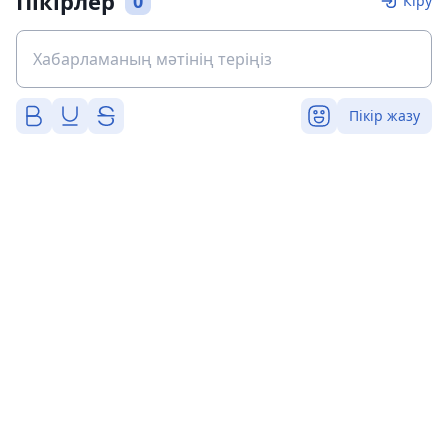
Пікірлер
0
Кіру
Пікір жазу