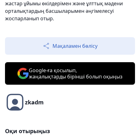
жастар ұйымы өкілдерімен және ұлттық мәдени
орталықтардың басшыларымен әңгімелесуі
жоспарланып отыр.
Мақаламен бөлісу
Google-ға қосылып,
жаңалықтарды бірінші болып оқыңыз
zkadm
Оқи отырыңыз