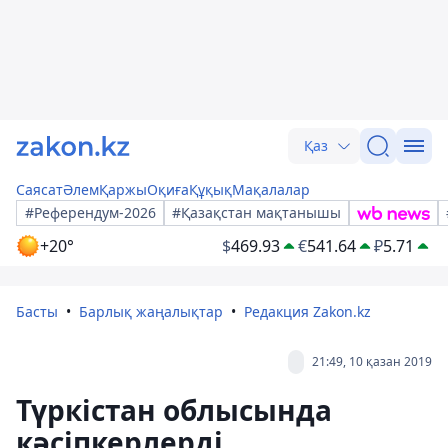
Қаз
Саясат
Әлем
Қаржы
Оқиға
Құқық
Мақалалар
#Референдум-2026
#Қазақстан мақтанышы
+20°
$
469.93
€
541.64
₽
5.71
Басты
Барлық жаңалықтар
Редакция Zakon.kz
21:49, 10 қазан 2019
Түркістан облысында
кәсіпкерлерді