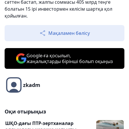
сәттен бастап, жалпы соммасы 405 млрд теңге
болатын 15 ірі инвестормен келісім шартқа қол
қойылған.
Мақаламен бөлісу
Google-ға қосылып,
жаңалықтарды бірінші болып оқыңыз
zkadm
Оқи отырыңыз
ШҚО-дағы ПТР-зертханалар