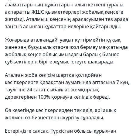
азаматтарының құжаттарын алып кеткені туралы
ақпаратты ЖШС қызметкерлері жобалық кеңсеге
жеткізді. Аталмыш кеңсенің араласуымен тез арада
заңсыз алынған құжаттар иелеріне қайтарылды.
Жоғарыда аталғандай, уақыт күттірмейтін құқық
және заң бұзушылықтарға жол бермеу мақсатында
жобалық кеңсе облысымыздағы барлық бизнес
субъектілерін біріге жұмыс істеуге шақырады.
Аталған жоба келісім шартқа қол қойған
кәсіпкерлерге Қазақстан аумағында аптасына 7 күн,
тәулігіне 24 сағат сыбайлас жемқорлық
деректерінен 100% қорғауға кепілдік береді.
Өз кезегінде кәсіпкерлерден тек әділ, әрі ашық
жолмен өз бизнестерін жүргізу сұралады.
Естеріңізге салсақ, Түркістан облысы құрылған