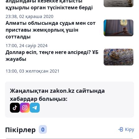
алдындағы кезекке қатысты
құзырлы орган түсініктеме берді
23:38, 02 қараша 2020
Алматы облысында судья мен сот
приставы жемқорлық үшін
сотталды
17:00, 24 сәуір 2024
Доллар өсіп, теңге неге әлсіреді? ҰБ
жауабы
13:00, 03 желтоқсан 2021
Жаңалықтан zakon.kz сайтында
хабардар болыңыз:
Пікірлер
0
Кіру