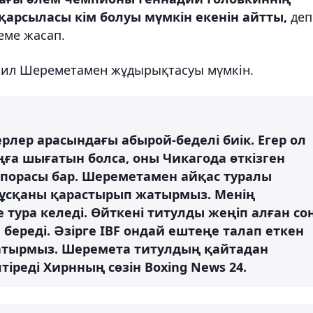
қарсыласы кім болуы мүмкін екенін айтты,
деп
теме жасап.
ил Шереметамен жұдырықтасуы мүмкін.
лер арасындағы абырой-беделі биік. Егер ол
а шығатын болса, оны Чикагода өткізген
спорасы бар. Шереметамен айқас туралы
л нұсқаны қарастырып жатырмыз. Менің
 тура келеді. Өйткені титулды жеңіп алған со
п береді. Әзірге IBF ондай ештеңе талап еткен
п жатырмыз. Шеремета титулдың қайтадан
тіреді Хирнның сөзін Boxing News 24.