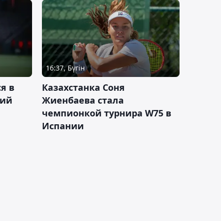
16:37, Бүгін
я в
Казахстанка Соня
кий
Жиенбаева стала
чемпионкой турнира W75 в
Испании