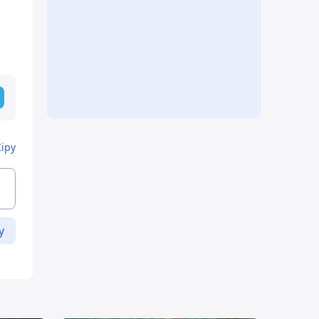
Кіру
у