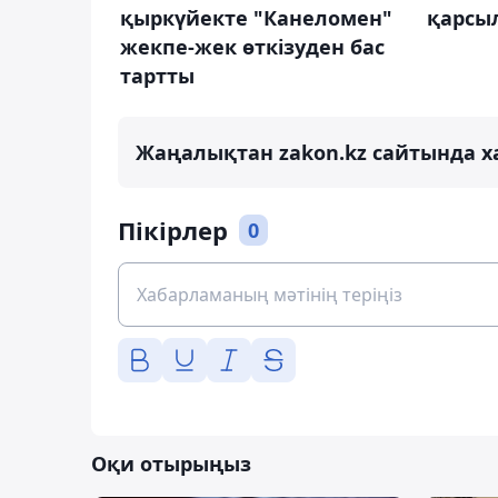
қыркүйекте "Канеломен"
қарсыл
жекпе-жек өткізуден бас
тартты
Жаңалықтан zakon.kz сайтында х
Пікірлер
0
Оқи отырыңыз