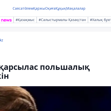
Саясат
Әлем
Қаржы
Оқиға
Құқық
Мақалалар
#Қазақмыс
#Салыстырмалы Қазақстан
#Халық бухг
kz
і қарсылас польшалық
ін