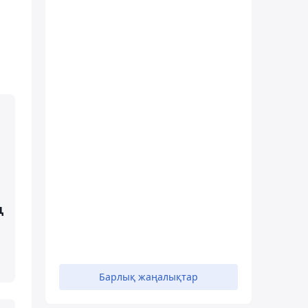
ң
Барлық жаңалықтар