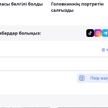
асы белгілі болды
Головкиннің портретін
салғызды
абардар болыңыз:
Пікір жаз