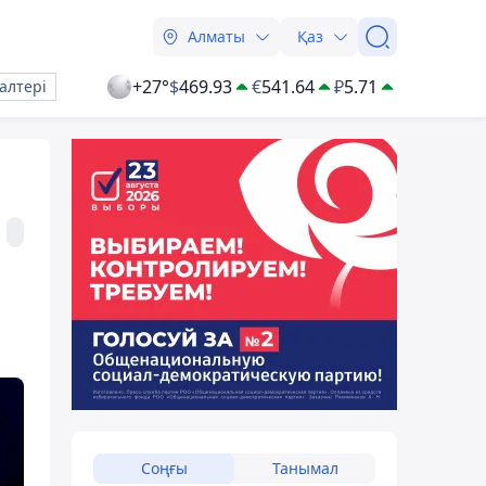
Алматы
Қаз
+27°
$
469.93
€
541.64
₽
5.71
алтері
Соңғы
Танымал