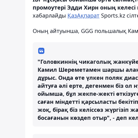
промоутері Эдди Хирн оның келесі 
хабарлайды
ҚазАқпарат
Sports.kz сіл
Оның айтуынша, GGG польшалық Кам
"Головкиннің чикаголық жанкүйер
Камил Шереметамен шаршы алаңғ
дұрыс. Онда өте үлкен поляк диа
айтуға әлі ерте, дегенмен біз о
ойымша, бұл жекпе-жекті өткізуге
саған міндетті қарсыласты бекіті
жоқ, бірақ біз келіссөз жүргізі
босағанын көздеп отыр", - деп кел