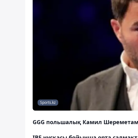
Sports.kz
GGG польшалық Камил Шереметам
IBF нұсқасы бойынша орта салмақ