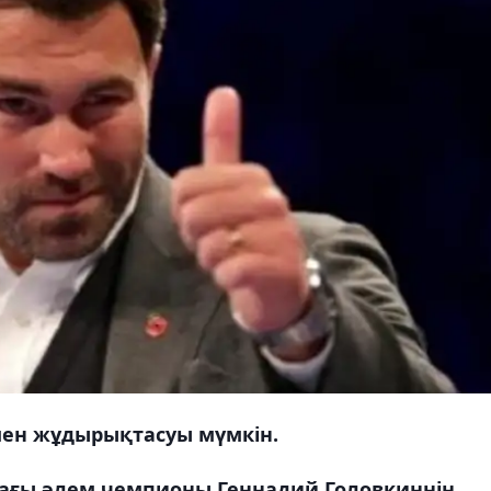
ен жұдырықтасуы мүмкін.
тағы әлем чемпионы Геннадий Головкиннің