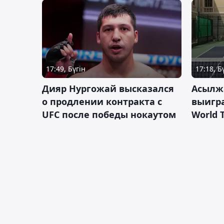
17:49, Бүгін
17:18, Б
Дияр Нургожай высказался
Асылж
о продлении контракта с
выигр
UFC после победы нокаутом
World 