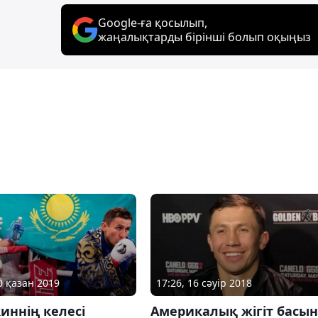
Google-ға қосылып,
жаңалықтарды бірінші болып оқыңыз
0 қазан 2019
17:26, 16 сәуір 2018
иннің келесі
Америкалық жігіт басы