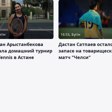
үгін
16:53, Бүгін
ан Арыстанбекова
Дастан Сатпаев осталс
ала домашний турнир
запасе на товарищес
Tennis в Астане
матч "Челси"