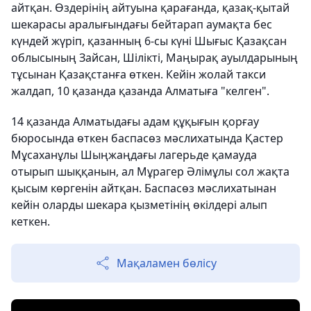
айтқан. Өздерінің айтуына қарағанда, қазақ-қытай
шекарасы аралығындағы бейтарап аумақта бес
күндей жүріп, қазанның 6-сы күні Шығыс Қазақсан
облысының Зайсан, Шілікті, Маңырақ ауылдарының
тұсынан Қазақстанға өткен. Кейін жолай такси
жалдап, 10 қазанда қазанда Алматыға "келген".
14 қазанда Алматыдағы адам құқығын қорғау
бюросында өткен баспасөз мәслихатында Қастер
Мұсаханұлы Шыңжаңдағы лагерьде қамауда
отырып шыққанын, ал Мұрагер Әлімұлы сол жақта
қысым көргенін айтқан. Баспасөз мәслихатынан
кейін оларды шекара қызметінің өкілдері алып
кеткен.
Мақаламен бөлісу