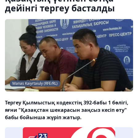
дейінгі тергеу басталды
Manas Kaiyrtaiuly (RFE/RL)
Тергеу Қылмыстық кодекстің 392-бабы 1 бөлігі,
яғни "Қазақстан шекарасын заңсыз кесіп өту"
бабы бойынша жүріп жатыр.