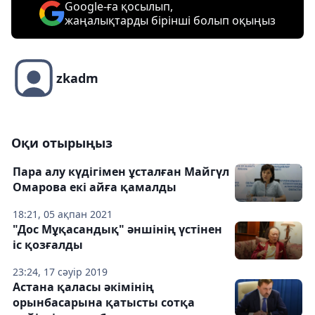
Google-ға қосылып,
жаңалықтарды бірінші болып оқыңыз
zkadm
Оқи отырыңыз
Пара алу күдігімен ұсталған Майгүл
Омарова екі айға қамалды
18:21, 05 ақпан 2021
"Дос Мұқасандық" әншінің үстінен
іс қозғалды
23:24, 17 сәуір 2019
Астана қаласы әкімінің
орынбасарына қатысты сотқа