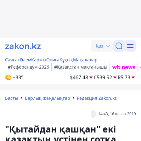
Қаз
Саясат
Әлем
Қаржы
Оқиға
Құқық
Мақалалар
#Референдум-2026
#Қазақстан мақтанышы
+33°
$
467.48
€
539.52
₽
5.73
Басты
Барлық жаңалықтар
Редакция Zakon.kz
14:43, 16 қазан 2019
"Қытайдан қашқан" екі
қазақтың үстінен сотқа