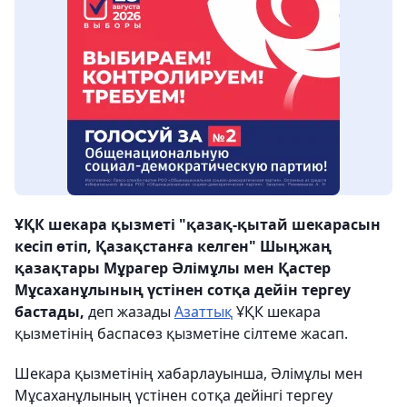
ҰҚК шекара қызметі "қазақ-қытай шекарасын
кесіп өтіп, Қазақстанға келген" Шыңжаң
қазақтары Мұрагер Әлімұлы мен Қастер
Мұсаханұлының үстінен сотқа дейін тергеу
бастады,
деп жазады
Азаттық
ҰҚК шекара
қызметінің баспасөз қызметіне сілтеме жасап.
Шекара қызметінің хабарлауынша, Әлімұлы мен
Мұсаханұлының үстінен сотқа дейінгі тергеу