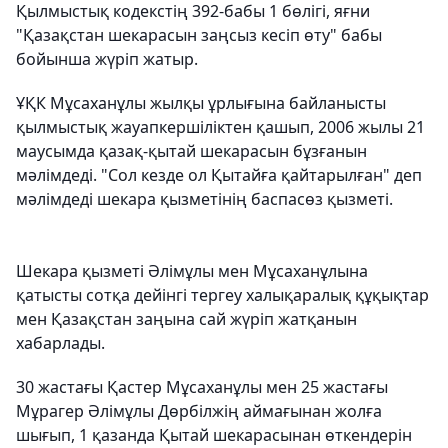
Қылмыстық кодекстің 392-бабы 1 бөлігі, яғни
"Қазақстан шекарасын заңсыз кесіп өту" бабы
бойынша жүріп жатыр.
ҰҚК Мұсаханұлы жылқы ұрлығына байланысты
қылмыстық жауапкершіліктен қашып, 2006 жылы 21
маусымда қазақ-қытай шекарасын бұзғанын
мәлімдеді. "Сол кезде ол Қытайға қайтарылған" деп
мәлімдеді шекара қызметінің баспасөз қызметі.
Шекара қызметі Әлімұлы мен Мұсаханұлына
қатысты сотқа дейінгі тергеу халықаралық құқықтар
мен Қазақстан заңына сай жүріп жатқанын
хабарлады.
30 жастағы Қастер Мұсаханұлы мен 25 жастағы
Мұрагер Әлімұлы Дөрбілжің аймағынан жолға
шығып, 1 қазанда Қытай шекарасынан өткендерін