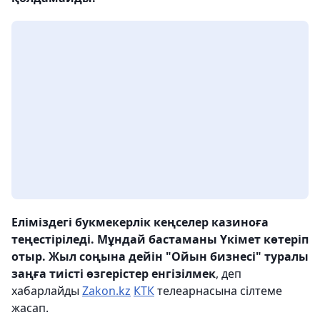
Еліміздегі букмекерлік кеңселер казиноға
теңестіріледі. Мұндай бастаманы Үкімет көтеріп
отыр. Жыл соңына дейін "Ойын бизнесі" туралы
заңға тиісті өзгерістер енгізілмек
, деп
хабарлайды
Zakon.kz
КТК
телеарнасына сілтеме
жасап.