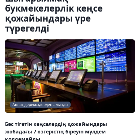
букмекелерлік кеңсе
қожайындары үре
түрегелді
Ашық дерекөздерден алынды
Бәс тігетін кеңселердің қожайындары
жобадағы 7 өзгерістің біреуін мүлдем
қолдамайды.