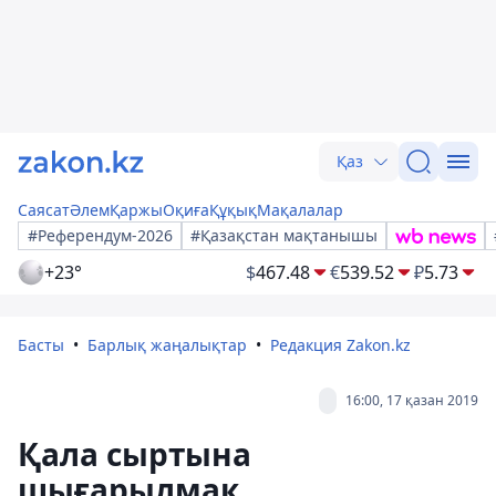
Қаз
Саясат
Әлем
Қаржы
Оқиға
Құқық
Мақалалар
#Референдум-2026
#Қазақстан мақтанышы
+23°
$
467.48
€
539.52
₽
5.73
Басты
Барлық жаңалықтар
Редакция Zakon.kz
16:00, 17 қазан 2019
Қала сыртына
шығарылмақ