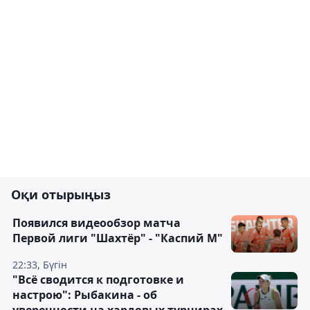
Оқи отырыңыз
Появился видеообзор матча
Первой лиги "Шахтёр" - "Каспий М"
22:33, Бүгін
"Всё сводится к подготовке и
настрою": Рыбакина - об