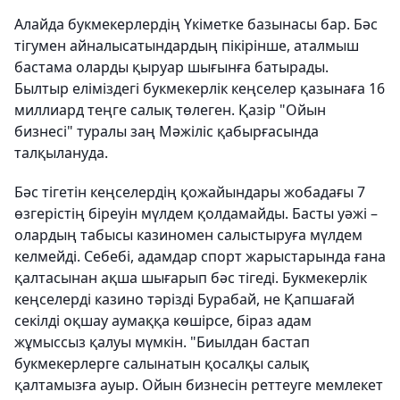
Алайда букмекерлердің Үкіметке базынасы бар. Бәс
тігумен айналысатындардың пікірінше, аталмыш
бастама оларды қыруар шығынға батырады.
Былтыр еліміздегі букмекерлік кеңселер қазынаға 16
миллиард теңге салық төлеген. Қазір "Ойын
бизнесі" туралы заң Мәжіліс қабырғасында
талқылануда.
Бәс тігетін кеңселердің қожайындары жобадағы 7
өзгерістің біреуін мүлдем қолдамайды. Басты уәжі –
олардың табысы казиномен салыстыруға мүлдем
келмейді. Себебі, адамдар спорт жарыстарында ғана
қалтасынан ақша шығарып бәс тігеді. Букмекерлік
кеңселерді казино тәрізді Бурабай, не Қапшағай
секілді оқшау аумаққа көшірсе, біраз адам
жұмыссыз қалуы мүмкін. "Биылдан бастап
букмекерлерге салынатын қосалқы салық
қалтамызға ауыр. Ойын бизнесін реттеуге мемлекет