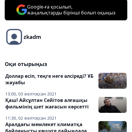
Google-ға қосылып,
жаңалықтарды бірінші болып оқыңыз
zkadm
Оқи отырыңыз
Доллар өсіп, теңге неге әлсіреді? ҰБ
жауабы
13:00, 03 желтоқсан 2021
Қаш! Айсұлтан Сейітов алғашқы
фильмінің шет жағасын көрсетті
11:30, 02 желтоқсан 2021
Аралдағы мемлекет климатқа
байланысты көшуге дайындала