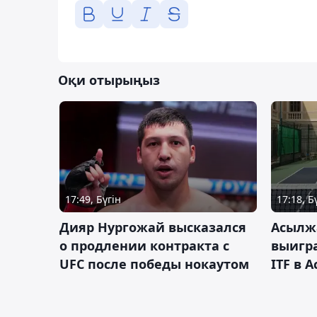
Оқи отырыңыз
17:49, Бүгін
17:18, Б
Дияр Нургожай высказался
Асылж
о продлении контракта с
выигр
UFC после победы нокаутом
ITF в 