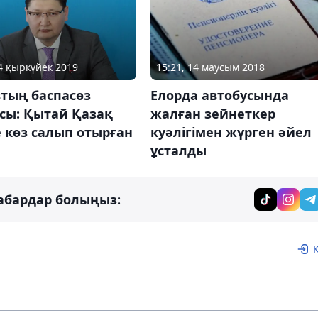
14 қыркүйек 2019
15:21, 14 маусым 2018
тың баспасөз
Елорда автобусында
сы: Қытай Қазақ
жалған зейнеткер
 көз салып отырған
куәлігімен жүрген әйел
ұсталды
абардар болыңыз: