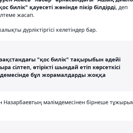
 билік" қауесеті жөнінде пікір білдірді,
деп
ілтеме жасап.
лықты дүрліктіргісі келетіндер бар.
зақстандағы "қос билік" тақырыбын әдейі
а сілтеп, өтірікті шындай етіп көрсеткісі
лімдемесінде бұл жорамалдарды жоққа
н Назарбаевтың мәлімдемесінен бірнеше тұжыры