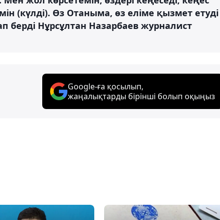
мін (күлді). Өз Отаныма, өз еліме қызмет етуді
ап берді Нұрсұлтан Назарбаев журналист
Google-ға қосылып,
жаңалықтарды бірінші болып оқыңыз