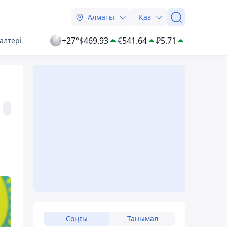
Алматы
Қаз
+27°
$
469.93
€
541.64
₽
5.71
алтері
Соңғы
Танымал