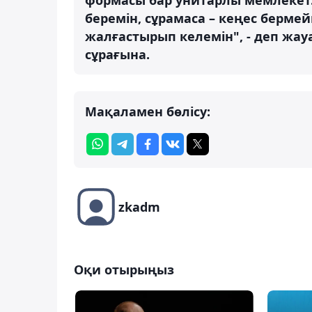
беремін, сұрамаса – кеңес бермей
жалғастырып келемін", - деп жау
сұрағына.
Мақаламен бөлісу:
zkadm
Оқи отырыңыз