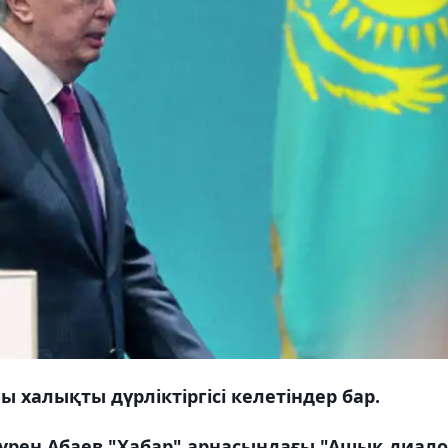
халықты дүрліктіргісі келетіндер бар.
урен Абаев "Хабар" арнасындағы "Ашық диало