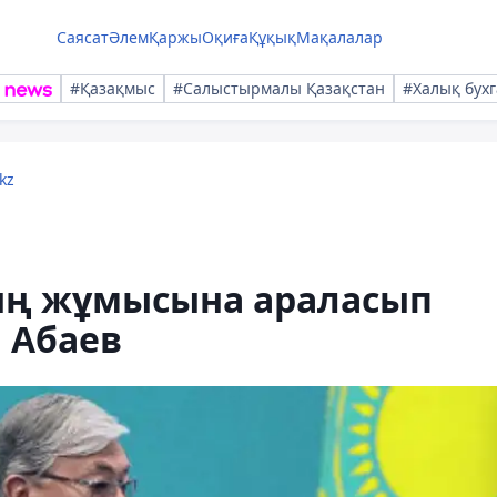
Саясат
Әлем
Қаржы
Оқиға
Құқық
Мақалалар
#Қазақмыс
#Салыстырмалы Қазақстан
#Халық бухг
kz
ың жұмысына араласып
н Абаев