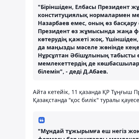
"Біріншіден, Елбасы Президент 
конституциялық нормалармен меже
Назарбаев емес, оның өз басқару 
Президент өз жұмысында жаңа фо
көтерудің қажеті жоқ. Үшіншіден
да маңызды мәселе жөнінде кеңе
Нұрсұлтан Әбішұлының табысты ел
мемлекеттердің де көшбасшылары
білемін", - деді Д.Абаев.
Айта кетейік, 11 қазанда ҚР Тұңғыш П
Қазақстанда "қос билік" туралы қауес
"Мұндай тұжырымға еш негіз жоқ,
формасы бар унитарлы мемлекет. 