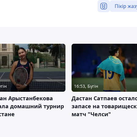
Пікір жаз
үгін
16:53, Бүгін
ан Арыстанбекова
Дастан Сатпаев осталс
ала домашний турнир
запасе на товарищес
Астане
матч "Челси"