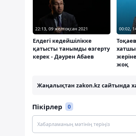
22:13, 09 желтоқсан 2021
00:02, 
Елдегі кедейшілікке
Тоқаев
қатысты танымды өзгерту
хатшы
керек - Дәурен Абаев
жеріне
жоқ
Жаңалықтан zakon.kz сайтында х
Пікірлер
0