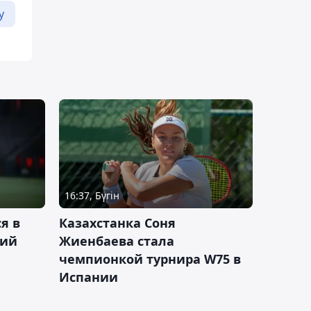
у
16:37, Бүгін
я в
Казахстанка Соня
кий
Жиенбаева стала
чемпионкой турнира W75 в
Испании