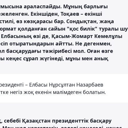
жұмысына араласпайды. Мұның барлығы
ленген. Екіншіден, Тоқаев – екінші
стилі, өз көзқарасы бар. Сондықтан, жаңа
рмат қолданған сайын "қос билік" туралы шу
, Елбасының өзі де, Қасым-Жомарт Кемелұлы
сіп отыратындарын айтты. Не дегенмен,
 басқарудағы тәжірибесі мол. Оған өзге
 кеңес сұрап жүгінеді, мұны мен анық
резиденті – Елбасы Нұрсұлтан Назарбаев
етке негіз жоқ екенін мәлімдеген болатын.
 себебі Қазақстан президенттік басқару
Мен жол көрсетемін, өздері кеңеседі, кеңес