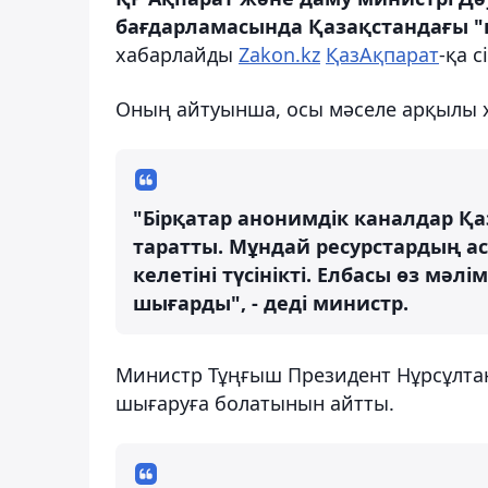
бағдарламасында Қазақстандағы "қос
хабарлайды
Zakon.kz
ҚазАқпарат
-қа с
Оның айтуынша, осы мәселе арқылы ха
"Бірқатар анонимдік каналдар Қа
таратты. Мұндай ресурстардың асыр
келетіні түсінікті. Елбасы өз мә
шығарды", - деді министр.
Министр Тұңғыш Президент Нұрсұлта
шығаруға болатынын айтты.