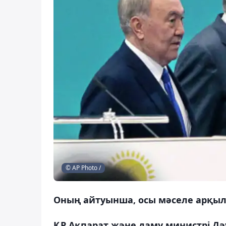
© AP Photo /
Оның айтуынша, осы мәселе арқылы 
ҚР Ақпарат және даму министрі Дә