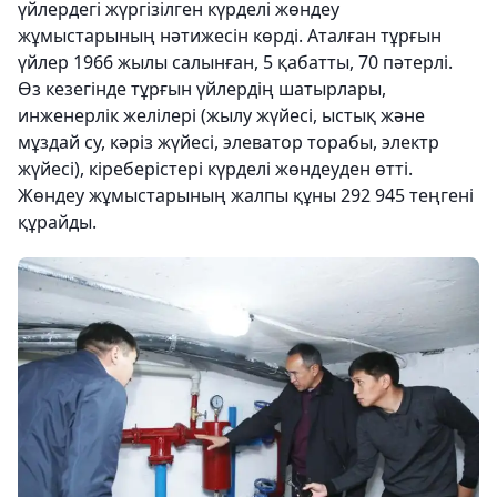
үйлердегі жүргізілген күрделі жөндеу
жұмыстарының нәтижесін көрді. Аталған тұрғын
үйлер 1966 жылы салынған, 5 қабатты, 70 пәтерлі.
Өз кезегінде тұрғын үйлердің шатырлары,
инженерлік желілері (жылу жүйесі, ыстық және
мұздай су, кәріз жүйесі, элеватор торабы, электр
жүйесі), кіреберістері күрделі жөндеуден өтті.
Жөндеу жұмыстарының жалпы құны 292 945 теңгені
құрайды.