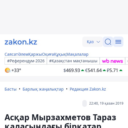
Қаз
Саясат
Әлем
Қаржы
Оқиға
Құқық
Мақалалар
#Референдум-2026
#Қазақстан мақтанышы
+33°
$
469.93
€
541.64
₽
5.71
Басты
Барлық жаңалықтар
Редакция Zakon.kz
22:40, 19 қазан 2019
Асқар Мырзахметов Тараз
қаласындағы бірқатар