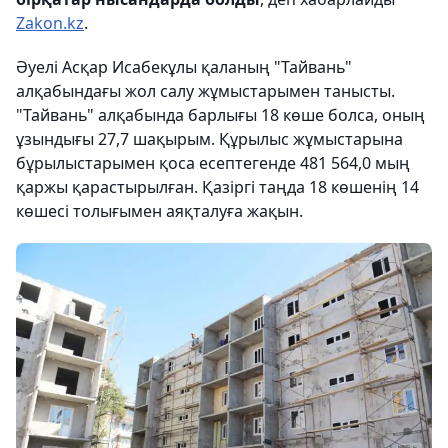
Zakon.kz
.
Әуелі Асқар Исабекұлы қаланың "Тайвань"
алқабындағы жол салу жұмыстарымен танысты.
"Тайвань" алқабында барлығы 18 көше болса, оның
ұзындығы 27,7 шақырым. Құрылыс жұмыстарына
бұрылыстарымен қоса есептегенде 481 564,0 мың
қаржы қарастырылған. Қазіргі таңда 18 көшенің 14
көшесі толығымен аяқталуға жақын.