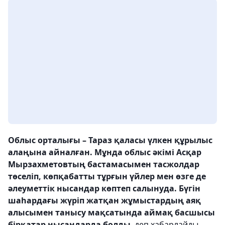
Облыс орталығы – Тараз қаласы үлкен құрылыс
алаңына айналған. Мұнда облыс әкімі Асқар
Мырзахметовтың бастамасымен тасжолдар
төселіп, көпқабатты тұрғын үйлер мен өзге де
әлеуметтік нысандар көптеп салынуда. Бүгін
шаһардағы жүріп жатқан жұмыстардың аяқ
алысымен танысу мақсатында аймақ басшысы
бірқатар нысандарда болды
, деп хабарлайды