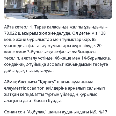
Айта кетерлігі, Тараз қаласында жалпы ұзындығы –
78,022 шақырым жол жөнделуде. Ол дегеніміз 138
көше және бұрылыстар мен тұйықтар бар. 85
учаскеде асфальттау жұмыстары жүргізілуде. 20-
көше және 3-бұрылысқа асфальт жабындысы
төселіп, аяқталу үстінде. 46-көше мен 14-бұрылысқа,
сондай-ақ 2-тұйыққа асфальт жабындысын төсеуге
дайындық пысықталуда.
Аймақ басшысы "Қарасу" шағын ауданында
әлеуметтік осал топ өкілдеріне арналып салынып
жатқан көпқабатты тұрғын үйлердің құрылыс
алаңына да ат басын бұрды.
Сонан соң "Ақбұлақ" шағын ауданындағы №9, №17