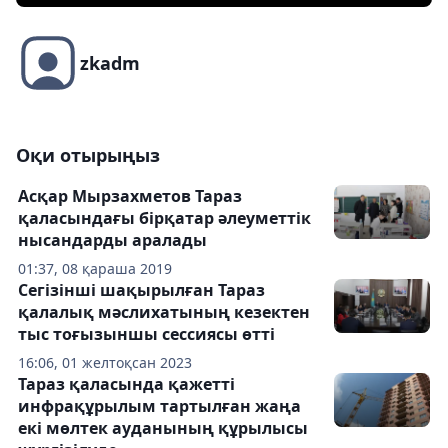
zkadm
Оқи отырыңыз
Асқар Мырзахметов Тараз
қаласындағы бірқатар әлеуметтік
нысандарды аралады
01:37, 08 қараша 2019
Сегізінші шақырылған Тараз
қалалық мәслихатының кезектен
тыс тоғызыншы сессиясы өтті
16:06, 01 желтоқсан 2023
Тараз қаласында қажетті
инфрақұрылым тартылған жаңа
екі мөлтек ауданының құрылысы