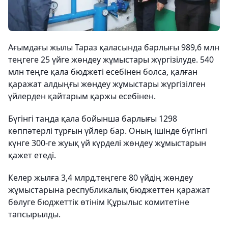
Ағымдағы жылы Тараз қаласында барлығы 989,6 млн
теңгеге 25 үйге жөндеу жұмыстары жүргізілуде. 540
млн теңге қала бюджеті есебінен болса, қалған
қаражат алдыңғы жөндеу жұмыстары жүргізілген
үйлерден қайтарым қаржы есебінен.
Бүгінгі таңда қала бойынша барлығы 1298
көппәтерлі тұрғын үйлер бар. Оның ішінде бүгінгі
күнге 300-ге жуық үй күрделі жөндеу жұмыстарын
қажет етеді.
Келер жылға 3,4 млрд.теңгеге 80 үйдің жөндеу
жұмыстарына республикалық бюджеттен қаражат
бөлуге бюджеттік өтінім Құрылыс комитетіне
тапсырылды.