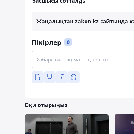
басшысы сотталды
Жаңалықтан zakon.kz сайтында х
Пікірлер
0
Оқи отырыңыз