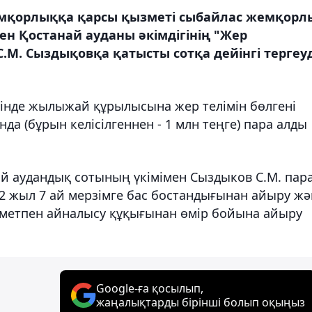
мқорлыққа қарсы қызметі сыбайлас жемқорл
ен Қостанай ауданы әкімдігінің "Жер
.М. Сыздықовқа қатысты сотқа дейінгі тергеуд
інде жылыжай құрылысына жер телімін бөлгені
да (бұрын келісілгеннен - 1 млн теңге) пара алды
й аудандық сотының үкімімен Сыздыков С.М. пар
н 2 жыл 7 ай мерзімге бас бостандығынан айыру жә
зметпен айналысу құқығынан өмір бойына айыру
Google-ға қосылып,
жаңалықтарды бірінші болып оқыңыз