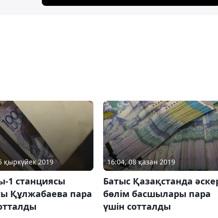
05 қыркүйек 2019
16:04, 08 қазан 2019
ы-1 станциясы
Батыс Қазақстанда әске
ғы Құлжабаева пара
бөлім басшылары пара
сотталды
үшін сотталды