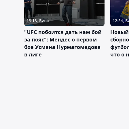
13:13, Бүгін
12:54, Б
"UFC побоится дать нам бой
Новый
за пояс": Мендес о первом
сборно
бое Усмана Нурмагомедова
футбол
в лиге
что о 