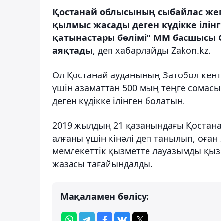
Қостанай облысының сыбайлас же
қылмыс жасады деген күдікке ілінг
қатынастары бөлімі" ММ басшысы С
аяқтады
, деп хабарлайды Zakon.kz.
Ол Қостанай ауданының Затобол кент
үшін азаматтан 500 мың теңге сомасын
деген күдікке ілінген болатын.
2019 жылдың 21 қазанындағы Қостана
алғаны үшін кінәлі деп танылып, оға
мемлекеттік қызметте лауазымды қы
жазасы тағайындалды.
Мақаламен бөлісу: