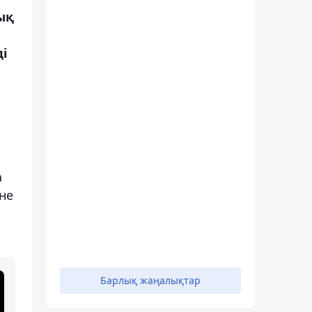
ық
і
а
не
Барлық жаңалықтар