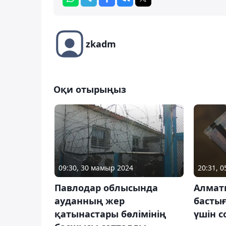
zkadm
Оқи отырыңыз
09:30, 30 мамыр 2024
20:31, 
Павлодар облысында
Алмат
ауданның жер
басты
қатынастары бөлімінің
үшін 