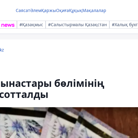
Саясат
Әлем
Қаржы
Оқиға
Құқық
Мақалалар
#Қазақмыс
#Салыстырмалы Қазақстан
#Халық бухг
kz
ынастары бөлімінің
 сотталды