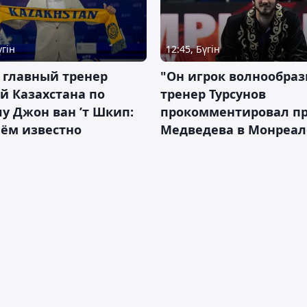
үгін
12:45, Бүгін
 главный тренер
"Он игрок волнообраз
й Казахстана по
тренер Турсунов
у Джон ван ’т Шкип:
прокомментировал п
нём известно
Медведева в Монреал