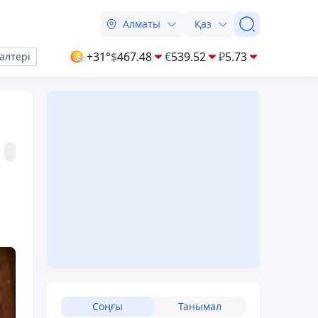
Алматы
Қаз
+31°
$
467.48
€
539.52
₽
5.73
алтері
Соңғы
Танымал