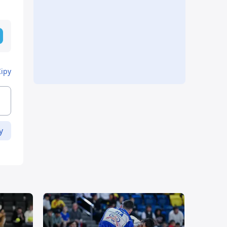
Кіру
у