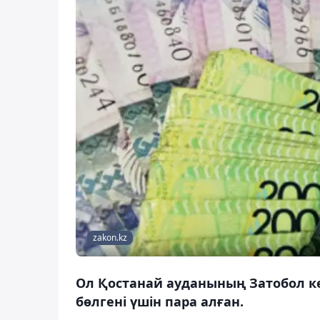
zakon.kz
Ол Қостанай ауданының Затобол к
бөлгені үшін пара алған.