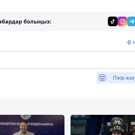
абардар болыңыз:
Пікір жаз