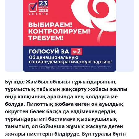
Бүгінде Жамбыл облысы тұрғындарының
тұрмыстық табысын жақсарту жобасы жалпы
өңір халқының арасында кең қолдауға ие
болуда. Пилоттық жобаға енген он ауылдық
округтен бөлек басқа да елдімекендердің
тұрғындары игі бастамаға қызығушылық
танытып, ол бойынша жұмыс жасауға деген
жоғары ниеттерін білдіруде. Бұл туралы бүгін