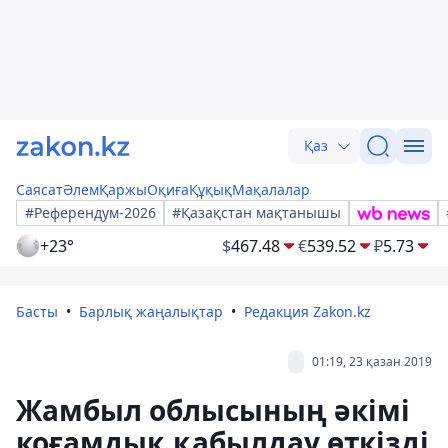
Қаз
Саясат
Әлем
Қаржы
Оқиға
Құқық
Мақалалар
#Референдум-2026
#Қазақстан мақтанышы
+23°
$
467.48
€
539.52
₽
5.73
Басты
Барлық жаңалықтар
Редакция Zakon.kz
01:19, 23 қазан 2019
Жамбыл облысының әкімі
коғамдық қабылдау өткізді