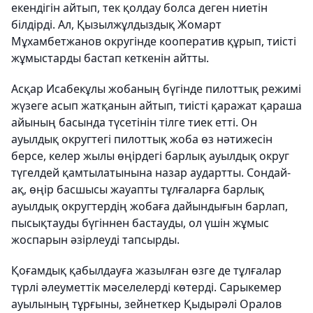
екендігін айтып, тек қолдау болса деген ниетін
білдірді. Ал, Қызылжұлдыздық Жомарт
Мұхамбетжанов округінде кооператив құрып, тиісті
жұмыстарды бастап кеткенін айтты.
Асқар Исабекұлы жобаның бүгінде пилоттық режимі
жүзеге асып жатқанын айтып, тиісті қаражат қараша
айының басында түсетінін тілге тиек етті. Он
ауылдық округтегі пилоттық жоба өз нәтижесін
берсе, келер жылы өңірдегі барлық ауылдық округ
түгелдей қамтылатынына назар аудартты. Сондай-
ақ, өңір басшысы жауапты тұлғаларға барлық
ауылдық округтердің жобаға дайындығын барлап,
пысықтауды бүгіннен бастауды, ол үшін жұмыс
жоспарын әзірлеуді тапсырды.
Қоғамдық қабылдауға жазылған өзге де тұлғалар
түрлі әлеуметтік мәселелерді көтерді. Сарыкемер
ауылының тұрғыны, зейнеткер Қыдырәлі Оралов