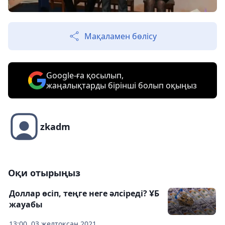
Мақаламен бөлісу
Google-ға қосылып,
жаңалықтарды бірінші болып оқыңыз
zkadm
Оқи отырыңыз
Доллар өсіп, теңге неге әлсіреді? ҰБ
жауабы
13:00, 03 желтоқсан 2021