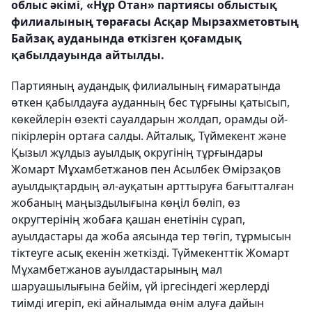
облыс әкімі, «Нұр Отан» партиясы облыстық
филиалының төрағасы Асқар Мырзахметовтың
Байзақ ауданында өткізген қоғамдық
қабылдауында айтылды.
Партияның аудандық филиалының ғимаратында
өткен қабылдауға ауданның бес тұрғыны қатысып,
көкейлерін өзекті сауалдарын жолдап, орамды ой-
пікірлерін ортаға салды. Айталық, Түймекент және
Қызыл жұлдыз ауылдық округінің тұрғындары
Жомарт Мұхамбетжанов пен Асылбек Өмірзақов
ауылдықтардың әл-ауқатын арттыруға бағытталған
жобаның маңыздылығына көңіл бөліп, өз
округтерінің жобаға қашан енетінін сұрап,
ауылдастары да жоба аясында тер төгіп, тұрмысын
тіктеуге асық екенін жеткізді. Түймекенттік Жомарт
Мұхамбетжанов ауылдастарының мал
шаруашылығына бейім, үй іргесіндегі жерлерді
тиімді игеріп, екі айналымда өнім алуға дайын