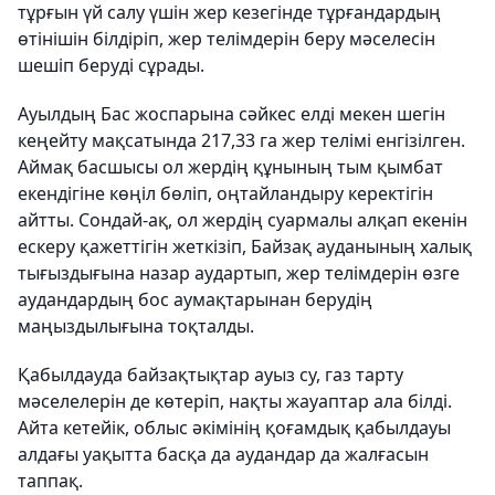
тұрғын үй салу үшін жер кезегінде тұрғандардың
өтінішін білдіріп, жер телімдерін беру мәселесін
шешіп беруді сұрады.
Ауылдың Бас жоспарына сәйкес елді мекен шегін
кеңейту мақсатында 217,33 га жер телімі енгізілген.
Аймақ басшысы ол жердің құнының тым қымбат
екендігіне көңіл бөліп, оңтайландыру керектігін
айтты. Сондай-ақ, ол жердің суармалы алқап екенін
ескеру қажеттігін жеткізіп, Байзақ ауданының халық
тығыздығына назар аудартып, жер телімдерін өзге
аудандардың бос аумақтарынан берудің
маңыздылығына тоқталды.
Қабылдауда байзақтықтар ауыз су, газ тарту
мәселелерін де көтеріп, нақты жауаптар ала білді.
Айта кетейік, облыс әкімінің қоғамдық қабылдауы
алдағы уақытта басқа да аудандар да жалғасын
таппақ.