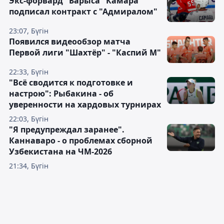
Экс-форвард "Барыса" Камара
подписал контракт с "Адмиралом"
23:07, Бүгін
Появился видеообзор матча
Первой лиги "Шахтёр" - "Каспий М"
22:33, Бүгін
"Всё сводится к подготовке и
настрою": Рыбакина - об
уверенности на хардовых турнирах
22:03, Бүгін
"Я предупреждал заранее".
Каннаваро - о проблемах сборной
Узбекистана на ЧМ-2026
21:34, Бүгін