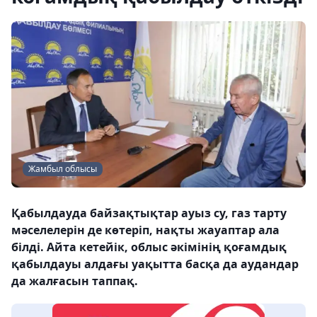
Жамбыл облысы
Қабылдауда байзақтықтар ауыз су, газ тарту
мәселелерін де көтеріп, нақты жауаптар ала
білді. Айта кетейік, облыс әкімінің қоғамдық
қабылдауы алдағы уақытта басқа да аудандар
да жалғасын таппақ.