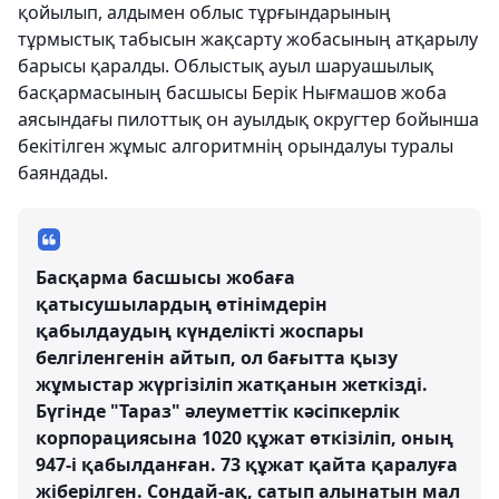
қойылып, алдымен облыс тұрғындарының
тұрмыстық табысын жақсарту жобасының атқарылу
барысы қаралды. Облыстық ауыл шаруашылық
басқармасының басшысы Берік Нығмашов жоба
аясындағы пилоттық он ауылдық округтер бойынша
бекітілген жұмыс алгоритмнің орындалуы туралы
баяндады.
Басқарма басшысы жобаға
қатысушылардың өтінімдерін
қабылдаудың күнделікті жоспары
белгіленгенін айтып, ол бағытта қызу
жұмыстар жүргізіліп жатқанын жеткізді.
Бүгінде "Тараз" әлеуметтік кәсіпкерлік
корпорациясына 1020 құжат өткізіліп, оның
947-і қабылданған. 73 құжат қайта қаралуға
жіберілген. Сондай-ақ, сатып алынатын мал