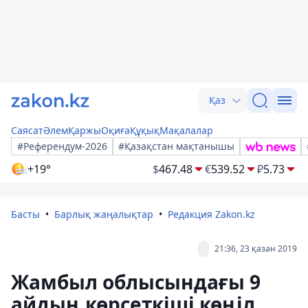
Қаз
Саясат
Әлем
Қаржы
Оқиға
Құқық
Мақалалар
#Референдум-2026
#Қазақстан мақтанышы
+19°
$
467.48
€
539.52
₽
5.73
Басты
Барлық жаңалықтар
Редакция Zakon.kz
21:36, 23 қазан 2019
Жамбыл облысындағы 9
айдың көрсеткіші көңіл