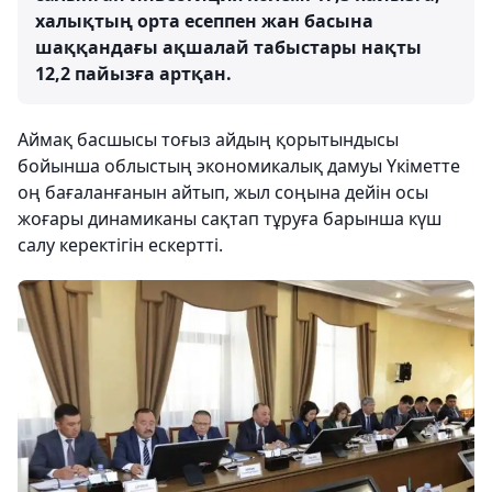
халықтың орта есеппен жан басына
шаққандағы ақшалай табыстары нақты
12,2 пайызға артқан.
Аймақ басшысы тоғыз айдың қорытындысы
бойынша облыстың экономикалық дамуы Үкіметте
оң бағаланғанын айтып, жыл соңына дейін осы
жоғары динамиканы сақтап тұруға барынша күш
салу керектігін ескертті.