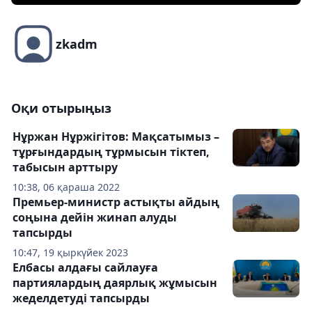
zkadm
Оқи отырыңыз
Нұржан Нұржігітов: Мақсатымыз –
тұрғындардың тұрмысын тіктеп,
табысын арттыру
10:38, 06 қараша 2022
Премьер-министр астықты айдың
соңына дейін жинап алуды
тапсырды
10:47, 19 қыркүйек 2023
Елбасы алдағы сайлауға
партиялардың даярлық жұмысын
жеделдетуді тапсырды