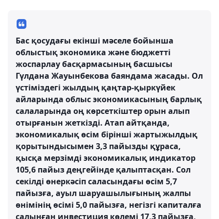
Бас қосудағы екінші мәселе бойынша
облыстық экономика және бюджетті
жоспарлау басқармасының басшысы
Гүлдана Жауынбекова баяндама жасады. Ол
үстіміздегі жылдың қаңтар-қыркүйек
айларында облыс экономикасының барлық
салаларында оң көрсеткіштер орын алып
отырғанын жеткізді. Атап айтқанда,
экономикалық өсім бірінші жартыжылдық
қорытындысымен 3,3 пайызды құраса,
қысқа мерзімді экономикалық индикатор
105,6 пайыз деңгейінде қалыптасқан. Сол
секілді өнеркәсіп саласындағы өсім 5,7
пайызға, ауыл шаруашылығының жалпы
өнімінің өсімі 5,0 пайызға, негізгі капиталға
салынған инвестиция көлемі 17,3 пайызға,