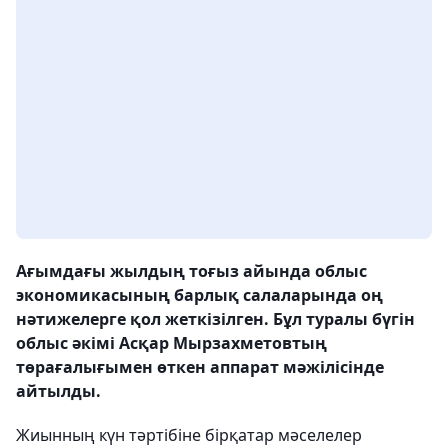
Ағымдағы жылдың тоғыз айында облыс
экономикасының барлық салаларында оң
нәтижелерге қол жеткізілген. Бұл туралы бүгін
облыс әкімі Асқар Мырзахметовтың
төрағалығымен өткен аппарат мәжілісінде
айтылды.
Жиынның күн тәртібіне бірқатар мәселелер