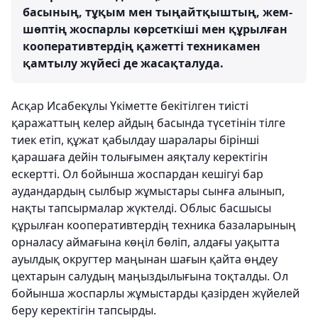
басының, тұқым мен тыңайтқыштың, жем-
шөптің жоспарлы көрсеткіші мен құрылған
кооперативтердің қажетті техникамен
қамтылу жүйесі де жасақталуда.
Асқар Исабекұлы Үкіметте бекітілген тиісті
қаражаттың келер айдың басында түсетінін тілге
тиек етіп, құжат қабылдау шаралары бірінші
қарашаға дейін толығымен аяқталу керектігін
ескертті. Ол бойынша жоспардан кешігуі бар
аудандардың сылбыр жұмыстары сынға алынып,
нақты тапсырмалар жүктелді. Облыс басшысы
құрылған кооперативтердің техника базаларының
орналасу аймағына көңіл бөліп, алдағы уақытта
ауылдық округтер маңынан шағын қайта өңдеу
цехтарын салудың маңыздылығына тоқталды. Ол
бойынша жоспарлы жұмыстарды қазірден жүйелей
беру керектігін тапсырды.