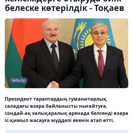
белеске көтерілдік - Тоқаев
belta.by
Президент тараптардың гуманитарлық
саладағы өзара байланысты нығайтуға,
сондай-ақ халықаралық аренада белсенді өзара
іс-қимыл жасауға мүдделі екенін атап өтті.