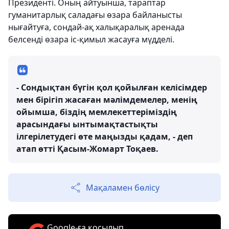
Президенті. Оның айтуынша, тараптар
гуманитарлық саладағы өзара байланысты
нығайтуға, сондай-ақ халықаралық аренада
белсенді өзара іс-қимыл жасауға мүдделі.
- Сондықтан бүгін қол қойылған келісімдер
мен бірігіп жасаған мәлімдемелер, менің
ойымша, біздің мемлекеттеріміздің
арасындағы ынтымақтастықты
ілгерілетудегі өте маңызды қадам, - деп
атап өтті Қасым-Жомарт Тоқаев.
Мақаламен бөлісу
Google-ға қосылып,