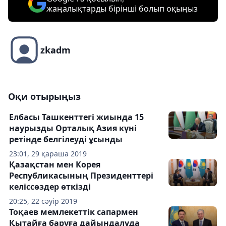
жаңалықтарды бірінші болып оқыңыз
zkadm
Оқи отырыңыз
Елбасы Ташкенттегі жиында 15
наурызды Орталық Азия күні
ретінде белгілеуді ұсынды
23:01, 29 қараша 2019
Қазақстан мен Корея
Республикасының Президенттері
келіссөздер өткізді
20:25, 22 сәуір 2019
Тоқаев мемлекеттік сапармен
Қытайға баруға дайындалуда