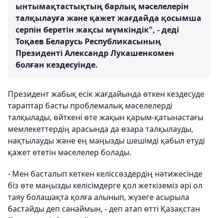
ынтымақтастықтың барлық мәселелерін
талқылауға және қажет жағдайда қосымша
серпін беретін жақсы мүмкіндік", - деді
Тоқаев Беларусь Республикасының
Президенті Александр Лукашенкомен
болған кездесуінде.
Президент жабық есік жағдайында өткен кездесуде
тараптар басты проблемалық мәселелерді
талқылады, өйткені өте жақын қарым-қатынастағы
мемлекеттердің арасында да өзара талқылауды,
нақтылауды және ең маңызды шешімді қабыл етуді
қажет ететін мәселелер болады.
- Мен басталып кеткен келіссөздердің нәтижесінде
біз өте маңызды келісімдерге қол жеткіземіз әрі ол
таяу болашақта қолға алынып, жүзеге асырыла
бастайды деп санаймын, - деп атап өтті Қазақстан