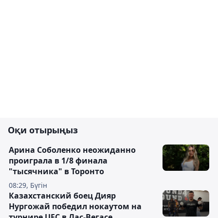
Оқи отырыңыз
Арина Соболенко неожиданно
проиграла в 1/8 финала
"тысячника" в Торонто
08:29, Бүгін
Казахстанский боец Дияр
Нургожай победил нокаутом на
турнире UFC в Лас-Вегасе