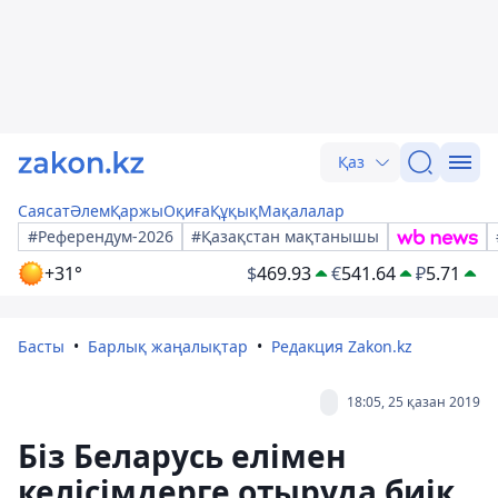
Қаз
Саясат
Әлем
Қаржы
Оқиға
Құқық
Мақалалар
#Референдум-2026
#Қазақстан мақтанышы
+31°
$
469.93
€
541.64
₽
5.71
Басты
Барлық жаңалықтар
Редакция Zakon.kz
18:05, 25 қазан 2019
Біз Беларусь елімен
келісімдерге отыруда биік