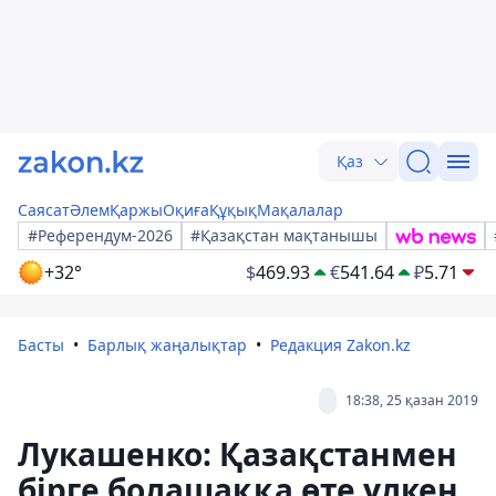
Қаз
Саясат
Әлем
Қаржы
Оқиға
Құқық
Мақалалар
#Референдум-2026
#Қазақстан мақтанышы
+32°
$
469.93
€
541.64
₽
5.71
Басты
Барлық жаңалықтар
Редакция Zakon.kz
18:38, 25 қазан 2019
Лукашенко: Қазақстанмен
бірге болашаққа өте үлкен