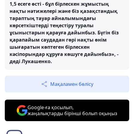
1,5 есеге өсті - бұл бірлескен жұмыстың
нақты нәтижелері және біз қазақстандық
тараптың тауар айналымындағы
көрсеткіштерді теңестіру туралы
ұсыныстарын қарауға дайынбыз. Бүгін біз
қарапайым саудадан гөрі нақты өнім
шығаратын көптеген бірлескен
кәсіпорындар құруға көшуге дайынбыз», -
деді Лукашенко.
Мақаламен бөлісу
Google-ға қосылып,
жаңалықтарды бірінші болып оқыңыз