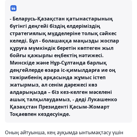
- Беларусь-Қазақстан қатынастарының
бүгінгі деңгейі біздің елдеріміздің
стратегиялық мүдделеріне толық сәйкес
келеді. Бұл - болашаққа маңызды жоспар
құруға мүмкіндік беретін көптеген жыл
бойғы қажырлы еңбектің нәтижесі.
Минскіде және Нұр-Сұлтанда барлық
деңгейлерде өзара іс-қимылдарға ие оң
тәжірибенің арқасында жұмыс істеп
жатырмыз, ал сенім дәрежесі көз
алдарыңызда – біз кез-келген мәселені
ашық талқылаудамыз, - деді Лукашенко
Қазақстан Президенті Қасым-Жомарт
Тоқаевпен кездесуінде.
Оның айтуынша, кең ауқымда ынтымақтасу үшін