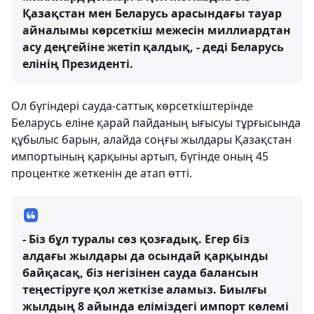
Қазақстан мен Беларусь арасындағы тауар
айналымы көрсеткіш межесін миллиардтан
асу деңгейіне жетіп қалдық, - деді Беларусь
елінің Президенті.
Ол бүгіндері сауда-саттық көрсеткіштерінде
Беларусь еліне қарай пайданың ығысуы тұрғысында
құбылыс барын, алайда соңғы жылдары Қазақстан
импортының қарқыны артып, бүгінде оның 45
процентке жеткенін де атап өтті.
- Біз бұл туралы сөз қозғадық. Егер біз
алдағы жылдары да осындай қарқынды
байқасақ, біз негізінен сауда балансын
теңестіруге қол жеткізе аламыз. Биылғы
жылдың 8 айында еліміздегі импорт көлемі