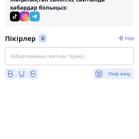
хабардар болыңыз:
Пікірлер
0
Кіру
Пікір жазу