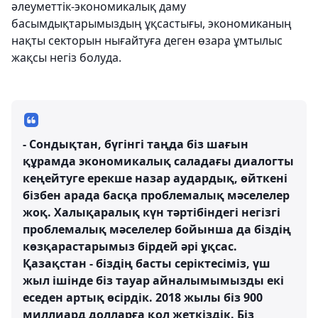
әлеуметтік-экономикалық даму
басымдықтарымыздың ұқсастығы, экономиканың
нақты секторын нығайтуға деген өзара ұмтылыс
жақсы негіз болуда.
- Сондықтан, бүгінгі таңда біз шағын
құрамда экономикалық саладағы диалогты
кеңейтуге ерекше назар аудардық, өйткені
бізбен арада басқа проблемалық мәселелер
жоқ. Халықаралық күн тәртібіндегі негізгі
проблемалық мәселелер бойынша да біздің
көзқарастарымыз бірдей әрі ұқсас.
Қазақстан - біздің басты серіктесіміз, үш
жыл ішінде біз тауар айналымымызды екі
еседен артық өсірдік. 2018 жылы біз 900
миллиард долларға қол жеткіздік. Біз