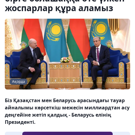
жоспарлар құра аламыз
Ақорда
Біз Қазақстан мен Беларусь арасындағы тауар
айналымы көрсеткіш межесін миллиардтан асу
деңгейіне жетіп қалдық - Беларусь елінің
Президенті.